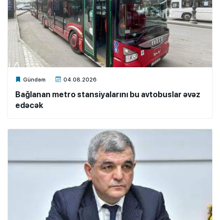
Xalq.Online
Gündəm
04.08.2026
Bağlanan metro stansiyalarını bu avtobuslar əvəz
edəcək