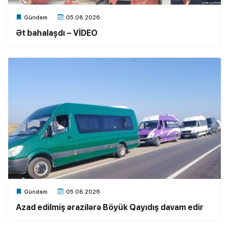
Xalq.Online
Gündəm
05.08.2026
Ət bahalaşdı – VİDEO
Xalq.Online
Gündəm
05.08.2026
Azad edilmiş ərazilərə Böyük Qayıdış davam edir