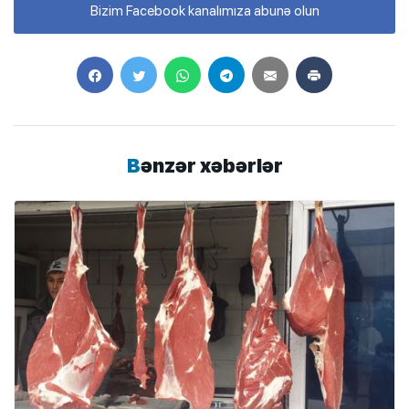
Bizim Facebook kanalımıza abunə olun
Bənzər xəbərlər