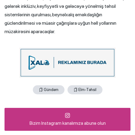
gələrək inklüziv, keyfiyyətli və gələcəyə yönəlmiş təhsil
sistemlərinin qurulması, beynəlxalq əməkdaşlığın
gücləndirilməsi və müasir çağırışlara uyğun həll yollarının
müzakirəsini aparacaqlar.
Gündəm
Elm-Təhsil
Bizim Instagram kanalımıza abunə olun