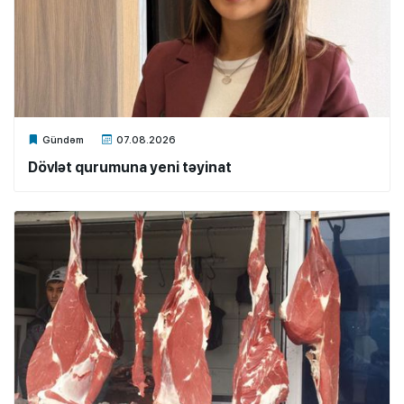
Xalq.Online
Gündəm
07.08.2026
Dövlət qurumuna yeni təyinat