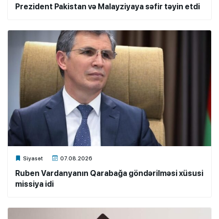
Prezident Pakistan və Malayziyaya səfir təyin etdi
Xalq.Online
Siyasət
07.08.2026
Ruben Vardanyanın Qarabağa göndərilməsi xüsusi
missiya idi