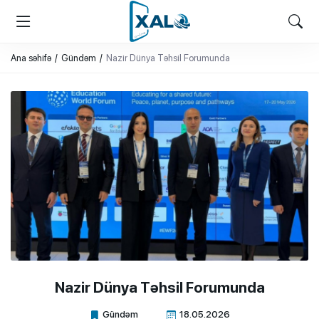
XALQ.ONLINE
ONLAYN PLATFORMA
Ana səhifə
Gündəm
Nazir Dünya Təhsil Forumunda
Nazir Dünya Təhsil Forumunda
Gündəm
18.05.2026