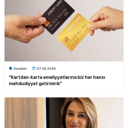
Xalq.Online
Gündəm
07.08.2026
“Kartdan-karta əməliyyatlarına biz hər hansı
məhdudiyyət gətirmirik”