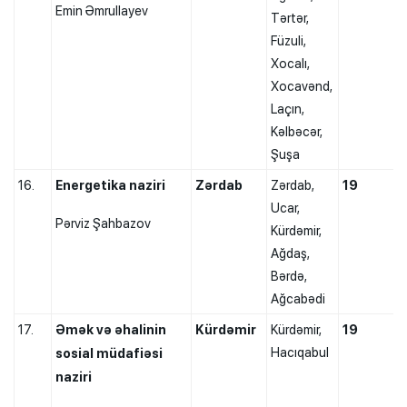
Emin Əmrullayev
Tərtər,
Füzuli,
Xocalı,
Xocavənd,
Laçın,
Kəlbəcər,
Şuşa
16.
Energetika naziri
Zərdab
Zərdab,
19
Ucar,
Pərviz Şahbazov
Kürdəmir,
Ağdaş,
Bərdə,
Ağcabədi
17.
Əmək və əhalinin
Kürdəmir
Kürdəmir,
19
Hacıqabul
sosial müdafiəsi
naziri