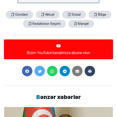
Gündəm
Aktual
Sosial
Bölgə
Redaktorun Seçimi
Manşet
Bizim YouTube kanalımıza abunə olun
Bənzər xəbərlər