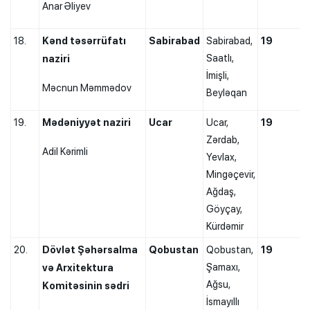
Anar Əliyev
18.
Kənd təsərrüfatı
Sabirabad
Sabirabad,
19
Saatlı,
naziri
İmişli,
Məcnun Məmmədov
Beyləqan
19.
Mədəniyyət naziri
Ucar
Ucar,
19
Zərdab,
Adil Kərimli
Yevlax,
Mingəçevir,
Ağdaş,
Göyçay,
Kürdəmir
20.
Dövlət Şəhərsalma
Qobustan
Qobustan,
19
Şamaxı,
və Arxitektura
Ağsu,
Komitəsinin sədri
İsmayıllı