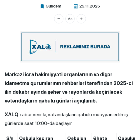
Gündəm
25.11.2025
Xalq.Online
Mərkəzi icra hakimiyyəti orqanlarının və digər
idarəetmə qurumlarının rəhbərləri tərəfindən 2025-ci
ilin dekabr ayında şəhər və rayonlarda keçiriləcək
vətəndaşların qəbulu günləri açıqlanıb.
XALQ
xəbər verir ki, vətəndaşların qəbulu müəyyən edilmiş
günlərdə saat 10:00-da başlayır.
S/n
Qəbulu keçirən
Qəbulun
Əhatə
Qəbulun