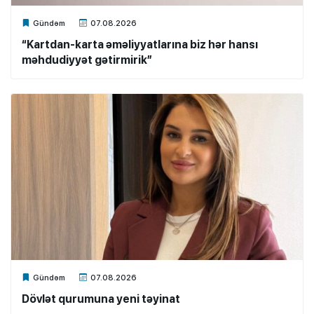
Xalq.Online
Gündəm
07.08.2026
“Kartdan-karta əməliyyatlarına biz hər hansı
məhdudiyyət gətirmirik”
Xalq.Online
Gündəm
07.08.2026
Dövlət qurumuna yeni təyinat