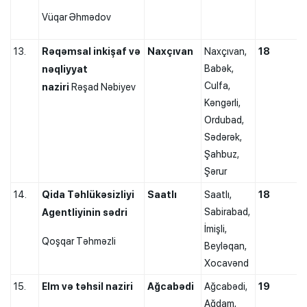
Vüqar Əhmədov
13.
Rəqəmsal inkişaf və
Naxçıvan
Naxçıvan,
18
Babək,
nəqliyyat
Culfa,
naziri
Rəşad Nəbiyev
Kəngərli,
Ordubad,
Sədərək,
Şahbuz,
Şərur
14.
Qida Təhlükəsizliyi
Saatlı
Saatlı,
18
Sabirabad,
Agentliyinin sədri
İmişli,
Qoşqar Təhməzli
Beyləqan,
Xocavənd
15.
Elm və təhsil naziri
Ağcabədi
Ağcabədi,
19
Ağdam,