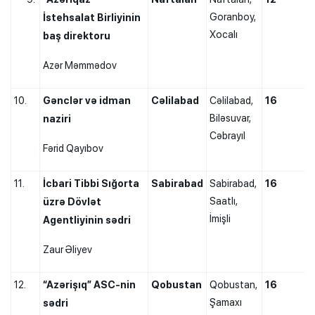
Goranboy,
İstehsalat Birliyinin
Xocalı
baş direktoru
Azər Məmmədov
10.
Gənclər və idman
Cəlilabad
Cəlilabad,
16
Biləsuvar,
naziri
Cəbrayıl
Fərid Qayıbov
11.
İcbari Tibbi Sığorta
Sabirabad
Sabirabad,
16
Saatlı,
üzrə Dövlət
İmişli
Agentliyinin sədri
Zaur Əliyev
12.
“Azərişıq” ASC-nin
Qobustan
Qobustan,
16
Şamaxı
sədri