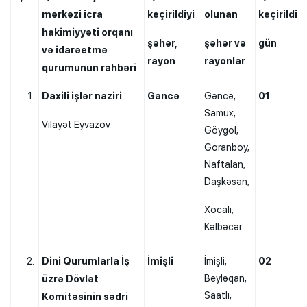
mərkəzi icra
keçirildiyi
olunan
keçirildiyi
hakimiyyəti orqanı
şəhər,
şəhər və
gün
və idarəetmə
rayon
rayonlar
qurumunun rəhbəri
Daxili işlər naziri
Gəncə
Gəncə,
01
Samux,
Vilayət Eyvazov
Göygöl,
Goranboy,
Naftalan,
Daşkəsən,
Xocalı,
Kəlbəcər
Dini Qurumlarla İş
İmişli
İmişli,
02
Beyləqan,
üzrə Dövlət
Saatlı,
Komitəsinin sədri