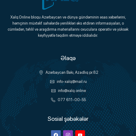
Xalq.Online
Xalq.Online bloqu Azərbaycan və dünya gündəminin əsas xəbərlərini,
həmçinin müxtəlif sahələrdə yenilikləri əks etdirən informasiyaları, o
Onlayn Platforma
cümlədən, təhlil və araşdırma materiallarını oxuculara operativ və yüksək
keyfiyyətlə təqdim etməyə iddialıdır.
Əlaqə
Azərbaycan Bakı, Azadlıq pr.82
info-xalq@mail.ru
info@xalq.online
077 611-00-55
Sosial şəbəkələr