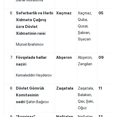
Səfərbərlik və Hərbi
Xaçmaz
Xaçmaz,
05
Quba,
Xidmətə Çağırış
Qusar,
üzrə Dövlət
Şabran,
Xidmətinin rəisi
Siyəzən
Mürsəl İbrahimov
Fövqəladə hallar
Abşeron
Abşeron,
09
Zəngilan
naziri
Kəmaləddin Heydərov
Dövlət Gömrük
Zaqatala
Zaqatala,
11
Balakən,
Komitəsinin
Qax, Şəki,
sədri
Şahin Bağırov
Oğuz
“Azəriqaz”
Naftalan
Naftalan,
12