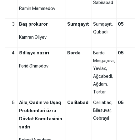
Sabirabad
Ramin Məmmədov
Baş prokuror
Sumqayıt
Sumqayıt,
05
Qubadlı
Kamran Əliyev
Ədliyyə naziri
Bərdə
Bərdə,
05
Mingəçevir,
Fərid Əhmədov
Yevlax,
Ağcabədi,
Ağdam,
Tərtər
Ailə, Qadın və Uşaq
Cəlilabad
Cəlilabad,
05
Biləsuvar,
Problemləri üzrə
Cəbrayıl
Dövlət Komitəsinin
sədri
Bahar Muradova