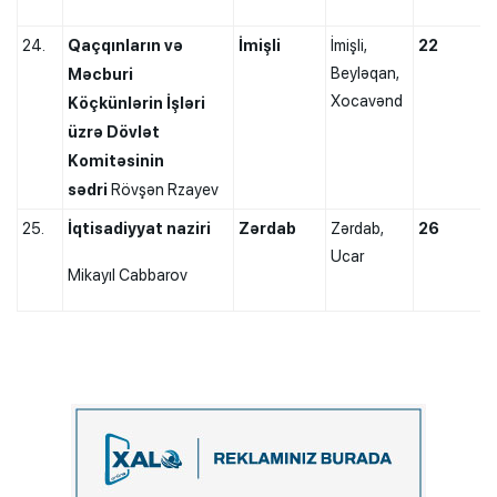
24.
Qaçqınların və
İmişli
İmişli,
22
Beyləqan,
Məcburi
Xocavənd
Köçkünlərin İşləri
üzrə Dövlət
Komitəsinin
sədri
Rövşən Rzayev
25.
İqtisadiyyat naziri
Zərdab
Zərdab,
26
Ucar
Mikayıl Cabbarov