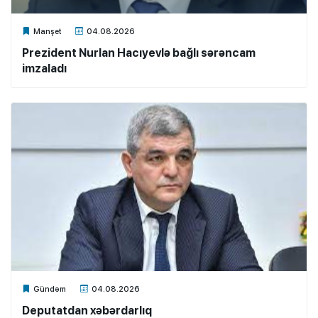
Xalq.Online
Manşet
04.08.2026
Prezident Nurlan Hacıyevlə bağlı sərəncam
imzaladı
Xalq.Online
Gündəm
04.08.2026
Deputatdan xəbərdarlıq