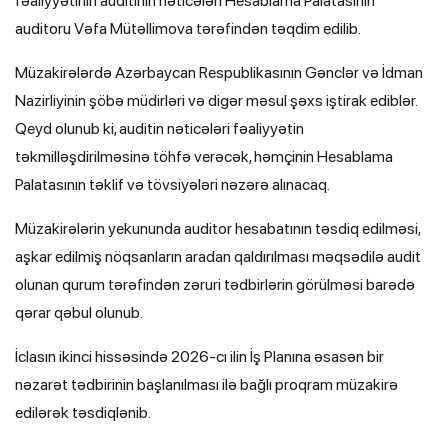
fəaliyyətinin auditinin nəticələri Hesablama Palatasının
auditoru Vəfa Mütəllimova tərəfindən təqdim edilib.
Müzakirələrdə Azərbaycan Respublikasının Gənclər və İdman
Nazirliyinin şöbə müdirləri və digər məsul şəxs iştirak ediblər.
Qeyd olunub ki, auditin nəticələri fəaliyyətin
təkmilləşdirilməsinə töhfə verəcək, həmçinin Hesablama
Palatasının təklif və tövsiyələri nəzərə alınacaq.
Müzakirələrin yekununda auditor hesabatının təsdiq edilməsi,
aşkar edilmiş nöqsanların aradan qaldırılması məqsədilə audit
olunan qurum tərəfindən zəruri tədbirlərin görülməsi barədə
qərar qəbul olunub.
İclasın ikinci hissəsində 2026-cı ilin İş Planına əsasən bir
nəzarət tədbirinin başlanılması ilə bağlı proqram müzakirə
edilərək təsdiqlənib.