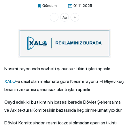
Gündəm
01.11.2025
Xalq.Online
Nəsimi rayonunda növbəti qanunsuz tikinti işləri aparılır.
XALQ
-a daxil olan məlumata görə Nəsimi rayonu H.Əliyev küç.
binanın zirzəmisi qanunsuz tikinti işləri aparılır.
Qeyd edək ki, bu tikintinin icazəsi barədə Dövlət Şəhərsalma
və Arxitektura Komitəsinin bazasında heç bir məlumat yoxdur.
Dövlət Komitəsindən rəsmi icazəsi olmadan aparılan tikinti