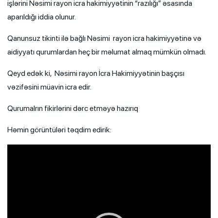
işlərini Nəsimi rayon icra hakimiyyətinin “razılığı” əsasında
aparıldığı iddia olunur.
Qanunsuz tikinti ilə bağlı Nəsimi rayon icra hakimiyyətinə və
aidiyyatı qurumlardan heç bir məlumat almaq mümkün olmadı.
Qeyd edək ki, Nəsimi rayon İcra Hakimiyyətinin başçısı
vəzifəsini müavin icra edir.
Qurumalrın fikirlərini dərc etməyə hazırıq
Həmin görüntüləri təqdim edirik:
Video
Player