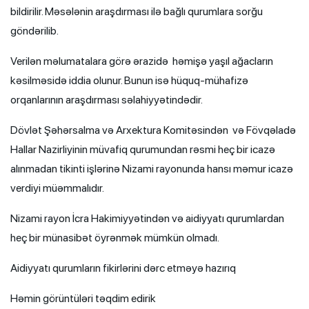
bildirilir. Məsələnin araşdırması ilə bağlı qurumlara sorğu
göndərilib.
Verilən məlumatalara görə ərazidə həmişə yaşıl ağacların
kəsilməsidə iddia olunur. Bunun isə hüquq-mühafizə
orqanlarının araşdırması səlahiyyətindədir.
Dövlət Şəhərsalma və Arxektura Komitəsindən və Fövqəladə
Hallar Nazirliyinin müvafiq qurumundan rəsmi heç bir icazə
alınmadan tikinti işlərinə Nizami rayonunda hansı məmur icazə
verdiyi müəmmalıdır.
Nizami rayon İcra Hakimiyyətindən və aidiyyatı qurumlardan
heç bir münasibət öyrənmək mümkün olmadı.
Aidiyyatı qurumların fikirlərini dərc etməyə hazırıq
Həmin görüntüləri təqdim edirik