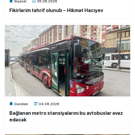
Xalq.Online
Siyasət
05.08.2026
Fikirlərim təhrif olunub – Hikmət Hacıyev
Xalq.Online
Gündəm
04.08.2026
Bağlanan metro stansiyalarını bu avtobuslar əvəz
edəcək