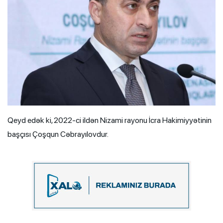
Qeyd edək ki, 2022-ci ildən Nizami rayonu İcra Hakimiyyətinin
başçısı Çoşqun Cəbrayılovdur.