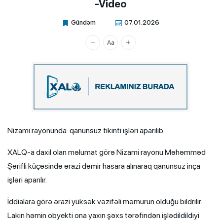
-Video
Gündəm
07.01.2026
Xalq.Online
Nizami rayonunda qanunsuz tikinti işləri aparılıb.
XALQ-a daxil olan məlumat görə Nizami rayonu Məhəmməd
Şərifli küçəsində ərazi dəmir hasara alınaraq qanunsuz inça
işləri aparılır.
İddialara görə ərazi yüksək vəzifəli məmurun olduğu bildrilir.
Lakin həmin obyekti ona yaxın şəxs tərəfindən işlədildildiyi