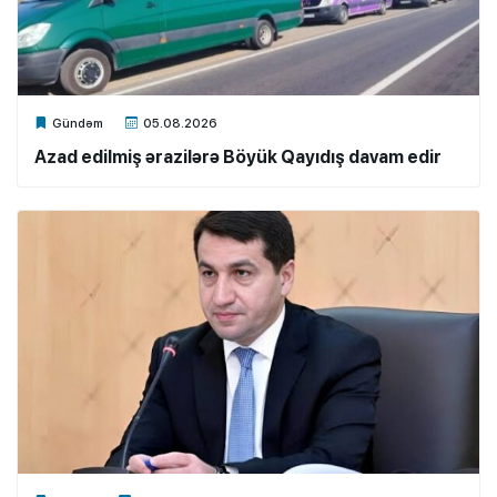
Xalq.Online
Gündəm
05.08.2026
Azad edilmiş ərazilərə Böyük Qayıdış davam edir