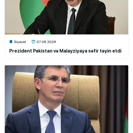
Xalq.Online
Siyasət
07.08.2026
Prezident Pakistan və Malayziyaya səfir təyin etdi