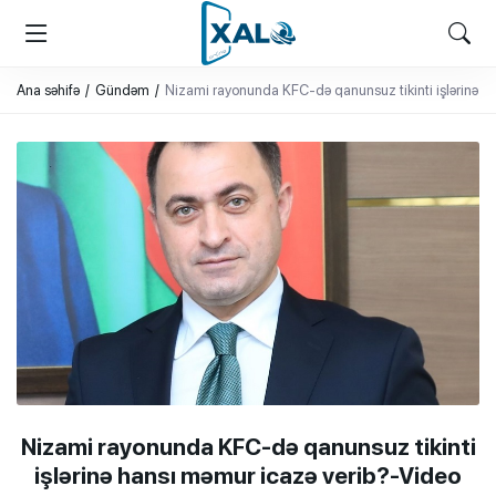
XALQ.ONLINE
ONLAYN PLATFORMA
Ana səhifə
Gündəm
Nizami rayonunda KFC-də qanunsuz tikinti işlərinə h
Nizami rayonunda KFC-də qanunsuz tikinti
işlərinə hansı məmur icazə verib?-Video