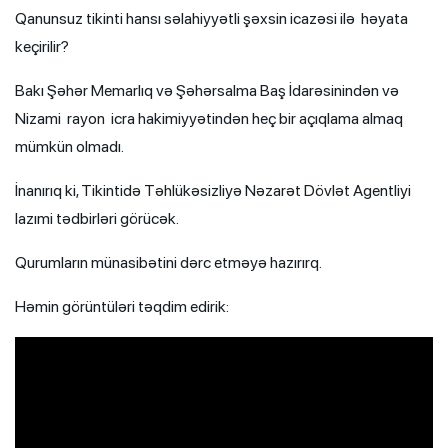
Qanunsuz tikinti hansı səlahiyyətli şəxsin icazəsi ilə həyata
keçirilir?
Bakı Şəhər Memarlıq və Şəhərsalma Baş İdarəsinindən və
Nizami rayon icra hakimiyyətindən heç bir açıqlama almaq
mümkün olmadı.
İnanırıq ki, Tikintidə Təhlükəsizliyə Nəzarət Dövlət Agentliyi
lazımi tədbirləri görücək.
Qurumların münasibətini dərc etməyə hazırırq.
Həmin görüntüləri təqdim edirik: