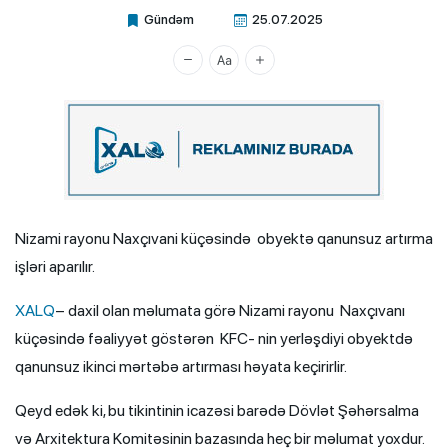
Gündəm
25.07.2025
Xalq.Online
Nizami rayonu Naxçıvani küçəsində obyektə qanunsuz artırma
işləri aparılır.
XALQ
– daxil olan məlumata görə Nizami rayonu Naxçıvanı
küçəsində fəaliyyət göstərən KFC- nin yerləşdiyi obyektdə
qanunsuz ikinci mərtəbə artırması həyata keçirirlir.
Qeyd edək ki, bu tikintinin icazəsi barədə Dövlət Şəhərsalma
və Arxitektura Komitəsinin bazasında heç bir məlumat yoxdur.