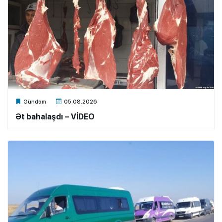
Xalq.Online
Gündəm
05.08.2026
Ət bahalaşdı – VİDEO