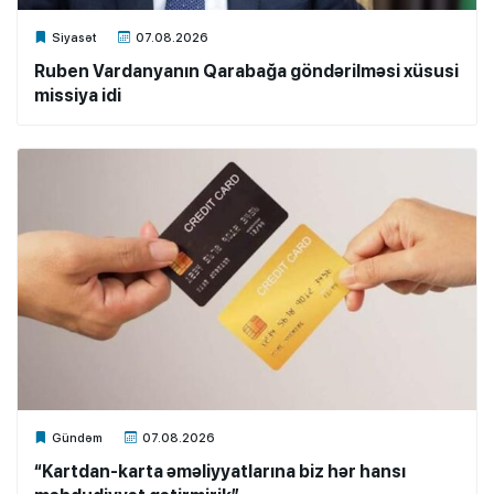
Xalq.Online
Siyasət
07.08.2026
Ruben Vardanyanın Qarabağa göndərilməsi xüsusi
missiya idi
Xalq.Online
Gündəm
07.08.2026
“Kartdan-karta əməliyyatlarına biz hər hansı