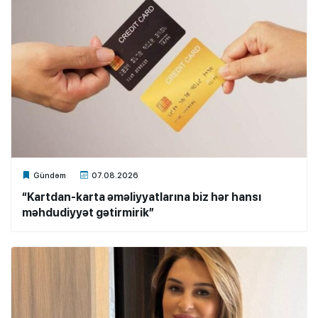
Xalq.Online
Gündəm
07.08.2026
“Kartdan-karta əməliyyatlarına biz hər hansı
məhdudiyyət gətirmirik”