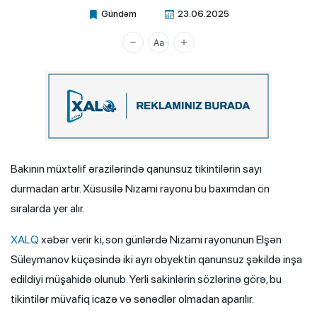
Gündəm
23.06.2025
Xalq.Online
Bakının müxtəlif ərazilərində qanunsuz tikintilərin sayı
durmadan artır. Xüsusilə Nizami rayonu bu baxımdan ön
sıralarda yer alır.
XALQ
xəbər verir ki, son günlərdə Nizami rayonunun Elşən
Süleymanov küçəsində iki ayrı obyektin qanunsuz şəkildə inşa
edildiyi müşahidə olunub. Yerli sakinlərin sözlərinə görə, bu
tikintilər müvafiq icazə və sənədlər olmadan aparılır.