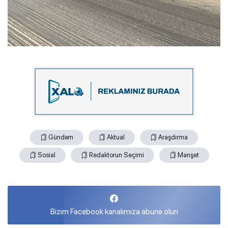
Gündəm
Aktual
Araşdırma
Sosial
Redaktorun Seçimi
Manşet
Bizim Facebook kanalımıza abunə olun