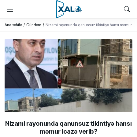
XALQ.ONLINE
ONLAYN PLATFORMA
Ana səhifə
Gündəm
Nizami rayonunda qanunsuz tikintiyə hansı məmur ica
Nizami rayonunda qanunsuz tikintiyə hansı
məmur icazə verib?