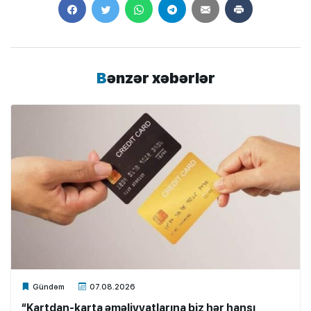
Bənzər xəbərlər
Xalq.Online
Gündəm
07.08.2026
“Kartdan-karta əməliyyatlarına biz hər hansı