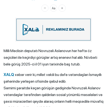
Xalq.Online
Milli Məclisin deputatı Novruzəli Aslanovun hər həftə öz
seçiciləri ilə keçirdiyi görüşlər artıq ənənəvi hal alıb. Növbəti
belə görüş 2025-ci il 01 iyun tarixində baş tutub.
XALQ
xəbər verir ki, millət vəkili bu dəfə vətəndaşları İsmayıllı
şəhərində yerləşən ofisində qəbul edib.
Səmimi şəraitdə keçən görüşün gedişində Novruzəli Aslanov
vətəndaşlar tərəfindən qaldırılan sosial yönümlü məsələləri və
şəxsi müraciətləri qeydə alaraq onların həlli məqsədilə müvafiq