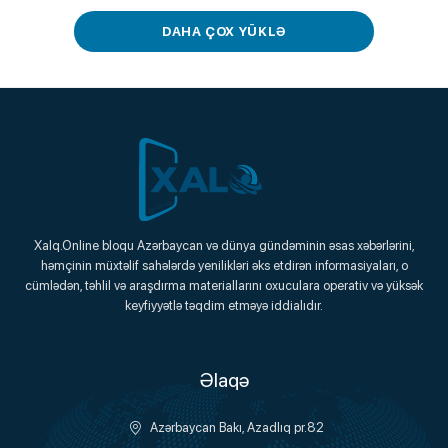
DAHA ÇOX YÜKLƏ
Xalq.Online
Xalq.Online bloqu Azərbaycan və dünya gündəminin əsas xəbərlərini,
həmçinin müxtəlif sahələrdə yenilikləri əks etdirən informasiyaları, o
Onlayn Platforma
cümlədən, təhlil və araşdırma materiallarını oxuculara operativ və yüksək
keyfiyyətlə təqdim etməyə iddialıdır.
Əlaqə
Azərbaycan Bakı, Azadlıq pr.82