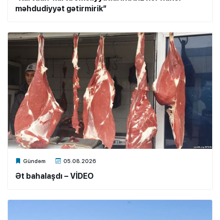
məhdudiyyət gətirmirik”
Xalq.Online
Gündəm
05.08.2026
Ət bahalaşdı – VİDEO