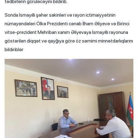
tədbirlərin görüləcəyini bildirib.
Sonda İsmayıllı şəhər sakinləri və rayon ictimaiyyətinin
nümayəndələri Ölkə Prezidenti cənab İlham Əliyevə və Birinci
vitse-prezident Mehriban xanım Əliyevaya İsmayıllı rayonuna
göstərilən diqqət və qayğıya görə öz səmimi minnətdarlıqlarını
bildiriblər