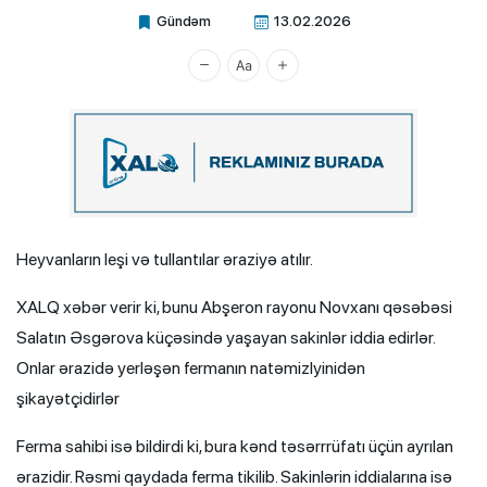
Gündəm
13.02.2026
Xalq.Online
Heyvanların leşi və tullantılar əraziyə atılır.
XALQ xəbər verir ki, bunu Abşeron rayonu Novxanı qəsəbəsi
Salatın Əsgərova küçəsində yaşayan sakinlər iddia edirlər.
Onlar ərazidə yerləşən fermanın natəmizlyinidən
şikayətçidirlər
Ferma sahibi isə bildirdi ki, bura kənd təsərrrüfatı üçün ayrılan
ərazidir. Rəsmi qaydada ferma tikilib. Sakinlərin iddialarına isə