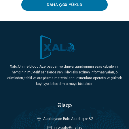
DAHA ÇOX YÜKLƏ
Xalq.Online
Xalq.Online bloqu Azərbaycan və dünya gündəminin əsas xəbərlərini,
həmçinin müxtəlif sahələrdə yenilikləri əks etdirən informasiyaları, o
Onlayn Platforma
cümlədən, təhlil və araşdırma materiallarını oxuculara operativ və yüksək
keyfiyyətlə təqdim etməyə iddialıdır.
Əlaqə
Azərbaycan Bakı, Azadlıq pr.82
info-xalq@mail.ru