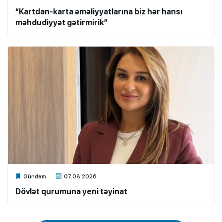
“Kartdan-karta əməliyyatlarına biz hər hansı
məhdudiyyət gətirmirik”
Xalq.Online
Gündəm
07.08.2026
Dövlət qurumuna yeni təyinat