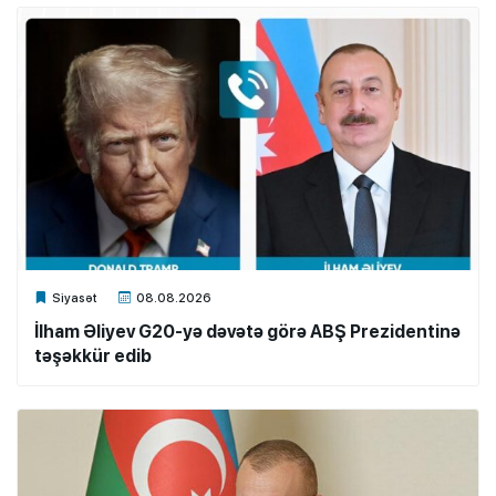
Xalq.Online
Siyasət
08.08.2026
İlham Əliyev G20-yə dəvətə görə ABŞ Prezidentinə
təşəkkür edib