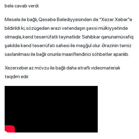
belə cavab verdi.
Məsələ ilə bağlı, Qəsəbə Bələdiyyəsindən də “Xəzər Xəbər”ə
bildirildi ki, sözügedən ərazi vətəndaşın şəxsi mülkiyyətində
olmaqla, kənd təsərrüfatlı təyinatlıdır. Sahibkar qanunamüvafiq
şəkildə kənd təsərrüfatı sahəsi ilə məşğul olur. Ərazinin təmiz
saxlanılması ilə bağlı onunla maarifləndirici söhbətlər aparılıb.
Xezerxeber.az mövzu ilə bağlı daha ətraflı videomaterialı
təqdim edir.