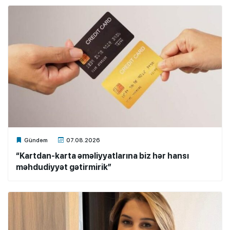
Xalq.Online
Gündəm
07.08.2026
“Kartdan-karta əməliyyatlarına biz hər hansı
məhdudiyyət gətirmirik”