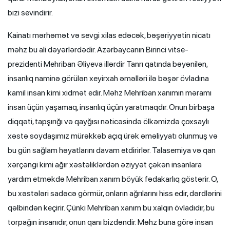
bizi sevindirir.
Kainatı mərhəmət və sevgi xilas edəcək, bəşəriyyətin nicatı
məhz bu ali dəyərlərdədir. Azərbaycanın Birinci vitse-
prezidenti Mehriban Əliyeva illərdir Tanrı qatında bəyənilən,
insanlıq naminə görülən xeyirxah əməlləri ilə bəşər övladına
kamil insan kimi xidmət edir. Məhz Mehriban xanımın məramı
insan üçün yaşamaq, insanlıq üçün yaratmaqdır. Onun birbaşa
diqqəti, tapşırığı və qayğısı nəticəsində ölkəmizdə çoxsaylı
xəstə soydaşımız mürəkkəb açıq ürək əməliyyatı olunmuş və
bu gün sağlam həyatlarını davam etdirirlər. Talasemiya və qan
xərçəngi kimi ağır xəstəliklərdən əziyyət çəkən insanlara
yardım etməkdə Mehriban xanım böyük fədakarlıq göstərir. O,
bu xəstələri sadəcə görmür, onların ağrılarını hiss edir, dərdlərini
qəlbindən keçirir. Çünki Mehriban xanım bu xalqın övladıdır, bu
torpağın insanıdır, onun qanı bizdəndir. Məhz buna görə insan