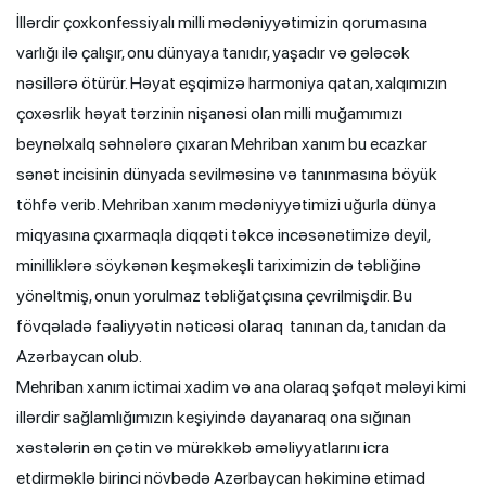
İllərdir çoxkonfessiyalı milli mədəniyyətimizin qorumasına
varlığı ilə çalışır, onu dünyaya tanıdır, yaşadır və gələcək
nəsillərə ötürür. Həyat eşqimizə harmoniya qatan, xalqımızın
çoxəsrlik həyat tərzinin nişanəsi olan milli muğamımızı
beynəlxalq səhnələrə çıxaran Mehriban xanım bu ecazkar
sənət incisinin dünyada sevilməsinə və tanınmasına böyük
töhfə verib. Mehriban xanım mədəniyyətimizi uğurla dünya
miqyasına çıxarmaqla diqqəti təkcə incəsənətimizə deyil,
minilliklərə söykənən keşməkeşli tariximizin də təbliğinə
yönəltmiş, onun yorulmaz təbliğatçısına çevrilmişdir. Bu
fövqəladə fəaliyyətin nəticəsi olaraq tanınan da, tanıdan da
Azərbaycan olub.
Mehriban xanım ictimai xadim və ana olaraq şəfqət mələyi kimi
illərdir sağlamlığımızın keşiyində dayanaraq ona sığınan
xəstələrin ən çətin və mürəkkəb əməliyyatlarını icra
etdirməklə birinci növbədə Azərbaycan həkiminə etimad