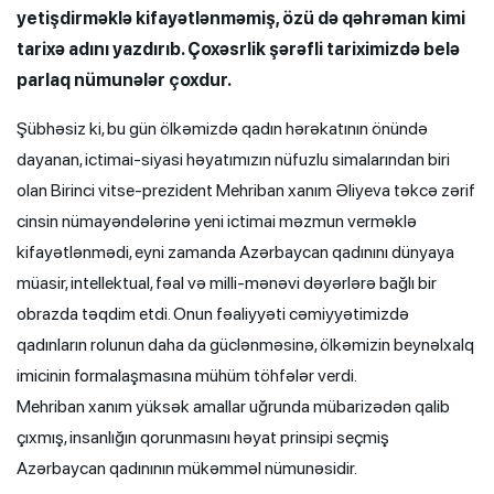
yetişdirməklə kifayətlənməmiş, özü də qəhrəman kimi
tarixə adını yazdırıb. Çoxəsrlik şərəfli tariximizdə belə
parlaq nümunələr çoxdur.
Şübhəsiz ki, bu gün ölkəmizdə qadın hərəkatının önündə
dayanan, ictimai-siyasi həyatımızın nüfuzlu simalarından biri
olan Birinci vitse-prezident Mehriban xanım Əliyeva təkcə zərif
cinsin nümayəndələrinə yeni ictimai məzmun verməklə
kifayətlənmədi, eyni zamanda Azərbaycan qadınını dünyaya
müasir, intellektual, fəal və milli-mənəvi dəyərlərə bağlı bir
obrazda təqdim etdi. Onun fəaliyyəti cəmiyyətimizdə
qadınların rolunun daha da güclənməsinə, ölkəmizin beynəlxalq
imicinin formalaşmasına mühüm töhfələr verdi.
Mehriban xanım yüksək amallar uğrunda mübarizədən qalib
çıxmış, insanlığın qorunmasını həyat prinsipi seçmiş
Azərbaycan qadınının mükəmməl nümunəsidir.