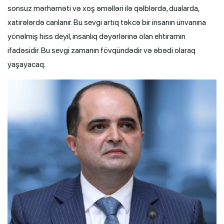
sonsuz mərhəməti və xoş əməlləri ilə qəlblərdə, dualarda,
xatirələrdə canlanır. Bu sevgi artıq təkcə bir insanın ünvanına
yönəlmiş hiss deyil, insanlıq dəyərlərinə olan ehtiramın
ifadəsidir. Bu sevgi zamanın fövqündədir və əbədi olaraq
yaşayacaq.