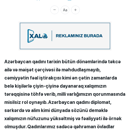
Xalq.Online
Azərbaycan qadını tarixin bütün dönəmlərində təkcə
ailə və məişət çərçivəsi ilə məhdudlaşmayıb,
cəmiyyətin fəal iştirakçısı kimi ən çətin zamanlarda
belə kişilərlə çiyin-çiyinə dayanaraq xalqımızın
tərəqqisinə töhfə verib, milli varlığımızın qorunmasında
misilsiz rol oynayıb. Azərbaycan qadını diplomat,
sərkərdə və alim kimi dünyada sözünü deməklə
xalqımızın nüfuzunu yüksəltmiş və fəaliyyəti ilə örnək
olmuşdur. Qadınlarımız sadəcə qəhrəman övladlar