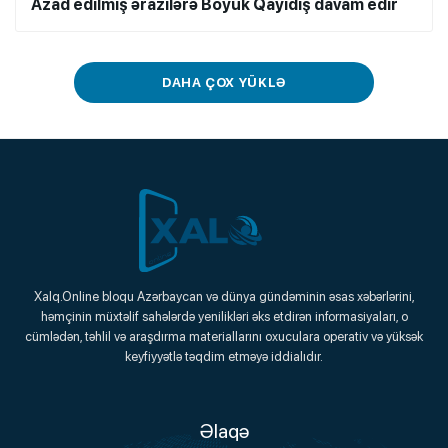
Azad edilmiş ərazilərə Böyük Qayıdış davam edir
DAHA ÇOX YÜKLƏ
Xalq.Online
Xalq.Online bloqu Azərbaycan və dünya gündəminin əsas xəbərlərini,
həmçinin müxtəlif sahələrdə yenilikləri əks etdirən informasiyaları, o
Onlayn Platforma
cümlədən, təhlil və araşdırma materiallarını oxuculara operativ və yüksək
keyfiyyətlə təqdim etməyə iddialıdır.
Əlaqə