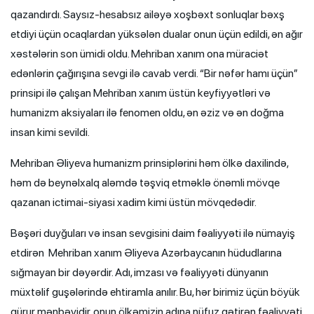
qazandırdı. Saysız-hesabsız ailəyə xoşbəxt sonluqlar bəxş
etdiyi üçün ocaqlardan yüksələn dualar onun üçün edildi, ən ağır
xəstələrin son ümidi oldu. Mehriban xanım ona müraciət
edənlərin çağırışına sevgi ilə cavab verdi. “Bir nəfər hamı üçün”
prinsipi ilə çalışan Mehriban xanım üstün keyfiyyətləri və
humanizm aksiyaları ilə fenomen oldu, ən əziz və ən doğma
insan kimi sevildi.
Mehriban Əliyeva humanizm prinsiplərini həm ölkə daxilində,
həm də beynəlxalq aləmdə təşviq etməklə önəmli mövqe
qazanan ictimai-siyasi xadim kimi üstün mövqedədir.
Bəşəri duyğuları və insan sevgisini daim fəaliyyəti ilə nümayiş
etdirən Mehriban xanım Əliyeva Azərbaycanın hüdudlarına
sığmayan bir dəyərdir. Adı, imzası və fəaliyyəti dünyanın
müxtəlif guşələrində ehtiramla anılır. Bu, hər birimiz üçün böyük
qürur mənbəyidir, onun ölkəmizin adına nüfuz gətirən fəaliyyəti