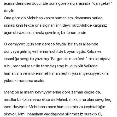
acısını dərindən duyur. Elə buna görə xalq arasında “qan çəkir!”
deyilir.
Ona görə də Mehriban xanım humanizm ideyasının parlaq
siması kimi təkcə ona sığınanların deyil, bütövlükdə xalqımız
üçün obrazdan simvola çevrilmiş bir fenomendir.
O, cəmiyyət üçün son dərəcə faydalı bir ziyalı ailəsində
dünyaya gəlmiş və həmin mühitdə böyümüşdü. Xalqa və
insanlığa sevgi ilə yazılmış “Bir gəncin manifesti”-nin tərbiyəvi
ruhu, mənəvi təsiri ilə formalaşaraq bu gün bütövlükdə
humanizm və mükəmməllik manifestini yazan şəxsiyyət kimi
yüksək məqama ucaldı.
Məhz bu ali insani keyfiyyətlərinə görə zaman keçsə də,
nəsillər bir-birini əvəz etsə də Mehriban xanıma olan sevgi heç
vaxt dəyişmir. Mehriban xanım humanizmin və xeyirxahlığın
simvolu kimi insanların yaddaşında silinməz iz buraxıb. O,