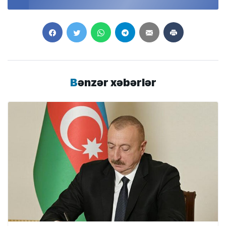
Bənzər xəbərlər