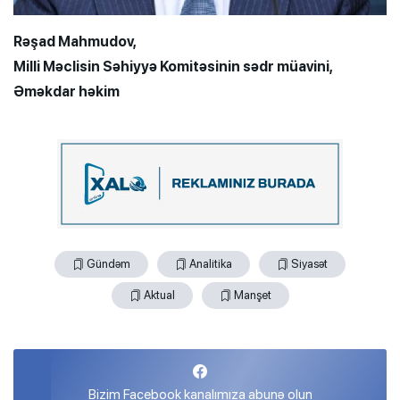
Rəşad Mahmudov,
Milli Məclisin Səhiyyə Komitəsinin sədr müavini,
Əməkdar həkim
Gündəm
Analitika
Siyasət
Aktual
Manşet
Bizim Facebook kanalımıza abunə olun