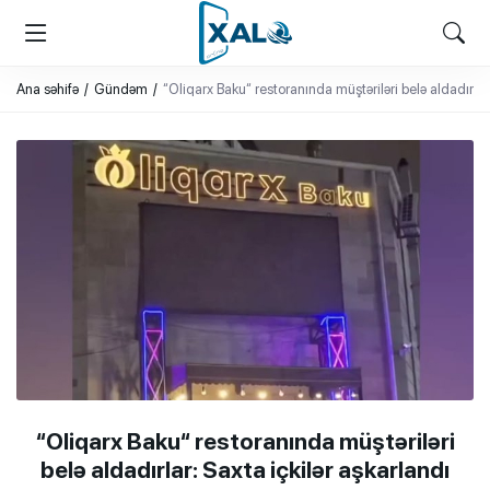
XALQ.ONLINE
ONLAYN PLATFORMA
Ana səhifə
Gündəm
“Oliqarx Baku“ restoranında müştəriləri belə aldadırlar
“Oliqarx Baku“ restoranında müştəriləri
belə aldadırlar: Saxta içkilər aşkarlandı