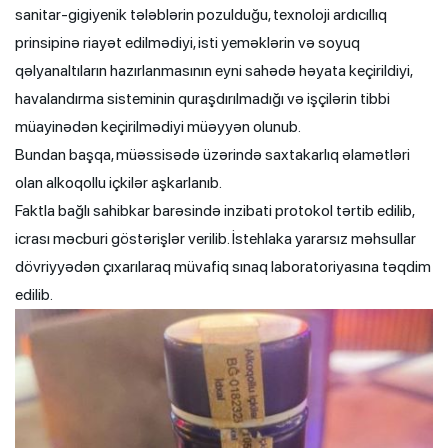
sanitar-gigiyenik tələblərin pozulduğu, texnoloji ardıcıllıq
prinsipinə riayət edilmədiyi, isti yeməklərin və soyuq
qəlyanaltıların hazırlanmasının eyni sahədə həyata keçirildiyi,
havalandırma sisteminin quraşdırılmadığı və işçilərin tibbi
müayinədən keçirilmədiyi müəyyən olunub.
Bundan başqa, müəssisədə üzərində saxtakarlıq əlamətləri
olan alkoqollu içkilər aşkarlanıb.
Faktla bağlı sahibkar barəsində inzibati protokol tərtib edilib,
icrası məcburi göstərişlər verilib. İstehlaka yararsız məhsullar
dövriyyədən çıxarılaraq müvafiq sınaq laboratoriyasına təqdim
edilib.