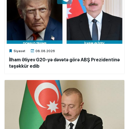
Xalq.Online
Siyasət
08.08.2026
İlham Əliyev G20-yə dəvətə görə ABŞ Prezidentinə
təşəkkür edib