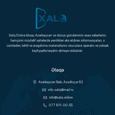
Xalq.Online
Xalq.Online bloqu Azərbaycan və dünya gündəminin əsas xəbərlərini,
həmçinin müxtəlif sahələrdə yenilikləri əks etdirən informasiyaları, o
Onlayn Platforma
cümlədən, təhlil və araşdırma materiallarını oxuculara operativ və yüksək
keyfiyyətlə təqdim etməyə iddialıdır.
Əlaqə
Azərbaycan Bakı, Azadlıq pr.82
info-xalq@mail.ru
info@xalq.online
077 611-00-55