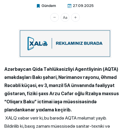
Gündəm
27.09.2025
Xalq.Online
Azərbaycan Qida Təhlükəsizliyi Agentliyinin (AQTA)
əməkdaşları Bakı şəhəri, Nərimanov rayonu, Əhməd
Rəcəbli küçəsi, ev 3, mənzil 5A ünvanında fəaliyyət
göstərən, fiziki şəxs Arzu Cəfər oğlu Rzalıya məxsus
“Oliqarx Baku” ictimai iaşə müəssisəsində
plandankənar yoxlama keçirib.
XALQ xəbər verir ki, bu barədə AQTA məlumat yayıb.
Bildirilib ki, baxış zamanı müəssisədə sanitar-texniki və