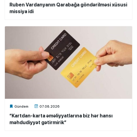
Ruben Vardanyanın Qarabağa göndərilməsi xüsusi
missiya idi
Xalq.Online
Gündəm
07.08.2026
“Kartdan-karta əməliyyatlarına biz hər hansı
məhdudiyyət gətirmirik”