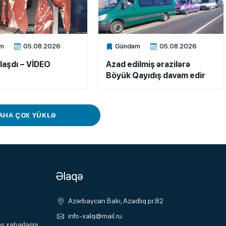
m
05.08.2026
Gündəm
05.08.2026
ne
Xalq.Online
laşdı – VİDEO
Azad edilmiş ərazilərə
Böyük Qayıdış davam edir
AHA ÇOX YÜKLƏ
Əlaqə
Azərbaycan Bakı, Azadlıq pr.82
info-xalq@mail.ru
 xəbərlərini,