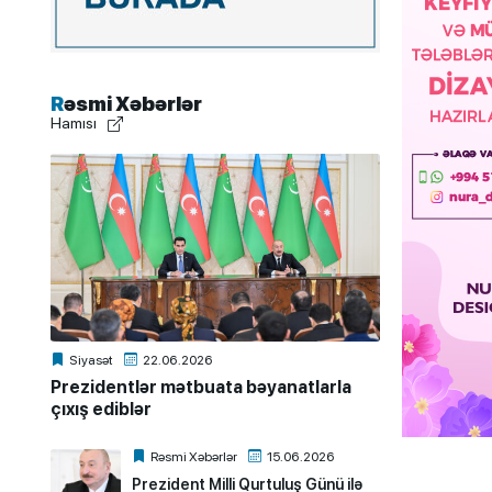
Rəsmi Xəbərlər
Hamısı
Siyasət
22.06.2026
Prezidentlər mətbuata bəyanatlarla
çıxış ediblər
Rəsmi Xəbərlər
15.06.2026
Prezident Milli Qurtuluş Günü ilə