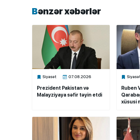
Bənzər xəbərlər
Siyasət
07.08.2026
Siyasə
Xalq.Online
Xalq.Onli
Prezident Pakistan və
Ruben 
Malayziyaya səfir təyin etdi
Qarabağ
xüsusi m