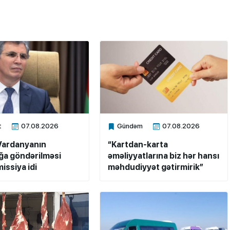
t
07.08.2026
Gündəm
07.08.2026
ne
Xalq.Online
Vardanyanın
“Kartdan-karta
a göndərilməsi
əməliyyatlarına biz hər hansı
issiya idi
məhdudiyyət gətirmirik”