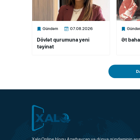
Gündəm
07.08.2026
Gündə
Xalq.Online
Xalq.Onli
Dövlət qurumuna yeni
Ət baha
təyinat
D
Xalq.Online
Xalq.Online bloqu Azərbaycan və dünya gündəminin əsas