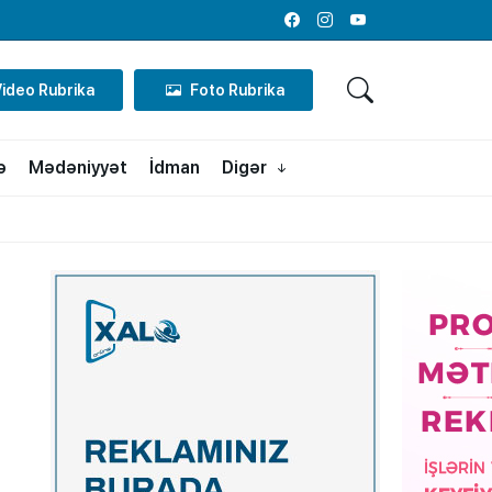
Facebook
Instagram
Youtube
Video Rubrika
Foto Rubrika
ə
Mədəniyyət
İdman
Digər