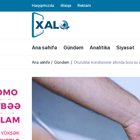
Haqqımızda
Əlaqə
Reklam
XALQ.ONLINE
ONLAYN PLATFORMA
Ana səhifə
Gündəm
Analitika
Siyasət
Ana səhifə
Gündəm
Oturublar kondisioner altında bizə su 