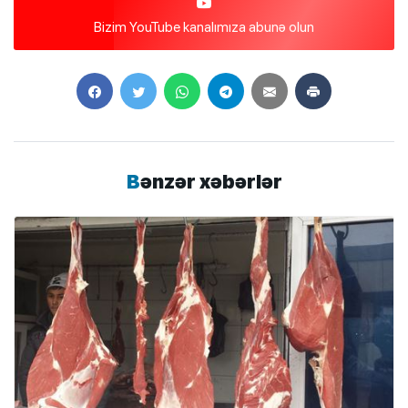
Bizim YouTube kanalımıza abunə olun
Bənzər xəbərlər