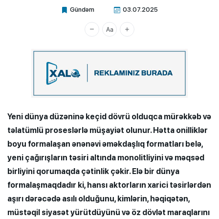
Gündəm
03.07.2025
Xalq.Online
Yeni dünya düzəninə keçid dövrü olduqca mürəkkəb və
təlatümlü proseslərlə müşayiət olunur. Hətta onilliklər
boyu formalaşan ənənəvi əməkdaşlıq formatları belə,
yeni çağırışların təsiri altında monolitliyini və məqsəd
birliyini qorumaqda çətinlik çəkir. Elə bir dünya
formalaşmaqdadır ki, hansı aktorların xarici təsirlərdən
aşırı dərəcədə asılı olduğunu, kimlərin, həqiqətən,
müstəqil siyasət yürütdüyünü və öz dövlət maraqlarını