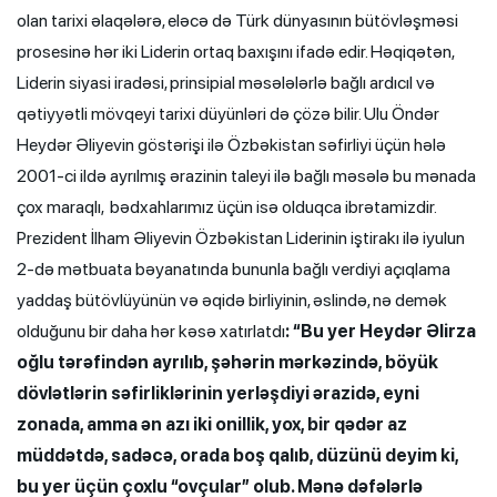
olan tarixi əlaqələrə, eləcə də Türk dünyasının bütövləşməsi
prosesinə hər iki Liderin ortaq baxışını ifadə edir. Həqiqətən,
Liderin siyasi iradəsi, prinsipial məsələlərlə bağlı ardıcıl və
qətiyyətli mövqeyi tarixi düyünləri də çözə bilir. Ulu Öndər
Heydər Əliyevin göstərişi ilə Özbəkistan səfirliyi üçün hələ
2001-ci ildə ayrılmış ərazinin taleyi ilə bağlı məsələ bu mənada
çox maraqlı, bədxahlarımız üçün isə olduqca ibrətamizdir.
Prezident İlham Əliyevin Özbəkistan Liderinin iştirakı ilə iyulun
2-də mətbuata bəyanatında bununla bağlı verdiyi açıqlama
yaddaş bütövlüyünün və əqidə birliyinin, əslində, nə demək
olduğunu bir daha hər kəsə xatırlatdı
: “Bu yer Heydər Əlirza
oğlu tərəfindən ayrılıb, şəhərin mərkəzində, böyük
dövlətlərin səfirliklərinin yerləşdiyi ərazidə, eyni
zonada, amma ən azı iki onillik, yox, bir qədər az
müddətdə, sadəcə, orada boş qalıb, düzünü deyim ki,
bu yer üçün çoxlu “ovçular” olub. Mənə dəfələrlə