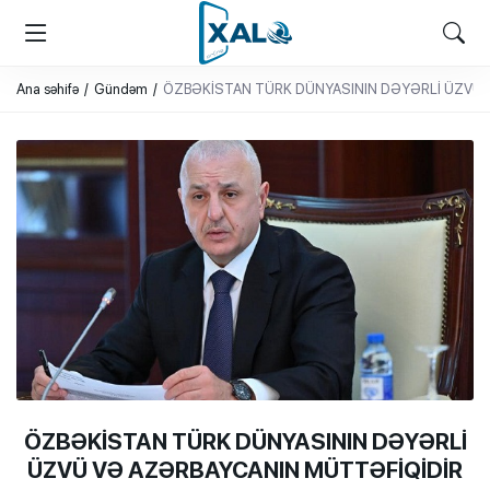
XALQ.ONLINE
ONLAYN PLATFORMA
Ana səhifə
Gündəm
ÖZBƏKİSTAN TÜRK DÜNYASININ DƏYƏRLİ ÜZVÜ 
ÖZBƏKİSTAN TÜRK DÜNYASININ DƏYƏRLİ
ÜZVÜ VƏ AZƏRBAYCANIN MÜTTƏFİQİDİR