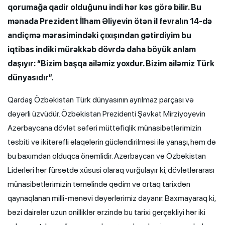
qorumağa qadir olduğunu indi hər kəs görə bilir. Bu
mənada Prezident İlham Əliyevin ötən il fevralın 14-də
andiçmə mərasimindəki çıxışından gətirdiyim bu
iqtibas indiki mürəkkəb dövrdə daha böyük anlam
daşıyır: “Bizim başqa ailəmiz yoxdur. Bizim ailəmiz Türk
dünyasıdır”.
Qardaş Özbəkistan Türk dünyasının ayrılmaz parçası və
dəyərli üzvüdür. Özbəkistan Prezidenti Şavkat Mirziyoyevin
Azərbaycana dövlət səfəri müttəfiqlik münasibətlərimizin
təsbiti və ikitərəfli əlaqələrin gücləndirilməsi ilə yanaşı, həm də
bu baxımdan olduqca önəmlidir. Azərbaycan və Özbəkistan
Liderləri hər fürsətdə xüsusi olaraq vurğulayır ki, dövlətlərarası
münasibətlərimizin təməlində qədim və ortaq tarixdən
qaynaqlanan milli-mənəvi dəyərlərimiz dayanır. Baxmayaraq ki,
bəzi dairələr uzun onilliklər ərzində bu tarixi gerçəkliyi hər iki