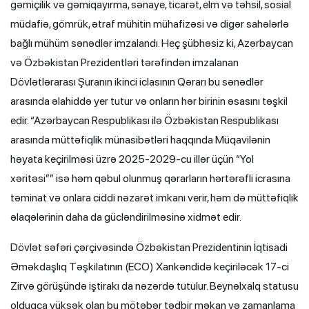
gəmiçilik və gəmiqayırma, sənaye, ticarət, elm və təhsil, sosial
müdafiə, gömrük, ətraf mühitin mühafizəsi və digər sahələrlə
bağlı mühüm sənədlər imzalandı. Heç şübhəsiz ki, Azərbaycan
və Özbəkistan Prezidentləri tərəfindən imzalanan
Dövlətlərarası Şuranın ikinci iclasının Qərarı bu sənədlər
arasında əlahiddə yer tutur və onların hər birinin əsasını təşkil
edir. “Azərbaycan Respublikası ilə Özbəkistan Respublikası
arasında müttəfiqlik münasibətləri haqqında Müqavilənin
həyata keçirilməsi üzrə 2025-2029-cu illər üçün “Yol
xəritəsi”” isə həm qəbul olunmuş qərarların hərtərəfli icrasına
təminat və onlara ciddi nəzarət imkanı verir, həm də müttəfiqlik
əlaqələrinin daha da gücləndirilməsinə xidmət edir.
Dövlət səfəri çərçivəsində Özbəkistan Prezidentinin İqtisadi
Əməkdaşlıq Təşkilatının (ECO) Xankəndidə keçiriləcək 17-ci
Zirvə görüşündə iştirakı da nəzərdə tutulur. Beynəlxalq statusu
olduqca yüksək olan bu mötəbər tədbir məkan və zamanlama