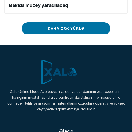
Bakıda muzey yaradılacaq
DAHA ÇOX YÜKLƏ
Xalq.Online
Xalq.Online bloqu Azərbaycan və dünya gündəminin əsas xəbərlərini,
həmçinin müxtəlif sahələrdə yenilikləri əks etdirən informasiyaları, o
Onlayn Platforma
cümlədən, təhlil və araşdırma materiallarını oxuculara operativ və yüksək
keyfiyyətlə təqdim etməyə iddialıdır.
Əlaqə