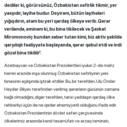
dedilər ki, görürsünüz, Özbəkistan səfirlik tikmir, yer
yaxşıdır, layihə budur. Deyirəm, bütün layihələri
yığışdırın, atam bu yeri qardaş ölkəyə verib. Qərar
veriləndə, əminəm ki, bu bina tikiləcək və Şavkat
Miromonoviç bundan xəbər tutan kimi, biz aktiv şəkildə
qarşılıqlı fəaliyyətə başlayanda, qərar qəbul etdi və indi
gözəl bina tikilib”.
Azərbaycan və Özbəkistan Prezidentləri iyulun 2-də məhz
həmin ərazidə inşa olunmuş Özbəkistan səfirliyinin yeni
binasının açılışında iştirak etdilər. Bu, bir tərəfdən, Ulu Öndər
Heydər Əliyev tərəfindən verilmiş qərarların gücünün zamana
bağlı olmadığını, digər tərəfdən, tarixi yaddaşın qardaş ölkə
rəhbərliyi üçün də nə qədər əhəmiyyətli olduğunu ifadə edir.
Özbəkistan Prezidentinin dövlət səfəri çərçivəsində
ölkələrimiz arasında kənd təsərrüfatı və ərzaq təminatı,