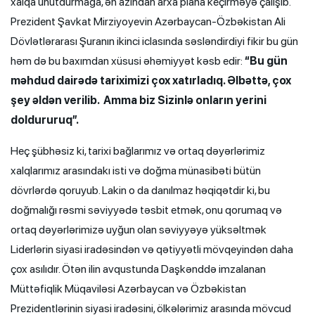
xalqa unutdurmağa, ən azından arxa plana keçirməyə çalışıb.
Prezident Şavkat Mirziyoyevin Azərbaycan-Özbəkistan Ali
Dövlətlərarası Şuranın ikinci iclasında səsləndirdiyi fikir bu gün
həm də bu baxımdan xüsusi əhəmiyyət kəsb edir:
“Bu gün
məhdud dairədə tariximizi çox xatırladıq. Əlbəttə, çox
şey əldən verilib. Amma biz Sizinlə onların yerini
doldururuq”.
Heç şübhəsiz ki, tarixi bağlarımız və ortaq dəyərlərimiz
xalqlarımız arasındakı isti və doğma münasibəti bütün
dövrlərdə qoruyub. Lakin o da danılmaz həqiqətdir ki, bu
doğmalığı rəsmi səviyyədə təsbit etmək, onu qorumaq və
ortaq dəyərlərimizə uyğun olan səviyyəyə yüksəltmək
Liderlərin siyasi iradəsindən və qətiyyətli mövqeyindən daha
çox asılıdır. Ötən ilin avqustunda Daşkənddə imzalanan
Müttəfiqlik Müqaviləsi Azərbaycan və Özbəkistan
Prezidentlərinin siyasi iradəsini, ölkələrimiz arasında mövcud