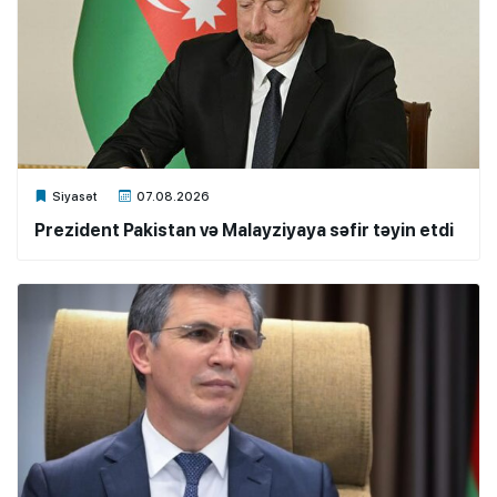
Xalq.Online
Siyasət
07.08.2026
Prezident Pakistan və Malayziyaya səfir təyin etdi