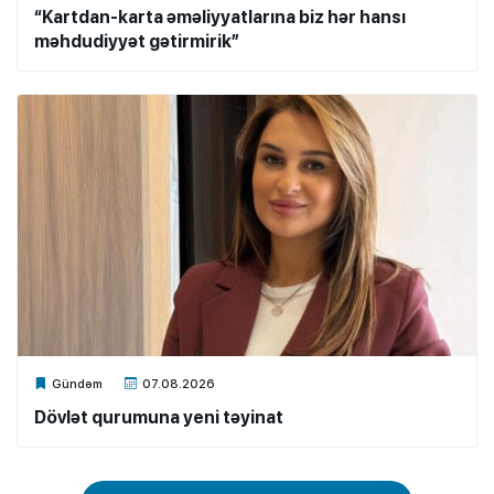
“Kartdan-karta əməliyyatlarına biz hər hansı
məhdudiyyət gətirmirik”
Xalq.Online
Gündəm
07.08.2026
Dövlət qurumuna yeni təyinat