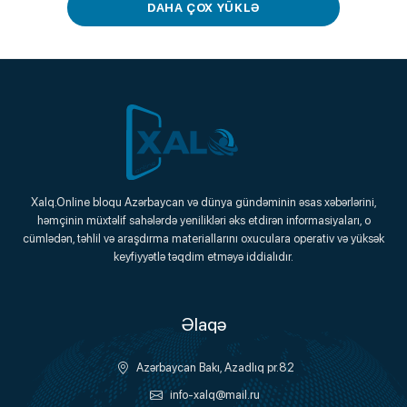
DAHA ÇOX YÜKLƏ
Xalq.Online
Xalq.Online bloqu Azərbaycan və dünya gündəminin əsas xəbərlərini,
həmçinin müxtəlif sahələrdə yenilikləri əks etdirən informasiyaları, o
Onlayn Platforma
cümlədən, təhlil və araşdırma materiallarını oxuculara operativ və yüksək
keyfiyyətlə təqdim etməyə iddialıdır.
Əlaqə
Azərbaycan Bakı, Azadlıq pr.82
info-xalq@mail.ru