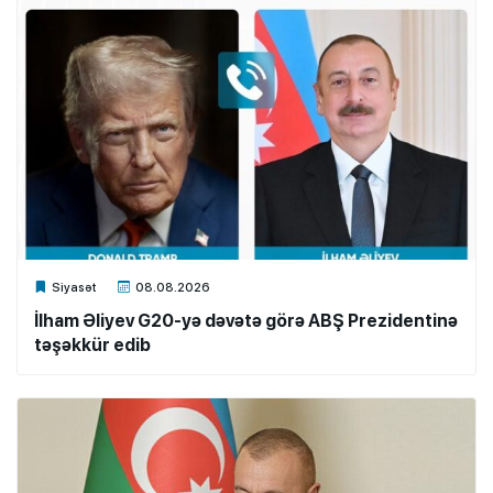
Xalq.Online
Siyasət
08.08.2026
İlham Əliyev G20-yə dəvətə görə ABŞ Prezidentinə
təşəkkür edib