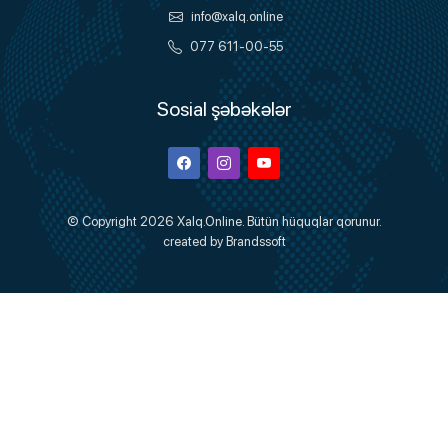
info@xalq.online
077 611-00-55
Sosial şəbəkələr
Facebook
Instagram
Youtube
© Copyright 2026
Xalq.Online
. Bütün hüquqlar qorunur.
created by
Brandssoft