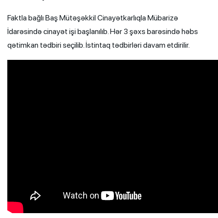
Faktla bağlı Baş Mütəşəkkil Cinayətkarlıqla Mübarizə
İdarəsində cinayət işi başlanılıb. Hər 3 şəxs barəsində həbs
qətimkan tədbiri seçilib. İstintaq tədbirləri davam etdirilir.