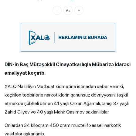
Xalq.Online
DİN-in Baş Mütəşəkkil Cinayətkarlıqla Mübarizə İdarəsi
əməliyyat keçirib.
XALQ Nazirliyin Mətbuat xidmətinə istinadən xəbər verir ki,
keçirilən tədbirlərlə narkotiklərin qanunsuz dövriyyəsini təşkil
etməkdə şübhəli bilinən 41 yaşlı Orxan Ağamalı, tanışı 37 yaşlı
Zahid Əliyev və 40 yaşlı Mahir Qasımov saxlanılıblar.
Onlardan 34 kiloqram 450 qram müxtəlif xassəli narkotik
vasitələr aşkarlanıb.