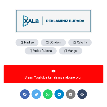
Hadise
Gündəm
Xalq Tv
Video Rubrika
Manşet
Bizim YouTube kanalımıza abunə olun