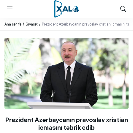
XALQ.ONLINE
ONLAYN PLATFORMA
Ana səhifə
Siyasət
Prezident Azərbaycanın pravoslav xristian icmasını təbr
Prezident Azərbaycanın pravoslav xristian
icmasını təbrik edib