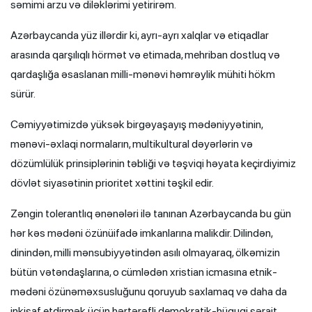
səmimi arzu və diləklərimi yetirirəm.
Azərbaycanda yüz illərdir ki, ayrı-ayrı xalqlar və etiqadlar
arasında qarşılıqlı hörmət və etimada, mehriban dostluq və
qardaşlığa əsaslanan milli-mənəvi həmrəylik mühiti hökm
sürür.
Cəmiyyətimizdə yüksək birgəyaşayış mədəniyyətinin,
mənəvi-əxlaqi normaların, multikultural dəyərlərin və
dözümlülük prinsiplərinin təbliği və təşviqi həyata keçirdiyimiz
dövlət siyasətinin prioritet xəttini təşkil edir.
Zəngin tolerantlıq ənənələri ilə tanınan Azərbaycanda bu gün
hər kəs mədəni özünüifadə imkanlarına malikdir. Dilindən,
dinindən, milli mənsubiyyətindən asılı olmayaraq, ölkəmizin
bütün vətəndaşlarına, o cümlədən xristian icmasına etnik-
mədəni özünəməxsusluğunu qoruyub saxlamaq və daha da
inkişaf etdirmək üçün hərtərəfli demokratik-hüquqi şərait