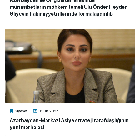
Azərbaycan ilə Qırğızıstan arasında
münasibətlərin möhkəm təməli Ulu Öndər Heydər
Əliyevin hakimiyyəti illərində formalaşdırılıb
Xalq.Online
Siyasət
01.08.2026
Azərbaycan-Mərkəzi Asiya strateji tərəfdaşlığının
yeni mərhələsi