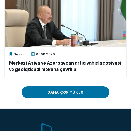
Xalq.Online
Siyasət
01.08.2026
Mərkəzi Asiya və Azərbaycan artıq vahid geosiyasi
və geoiqtisadi məkana çevrilib
DAHA ÇOX YÜKLƏ