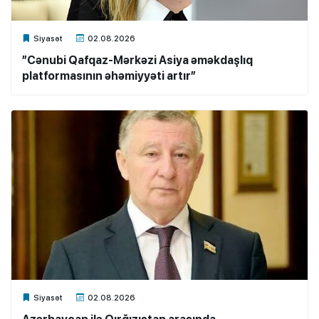
Xalq.Online
Siyasət
02.08.2026
”Cənubi Qafqaz-Mərkəzi Asiya əməkdaşlıq
platformasının əhəmiyyəti artır”
Xalq.Online
Siyasət
02.08.2026