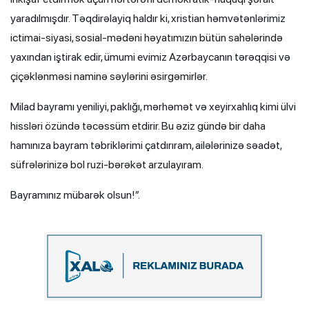
yaradılmışdır. Təqdirəlayiq haldır ki, xristian həmvətənlərimiz
ictimai-siyasi, sosial-mədəni həyatımızın bütün sahələrində
yaxından iştirak edir, ümumi evimiz Azərbaycanın tərəqqisi və
çiçəklənməsi naminə səylərini əsirgəmirlər.
Milad bayramı yeniliyi, paklığı, mərhəmət və xeyirxahlıq kimi ülvi
hissləri özündə təcəssüm etdirir. Bu əziz gündə bir daha
hamınıza bayram təbriklərimi çatdırıram, ailələrinizə səadət,
süfrələrinizə bol ruzi-bərəkət arzulayıram.
Bayramınız mübarək olsun!”.