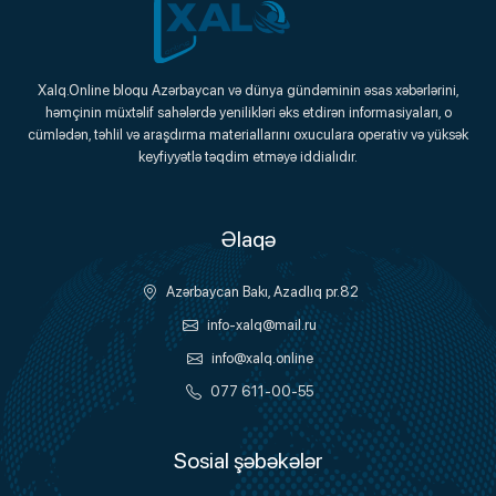
Xalq.Online
Xalq.Online bloqu Azərbaycan və dünya gündəminin əsas xəbərlərini,
həmçinin müxtəlif sahələrdə yenilikləri əks etdirən informasiyaları, o
Onlayn Platforma
cümlədən, təhlil və araşdırma materiallarını oxuculara operativ və yüksək
keyfiyyətlə təqdim etməyə iddialıdır.
Əlaqə
Azərbaycan Bakı, Azadlıq pr.82
info-xalq@mail.ru
info@xalq.online
077 611-00-55
Sosial şəbəkələr