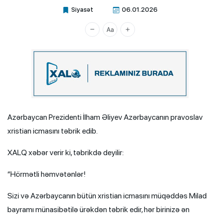
Siyasət
06.01.2026
Xalq.Online
Azərbaycan Prezidenti İlham Əliyev Azərbaycanın pravoslav
xristian icmasını təbrik edib.
XALQ xəbər verir ki, təbrikdə deyilir:
“Hörmətli həmvətənlər!
Sizi və Azərbaycanın bütün xristian icmasını müqəddəs Milad
bayramı münasibətilə ürəkdən təbrik edir, hər birinizə ən