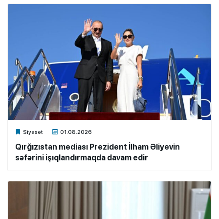
Xalq.Online
Siyasət
01.08.2026
Qırğızıstan mediası Prezident İlham Əliyevin
səfərini işıqlandırmaqda davam edir