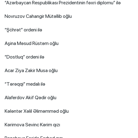
“Azərbaycan Respublikası Prezidentinin fəxri diplomu” ilə
Novruzov Cahangir Mütəllib oğlu
“Şöhrət” ordeni ilə
Aşina Məsud Rüstəm oğlu
“Dostluq” ordeni ilə
Acar Ziya Zakir Musa oğlu
“Tərəqqi” medalı ilə
Alaferdov Akif Qədir oğlu
Kələntər Xəlil Əliməmməd oğlu
Kərimova Sevinc Kərim qızı