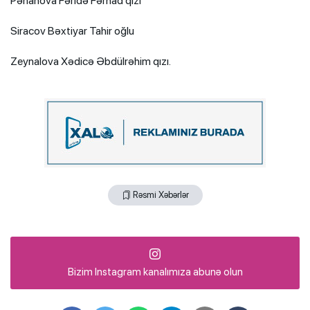
Pənahova Fəridə Fərhad qızı
Siracov Bəxtiyar Tahir oğlu
Zeynalova Xədicə Əbdülrəhim qızı.
Rəsmi Xəbərlər
Bizim Instagram kanalımıza abunə olun