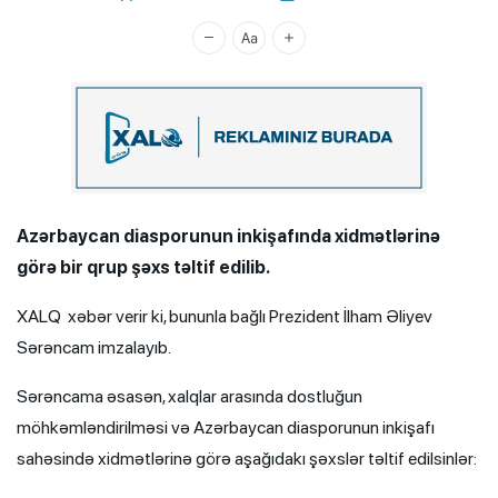
Xalq.Online
Azərbaycan diasporunun inkişafında xidmətlərinə
görə bir qrup şəxs təltif edilib.
XALQ xəbər verir ki, bununla bağlı Prezident İlham Əliyev
Sərəncam imzalayıb.
Sərəncama əsasən, xalqlar arasında dostluğun
möhkəmləndirilməsi və Azərbaycan diasporunun inkişafı
sahəsində xidmətlərinə görə aşağıdakı şəxslər təltif edilsinlər: