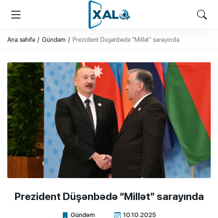
XALQ.ONLINE
ONLAYN PLATFORMA
Ana səhifə
Gündəm
Prezident Düşənbədə “Millət” sarayında
Prezident Düşənbədə “Millət” sarayında
Gündəm
10.10.2025