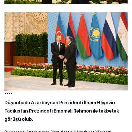
****
Düşənbədə Azərbaycan Prezidenti İlham Əliyevin
Tacikistan Prezidenti Emoməli Rəhmon ilə təkbətək
görüşü olub.