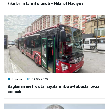
Fikirlərim təhrif olunub – Hikmət Hacıyev
Xalq.Online
Gündəm
04.08.2026
Bağlanan metro stansiyalarını bu avtobuslar əvəz
edəcək