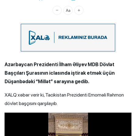
Xalq.Online
Azərbaycan Prezidenti İlham Əliyev MDB Dövlət
Başçıları Şurasının iclasında iştirak etmək üçün
Düşənbədəki “Millət” sarayına gedib.
XALQ xəbər verir ki, Tacikistan Prezidenti Emoməli Rəhmon
dövlət başçısını qarşılayıb.
Video
Player