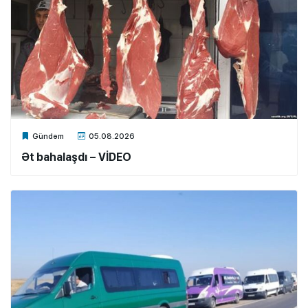
Xalq.Online
Gündəm
05.08.2026
Ət bahalaşdı – VİDEO