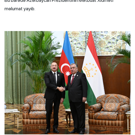
Bu barədə Azərbaycan Prezidentinin Mətbuat Xidməti
məlumat yayıb.