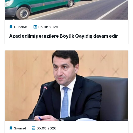
Xalq.Online
Gündəm
05.08.2026
Azad edilmiş ərazilərə Böyük Qayıdış davam edir
Xalq.Online
Siyasət
05.08.2026