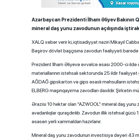
Azərbaycan Prezidenti İlham Əliyev Bakının
mineral daş yunu zavodunun açılışında iştirak
XALQ xəbər verir ki, iqtisadiyyat naziri Mikayıl Cab
Bəşirov dövlət başçısına zavodun fəaliyyəti barədə
Prezident İlham Əliyevə əvvəlcə əsası 2000-ci ildə 
materiallarının istehsalı sektorunda 25 ildir fəaliyyə
AĞDAĞ gipskarton və gips əsaslı məhsulların istehs
ELBERG maşınqayırma zavodları daxildir. Şirkətin mü
Ərazisi 10 hektar olan “AZWOOL” mineral daş yunu 
avadanlıqlar quraşdırılıb. Zavodun illik istehsal gü
əsasən yerli xammaldan hazırlanır.
Mineral daş yunu zavodunun investisiya dəyəri 43 mil