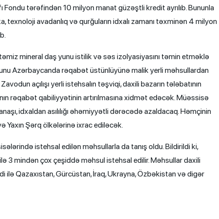
fı Fondu tərəfindən 10 milyon manat güzəştli kredit ayrılıb. Bununla
ka, texnoloji avadanlıq və qurğuların idxalı zamanı təxminən 4 milyon
b.
təmiz mineral daş yunu istilik və səs izolyasiyasını təmin etməklə
 yunu Azərbaycanda rəqabət üstünlüyünə malik yerli məhsullardan
Zavodun açılışı yerli istehsalın təşviqi, daxili bazarın tələbatının
ın rəqabət qabiliyyətinin artırılmasına xidmət edəcək. Müəssisə
naşı, idxaldan asılılığı əhəmiyyətli dərəcədə azaldacaq. Həmçinin
 Yaxın Şərq ölkələrinə ixrac ediləcək.
lərində istehsal edilən məhsullarla da tanış oldu. Bildirildi ki,
lə 3 mindən çox çeşiddə məhsul istehsal edilir. Məhsullar daxili
i ilə Qazaxıstan, Gürcüstan, İraq, Ukrayna, Özbəkistan və digər