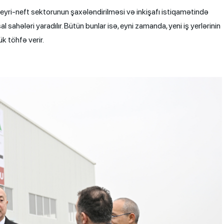
 qeyri-neft sektorunun şaxələndirilməsi və inkişafı istiqamətində
 sahələri yaradılır. Bütün bunlar isə, eyni zamanda, yeni iş yerlərinin
k töhfə verir.