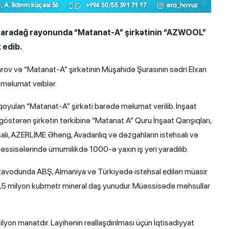
 Qaradağ rayonunda “Matanat-A” şirkətinin “AZWOOL”
 edib.
barov və “Matanat-A” şirkətinin Müşahidə Şurasının sədri Elxan
 məlumat veiblər.
qoyulan “Matanat-A” şirkəti barədə məlumat verilib. İnşaat
t göstərən şirkətin tərkibinə “Matanat A” Quru İnşaat Qarışıqları,
alı, AZERLİME Əhəng, Avadanlıq və dəzgahların istehsalı və
əssisələrində ümumilikdə 1000-ə yaxın iş yeri yaradılıb.
zavodunda ABŞ, Almaniya və Türkiyədə istehsal edilən müasir
cü 1,5 milyon kubmetr mineral daş yunudur. Müəssisədə məhsullar
yon manatdır. Layihənin reallaşdırılması üçün İqtisadiyyat