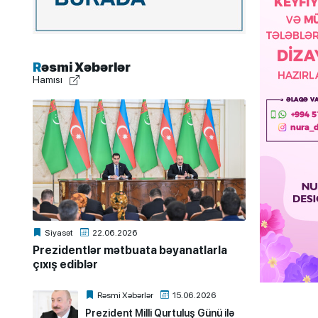
Rəsmi Xəbərlər
Hamısı
Siyasət
22.06.2026
Prezidentlər mətbuata bəyanatlarla
çıxış ediblər
Rəsmi Xəbərlər
15.06.2026
Prezident Milli Qurtuluş Günü ilə