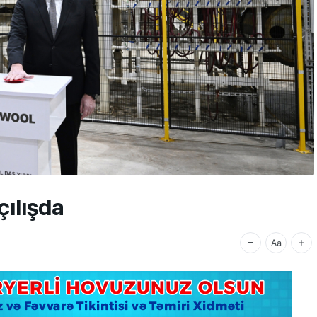
çılışda