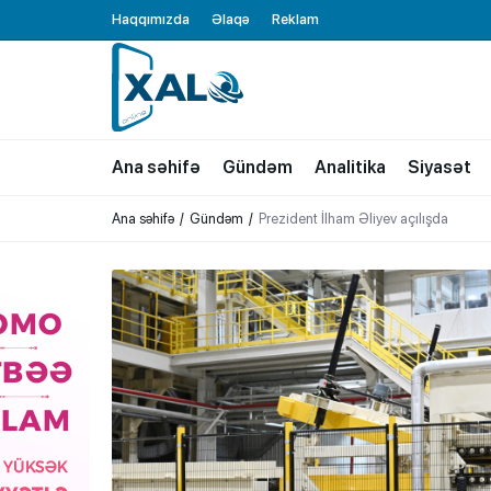
Haqqımızda
Əlaqə
Reklam
XALQ.ONLINE
ONLAYN PLATFORMA
Ana səhifə
Gündəm
Analitika
Siyasət
Ana səhifə
Gündəm
Prezident İlham Əliyev açılışda