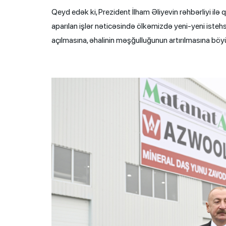
Qeyd edək ki, Prezident İlham Əliyevin rəhbərliyi ilə
aparılan işlər nəticəsində ölkəmizdə yeni-yeni istehsal
açılmasına, əhalinin məşğulluğunun artırılmasına böyü