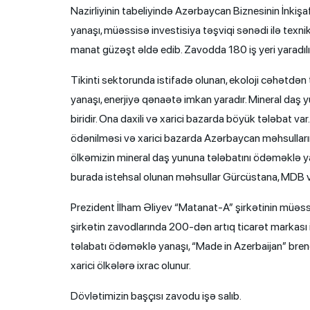
Nazirliyinin tabeliyində Azərbaycan Biznesinin İnkişa
yanaşı, müəssisə investisiya təşviqi sənədi ilə texni
manat güzəşt əldə edib. Zavodda 180 iş yeri yaradılı
Tikinti sektorunda istifadə olunan, ekoloji cəhətdən 
yanaşı, enerjiyə qənaətə imkan yaradır. Mineral daş
biridir. Ona daxili və xarici bazarda böyük tələbat var. 
ödənilməsi və xarici bazarda Azərbaycan məhsulların
ölkəmizin mineral daş yununa tələbatını ödəməklə ya
burada istehsal olunan məhsullar Gürcüstana, MDB və
Prezident İlham Əliyev “Matanat-A” şirkətinin müəssisə
şirkətin zavodlarında 200-dən artıq ticarət markası i
təlabatı ödəməklə yanaşı, “Made in Azerbaijan” brend
xarici ölkələrə ixrac olunur.
Dövlətimizin başçısı zavodu işə salıb.