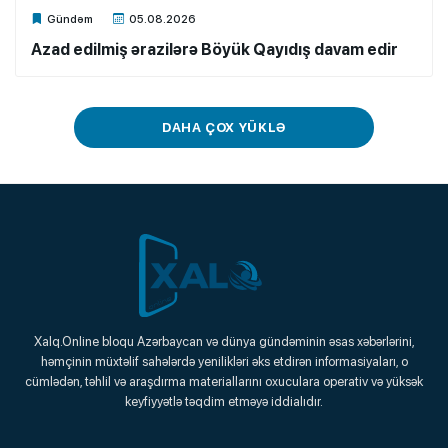
Xalq.Online
Gündəm
05.08.2026
Azad edilmiş ərazilərə Böyük Qayıdış davam edir
DAHA ÇOX YÜKLƏ
Xalq.Online
Xalq.Online bloqu Azərbaycan və dünya gündəminin əsas xəbərlərini,
həmçinin müxtəlif sahələrdə yenilikləri əks etdirən informasiyaları, o
Onlayn Platforma
cümlədən, təhlil və araşdırma materiallarını oxuculara operativ və yüksək
keyfiyyətlə təqdim etməyə iddialıdır.