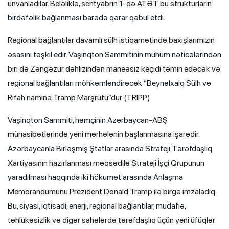
ünvanladılar. Beləliklə, sentyabrın 1-də ATƏT bu strukturların
birdəfəlik bağlanması barədə qərar qəbul etdi.
Regional bağlantılar davamlı sülh istiqamətində baxışlarımızın
əsasını təşkil edir. Vaşinqton Sammitinin mühüm nəticələrindən
biri də Zəngəzur dəhlizindən maneəsiz keçidi təmin edəcək və
regional bağlantıları möhkəmləndirəcək “Beynəlxalq Sülh və
Rifah naminə Tramp Marşrutu”dur (TRIPP).
Vaşinqton Sammiti, həmçinin Azərbaycan-ABŞ
münasibətlərində yeni mərhələnin başlanmasına işarədir.
Azərbaycanla Birləşmiş Ştatlar arasında Strateji Tərəfdaşlıq
Xartiyasının hazırlanması məqsədilə Strateji İşçi Qrupunun
yaradılması haqqında iki hökumət arasında Anlaşma
Memorandumunu Prezident Donald Tramp ilə birgə imzaladıq.
Bu, siyasi, iqtisadi, enerji, regional bağlantılar, müdafiə,
təhlükəsizlik və digər sahələrdə tərəfdaşlıq üçün yeni üfüqlər