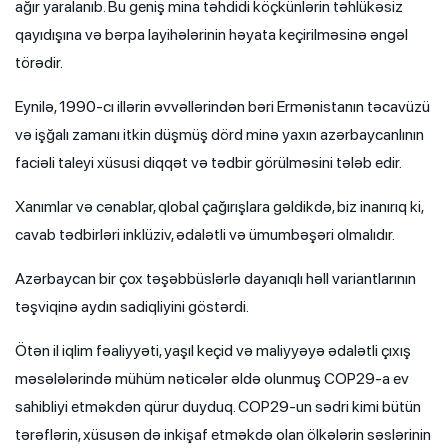
ağır yaralanıb. Bu geniş mina təhdidi köçkünlərin təhlükəsiz
qayıdışına və bərpa layihələrinin həyata keçirilməsinə əngəl
törədir.
Eynilə, 1990-cı illərin əvvəllərindən bəri Ermənistanın təcavüzü
və işğalı zamanı itkin düşmüş dörd minə yaxın azərbaycanlının
faciəli taleyi xüsusi diqqət və tədbir görülməsini tələb edir.
Xanımlar və cənablar, qlobal çağırışlara gəldikdə, biz inanırıq ki,
cavab tədbirləri inklüziv, ədalətli və ümumbəşəri olmalıdır.
Azərbaycan bir çox təşəbbüslərlə dayanıqlı həll variantlarının
təşviqinə aydın sadiqliyini göstərdi.
Ötən il iqlim fəaliyyəti, yaşıl keçid və maliyyəyə ədalətli çıxış
məsələlərində mühüm nəticələr əldə olunmuş COP29-a ev
sahibliyi etməkdən qürur duyduq. COP29-un sədri kimi bütün
tərəflərin, xüsusən də inkişaf etməkdə olan ölkələrin səslərinin