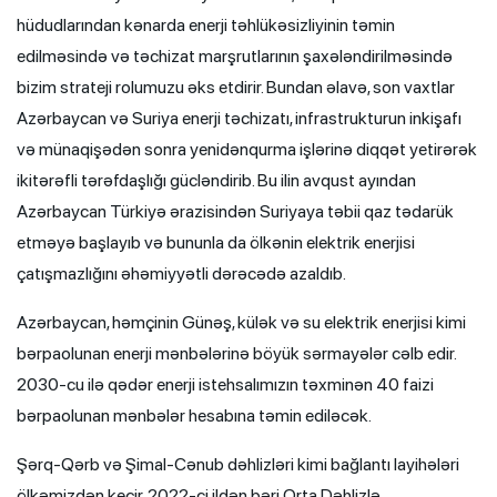
hüdudlarından kənarda enerji təhlükəsizliyinin təmin
edilməsində və təchizat marşrutlarının şaxələndirilməsində
bizim strateji rolumuzu əks etdirir. Bundan əlavə, son vaxtlar
Azərbaycan və Suriya enerji təchizatı, infrastrukturun inkişafı
və münaqişədən sonra yenidənqurma işlərinə diqqət yetirərək
ikitərəfli tərəfdaşlığı gücləndirib. Bu ilin avqust ayından
Azərbaycan Türkiyə ərazisindən Suriyaya təbii qaz tədarük
etməyə başlayıb və bununla da ölkənin elektrik enerjisi
çatışmazlığını əhəmiyyətli dərəcədə azaldıb.
Azərbaycan, həmçinin Günəş, külək və su elektrik enerjisi kimi
bərpaolunan enerji mənbələrinə böyük sərmayələr cəlb edir.
2030-cu ilə qədər enerji istehsalımızın təxminən 40 faizi
bərpaolunan mənbələr hesabına təmin ediləcək.
Şərq-Qərb və Şimal-Cənub dəhlizləri kimi bağlantı layihələri
ölkəmizdən keçir. 2022-ci ildən bəri Orta Dəhlizlə