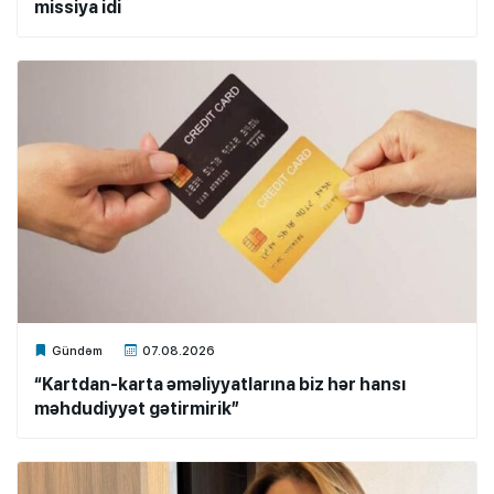
missiya idi
Xalq.Online
Gündəm
07.08.2026
“Kartdan-karta əməliyyatlarına biz hər hansı
məhdudiyyət gətirmirik”