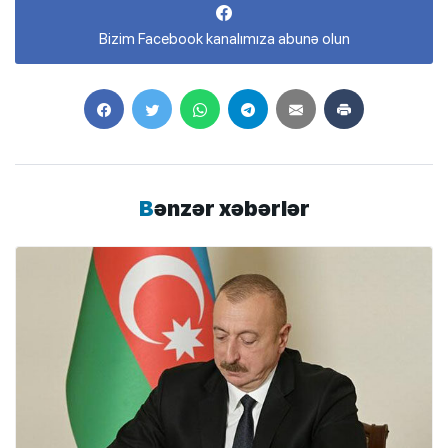
Bizim Facebook kanalımıza abunə olun
Bənzər xəbərlər