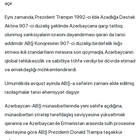
açır.
Eyni zamanda, Prezident Trampın 1992-ci ildə Azadlığa Dəstək
Aktına 907-ci düzəliş şəklində Azərbaycana qarşı tətbiq
olunmuş sanksiyaların icrasını dayandırması qərarı da tarixi
addımdır. ABŞ Konqresinin 907-ci düzəlişi birdəfəlik ləğv
etməsi ikili standartların mirasına son qoymaqla, Azərbaycanın
qlobal təhlükəsizlik və sabitliyə töhfə verdiyi bir dövrdə etimad
və əməkdaşlığı möhkəmləndirərdi.
Ümumilikdə avqust ayında ABŞ-a səfərim zamanı əldə edilmiş
razılaşmalar tarixi əhəmiyyət daşıyır.
Azərbaycan-ABŞ münasibətlərində yeni səhifə açdığına,
münasibətləri strateji tərəfdaşlıq səviyyəsinə yüksəltmək
qərarına və Azərbaycan ilə Ermənistan arasında sülh prosesinə
dəstəyinə görə ABŞ Prezidenti Donald Trampa təşəkkür