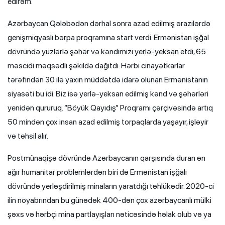
edirəm.
Azərbaycan Qələbədən dərhal sonra azad edilmiş ərazilərdə
genişmiqyaslı bərpa proqramına start verdi. Ermənistan işğal
dövründə yüzlərlə şəhər və kəndimizi yerlə-yeksan etdi, 65
məscidi məqsədli şəkildə dağıtdı. Hərbi cinayətkarlar
tərəfindən 30 ilə yaxın müddətdə idarə olunan Ermənistanın
siyasəti bu idi. Biz isə yerlə-yeksan edilmiş kənd və şəhərləri
yenidən qururuq. “Böyük Qayıdış” Proqramı çərçivəsində artıq
50 mindən çox insan azad edilmiş torpaqlarda yaşayır, işləyir
və təhsil alır.
Postmünaqişə dövründə Azərbaycanın qarşısında duran ən
ağır humanitar problemlərdən biri də Ermənistan işğalı
dövründə yerləşdirilmiş minaların yaratdığı təhlükədir. 2020-ci
ilin noyabrından bu günədək 400-dən çox azərbaycanlı mülki
şəxs və hərbçi mina partlayışları nəticəsində həlak olub və ya