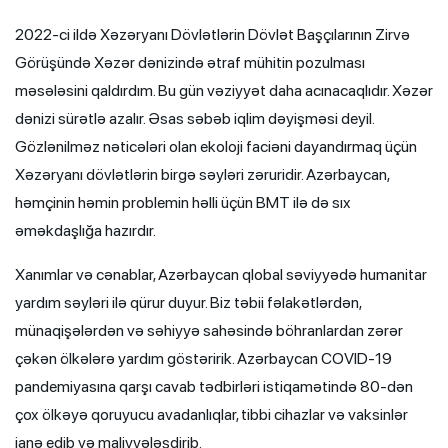
2022-ci ildə Xəzəryanı Dövlətlərin Dövlət Başçılarının Zirvə
Görüşündə Xəzər dənizində ətraf mühitin pozulması
məsələsini qaldırdım. Bu gün vəziyyət daha acınacaqlıdır. Xəzər
dənizi sürətlə azalır. Əsas səbəb iqlim dəyişməsi deyil.
Gözlənilməz nəticələri olan ekoloji faciəni dayandırmaq üçün
Xəzəryanı dövlətlərin birgə səyləri zəruridir. Azərbaycan,
həmçinin həmin problemin həlli üçün BMT ilə də sıx
əməkdaşlığa hazırdır.
Xanımlar və cənablar, Azərbaycan qlobal səviyyədə humanitar
yardım səyləri ilə qürur duyur. Biz təbii fəlakətlərdən,
münaqişələrdən və səhiyyə sahəsində böhranlardan zərər
çəkən ölkələrə yardım göstəririk. Azərbaycan COVID-19
pandemiyasına qarşı cavab tədbirləri istiqamətində 80-dən
çox ölkəyə qoruyucu avadanlıqlar, tibbi cihazlar və vaksinlər
ianə edib və maliyyələşdirib.