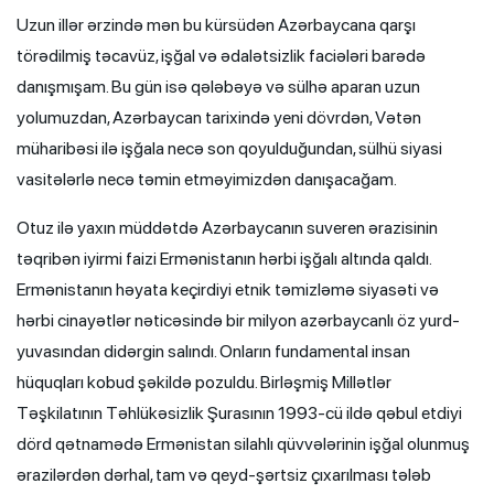
Uzun illər ərzində mən bu kürsüdən Azərbaycana qarşı
törədilmiş təcavüz, işğal və ədalətsizlik faciələri barədə
danışmışam. Bu gün isə qələbəyə və sülhə aparan uzun
yolumuzdan, Azərbaycan tarixində yeni dövrdən, Vətən
müharibəsi ilə işğala necə son qoyulduğundan, sülhü siyasi
vasitələrlə necə təmin etməyimizdən danışacağam.
Otuz ilə yaxın müddətdə Azərbaycanın suveren ərazisinin
təqribən iyirmi faizi Ermənistanın hərbi işğalı altında qaldı.
Ermənistanın həyata keçirdiyi etnik təmizləmə siyasəti və
hərbi cinayətlər nəticəsində bir milyon azərbaycanlı öz yurd-
yuvasından didərgin salındı. Onların fundamental insan
hüquqları kobud şəkildə pozuldu. Birləşmiş Millətlər
Təşkilatının Təhlükəsizlik Şurasının 1993-cü ildə qəbul etdiyi
dörd qətnamədə Ermənistan silahlı qüvvələrinin işğal olunmuş
ərazilərdən dərhal, tam və qeyd-şərtsiz çıxarılması tələb