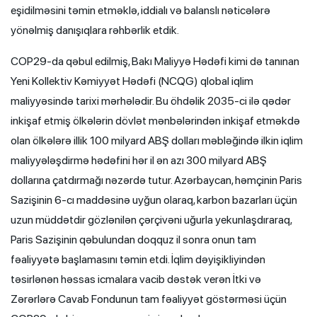
eşidilməsini təmin etməklə, iddialı və balanslı nəticələrə
yönəlmiş danışıqlara rəhbərlik etdik.
COP29-da qəbul edilmiş, Bakı Maliyyə Hədəfi kimi də tanınan
Yeni Kollektiv Kəmiyyət Hədəfi (NCQG) qlobal iqlim
maliyyəsində tarixi mərhələdir. Bu öhdəlik 2035-ci ilə qədər
inkişaf etmiş ölkələrin dövlət mənbələrindən inkişaf etməkdə
olan ölkələrə illik 100 milyard ABŞ dolları məbləğində ilkin iqlim
maliyyələşdirmə hədəfini hər il ən azı 300 milyard ABŞ
dollarına çatdırmağı nəzərdə tutur. Azərbaycan, həmçinin Paris
Sazişinin 6-cı maddəsinə uyğun olaraq, karbon bazarları üçün
uzun müddətdir gözlənilən çərçivəni uğurla yekunlaşdıraraq,
Paris Sazişinin qəbulundan doqquz il sonra onun tam
fəaliyyətə başlamasını təmin etdi. İqlim dəyişikliyindən
təsirlənən həssas icmalara vacib dəstək verən İtki və
Zərərlərə Cavab Fondunun tam fəaliyyət göstərməsi üçün