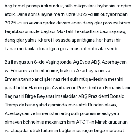
beş təməl prinsip irəli sürdük, sülh müqaviləsi layihəsini təqdim
etdik. Daha sonra layihə mətni üzrə 2022-ci ilin oktyabrından
2025-ci ilin yayına qədər davam edən danışıqlar prosesi bizim
təşəbbüsümüzlə başladı. Müxtəlif təxribatlara baxmayaraq,
danışıqlar yalnız ikitərəfli əsasda aparıldığına, hər hansı bir
kənar müdaxilə olmadığına görə müsbət nəticələr verdi.
Bu il avqustun 8-də Vaşinqtonda, Ağ Evdə ABŞ, Azərbaycan
və Ermənistan liderlərinin iştirakı ilə Azərbaycanın və
Ermənistanın xarici işlər nazirləri sülh müqaviləsinin mətnini
parafladılar. Həmin gün Azərbaycan Prezidenti və Ermənistanın
Baş naziri Birgə Bəyanat imzaladılar. ABŞ Prezidenti Donald
Tramp da buna şahid qismində imza atdı. Bundan əlavə,
Azərbaycan və Ermənistan artıq sülh prosesinə aidiyyəti
olmayan köhnəlmiş mexanizm kimi ATƏT-in Minsk qrupunun
və əlaqədar strukturlarının bağlanması üçün birgə müraciət