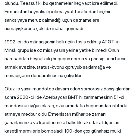
olundu. Təəssüf ki, bu qətnamələr heç vaxt icra edilmədi.
Ermənistan beynəlxalq ictimaiyyət tərəfindən heç bir
sanksiyaya məruz qalmadığı üçün qətnamələrə
nümayişkaranə şəkildə məhəl qoymadı.
1992-ci ildə münaqişənin həlli üçün təsis edilmiş ATƏT-in
Minsk qrupu isə öz missiyasını yerinə yetirə bilmədi. Onun
həmsədrləri beynəlxalq hüququn norma və prinsiplərini təmin
etmək əvəzinə, status-kvonu qoruyub saxlamağa və
münaqişənin dondurulmasına çalışdılar.
Otuz ilə yaxın müddətdə davam edən səmərəsiz danışıqlardan
sonra 2020-ci ildə Azərbaycan BMT Nizamnaməsinin 51-ci
maddəsinə uyğun olaraq, özünümüdafiə hüququndan istifadə
etməyə məcbur oldu. Ermənistan müharibə zamanı
şəhərlərimizə və kəndlərimizə ballistik raketlər atdı, onları
kasetli mərmilərlə bombaladı, 100-dən çox günahsız mülki