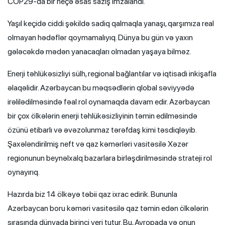
COP29-da bir neçə əsas saziş imzalandı.
Yaşıl keçidə ciddi şəkildə sadiq qalmaqla yanaşı, qarşımıza real
olmayan hədəflər qoymamalıyıq. Dünya bu gün və yaxın
gələcəkdə mədən yanacaqları olmadan yaşaya bilməz.
Enerji təhlükəsizliyi sülh, regional bağlantılar və iqtisadi inkişafla
əlaqəlidir. Azərbaycan bu məqsədlərin qlobal səviyyədə
irəlilədilməsində fəal rol oynamaqda davam edir. Azərbaycan
bir çox ölkələrin enerji təhlükəsizliyinin təmin edilməsində
özünü etibarlı və əvəzolunmaz tərəfdaş kimi təsdiqləyib.
Şaxələndirilmiş neft və qaz kəmərləri vasitəsilə Xəzər
regionunun beynəlxalq bazarlara birləşdirilməsində strateji rol
oynayırıq.
Hazırda biz 14 ölkəyə təbii qaz ixrac edirik. Bununla
Azərbaycan boru kəməri vasitəsilə qaz təmin edən ölkələrin
sırasında dünyada birinci yeri tutur. Bu, Avropada və onun