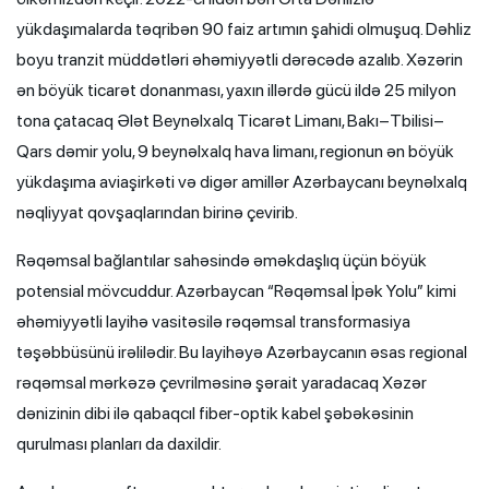
yükdaşımalarda təqribən 90 faiz artımın şahidi olmuşuq. Dəhliz
boyu tranzit müddətləri əhəmiyyətli dərəcədə azalıb. Xəzərin
ən böyük ticarət donanması, yaxın illərdə gücü ildə 25 milyon
tona çatacaq Ələt Beynəlxalq Ticarət Limanı, Bakı–Tbilisi–
Qars dəmir yolu, 9 beynəlxalq hava limanı, regionun ən böyük
yükdaşıma aviaşirkəti və digər amillər Azərbaycanı beynəlxalq
nəqliyyat qovşaqlarından birinə çevirib.
Rəqəmsal bağlantılar sahəsində əməkdaşlıq üçün böyük
potensial mövcuddur. Azərbaycan “Rəqəmsal İpək Yolu” kimi
əhəmiyyətli layihə vasitəsilə rəqəmsal transformasiya
təşəbbüsünü irəlilədir. Bu layihəyə Azərbaycanın əsas regional
rəqəmsal mərkəzə çevrilməsinə şərait yaradacaq Xəzər
dənizinin dibi ilə qabaqcıl fiber-optik kabel şəbəkəsinin
qurulması planları da daxildir.