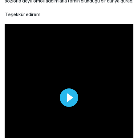
sözlərlə deyil, əməli addımlarla təmin olunduğu bir dünya quraq.
Təşəkkür edirəm.