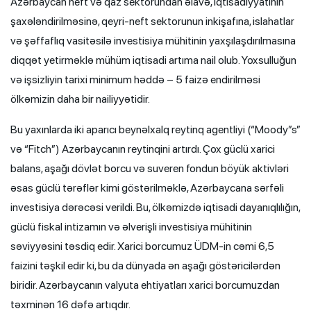
Azərbaycan neft və qaz sektorundan əlavə, iqtisadiyyatının
şaxələndirilməsinə, qeyri-neft sektorunun inkişafına, islahatlar
və şəffaflıq vasitəsilə investisiya mühitinin yaxşılaşdırılmasına
diqqət yetirməklə mühüm iqtisadi artıma nail olub. Yoxsulluğun
və işsizliyin tarixi minimum həddə – 5 faizə endirilməsi
ölkəmizin daha bir nailiyyətidir.
Bu yaxınlarda iki aparıcı beynəlxalq reytinq agentliyi (“Moody”s”
və “Fitch”) Azərbaycanın reytinqini artırdı. Çox güclü xarici
balans, aşağı dövlət borcu və suveren fondun böyük aktivləri
əsas güclü tərəflər kimi göstərilməklə, Azərbaycana sərfəli
investisiya dərəcəsi verildi. Bu, ölkəmizdə iqtisadi dayanıqlılığın,
güclü fiskal intizamın və əlverişli investisiya mühitinin
səviyyəsini təsdiq edir. Xarici borcumuz ÜDM-in cəmi 6,5
faizini təşkil edir ki, bu da dünyada ən aşağı göstəricilərdən
biridir. Azərbaycanın valyuta ehtiyatları xarici borcumuzdan
təxminən 16 dəfə artıqdır.