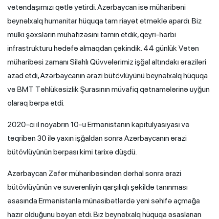
vətəndaşımızı qətlə yetirdi. Azərbaycan isə müharibəni
beynəlxalq humanitar hüquqa tam riayət etməklə apardı. Biz
mülki şəxslərin mühafizəsini təmin etdik, qeyri-hərbi
infrastrukturu hədəfə almaqdan çəkindik. 44 günlük Vətən
müharibəsi zamanı Silahlı Qüvvələrimiz işğal altındakı əraziləri
azad etdi, Azərbaycanın ərazi bütövlüyünü beynəlxalq hüquqa
və BMT Təhlükəsizlik Şurasının müvafiq qətnamələrinə uyğun
olaraq bərpa etdi.
2020-ci il noyabrın 10-u Ermənistanın kapitulyasiyası və
təqribən 30 ilə yaxın işğaldan sonra Azərbaycanın ərazi
bütövlüyünün bərpası kimi tarixə düşdü.
Azərbaycan Zəfər müharibəsindən dərhal sonra ərazi
bütövlüyünün və suverenliyin qarşılıqlı şəkildə tanınması
əsasında Ermənistanla münasibətlərdə yeni səhifə açmağa
hazır olduğunu bəyan etdi. Biz beynəlxalq hüquqa əsaslanan