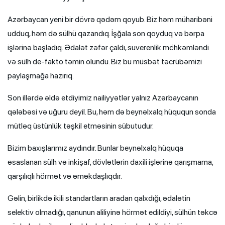
Azərbaycan yeni bir dövrə qədəm qoyub. Biz həm müharibəni
udduq, həm də sülhü qazandıq. İşğala son qoyduq və bərpa
işlərinə başladıq. Ədalət zəfər çaldı, suverenlik möhkəmləndi
və sülh de-fakto təmin olundu. Biz bu müsbət təcrübəmizi
paylaşmağa hazırıq.
Son illərdə əldə etdiyimiz nailiyyətlər yalnız Azərbaycanın
qələbəsi və uğuru deyil. Bu, həm də beynəlxalq hüququn sonda
mütləq üstünlük təşkil etməsinin sübutudur.
Bizim baxışlarımız aydındır. Bunlar beynəlxalq hüquqa
əsaslanan sülh və inkişaf, dövlətlərin daxili işlərinə qarışmama,
qarşılıqlı hörmət və əməkdaşlıqdır.
Gəlin, birlikdə ikili standartların aradan qalxdığı, ədalətin
selektiv olmadığı, qanunun aliliyinə hörmət edildiyi, sülhün təkcə