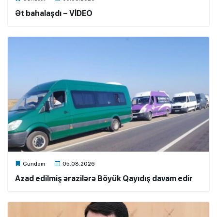
Ət bahalaşdı – VİDEO
Xalq.Online
Gündəm
05.08.2026
Azad edilmiş ərazilərə Böyük Qayıdış davam edir