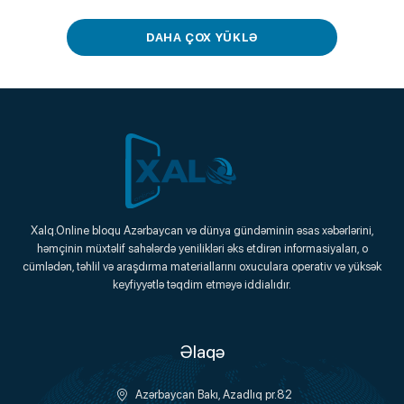
DAHA ÇOX YÜKLƏ
Xalq.Online
Xalq.Online bloqu Azərbaycan və dünya gündəminin əsas xəbərlərini,
həmçinin müxtəlif sahələrdə yenilikləri əks etdirən informasiyaları, o
Onlayn Platforma
cümlədən, təhlil və araşdırma materiallarını oxuculara operativ və yüksək
keyfiyyətlə təqdim etməyə iddialıdır.
Əlaqə
Azərbaycan Bakı, Azadlıq pr.82