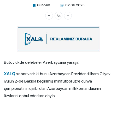
Gündəm
02.06.2025
Xalq.Online
Bütövlükdə qələbələr Azərbaycana yaraşır.
XALQ
xəbər verir ki, bunu Azərbaycan Prezidenti İlham Əliyev
iyulun 2-də Bakıda keçirilmiş minifutbol üzrə dünya
çempionatının qalibi olan Azərbaycan milli komandasının
üzvlərini qəbul edərkən deyib.