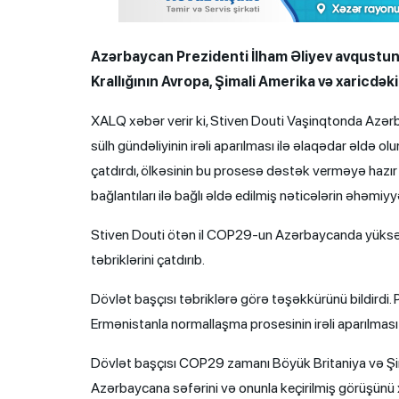
Azərbaycan Prezidenti İlham Əliyev avqustun 
Krallığının Avropa, Şimali Amerika və xaricdəki
XALQ xəbər verir ki, Stiven Douti Vaşinqtonda Azə
sülh gündəliyinin irəli aparılması ilə əlaqədar əldə o
çatdırdı, ölkəsinin bu prosesə dəstək verməyə hazır
bağlantıları ilə bağlı əldə edilmiş nəticələrin əhəmiy
Stiven Douti ötən il COP29-un Azərbaycanda yüksək
təbriklərini çatdırıb.
Dövlət başçısı təbriklərə görə təşəkkürünü bildirdi.
Ermənistanla normallaşma prosesinin irəli aparılmas
Dövlət başçısı COP29 zamanı Böyük Britaniya və Şimali
Azərbaycana səfərini və onunla keçirilmiş görüşünü x