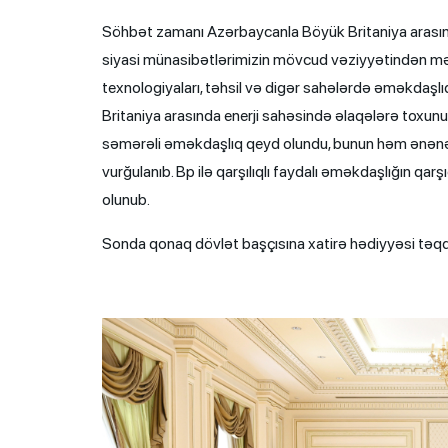
Söhbət zamanı Azərbaycanla Böyük Britaniya arasında 
siyasi münasibətlərimizin mövcud vəziyyətindən məm
texnologiyaları, təhsil və digər sahələrdə əməkdaşlı
Britaniya arasında enerji sahəsində əlaqələrə toxun
səmərəli əməkdaşlıq qeyd olundu, bunun həm ənənəvi
vurğulanıb. Bp ilə qarşılıqlı faydalı əməkdaşlığın qa
olunub.
Sonda qonaq dövlət başçısına xatirə hədiyyəsi təqd