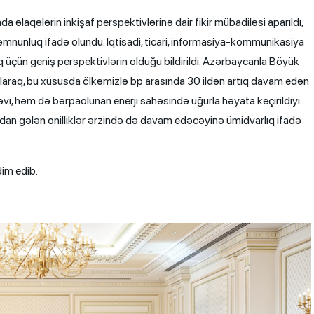
əlaqələrin inkişaf perspektivlərinə dair fikir mübadiləsi aparıldı,
nunluq ifadə olundu. İqtisadi, ticari, informasiya-kommunikasiya
q üçün geniş perspektivlərin olduğu bildirildi. Azərbaycanla Böyük
ularaq, bu xüsusda ölkəmizlə bp arasında 30 ildən artıq davam edən
, həm də bərpaolunan enerji sahəsində uğurla həyata keçirildiyi
rşıdan gələn onilliklər ərzində də davam edəcəyinə ümidvarlıq ifadə
im edib.