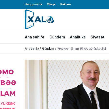
Haqqımızda
Əlaqə
Reklam
XALQ.ONLINE
ONLAYN PLATFORMA
Ana səhifə
Gündəm
Analitika
Siyasət
Ana səhifə
Gündəm
Prezident İlham Əliyev görüş keçirdi