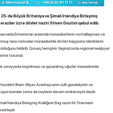
25-də Böyük Britaniya və Şimali İrlandiya Birləşmiş
 ərazilər üzrə dövlət naziri Stiven Doutini qəbul edib.
rbaycanla Ermənistan arasında münasibətlərin normallaşması və
lunmuş tarixi nəticələr münasibətilə dövlət başçısına təbriklərini
 olduğunu bildirib. Qonaq, həmçinin Vaşinqtonda regional nəqliyyat
yətinə toxunub.
 səviyyədə keçirilməsi və qazanılmış uğurlar münasibətilə
 Prezident İlham Əliyev Azərbaycanın sülh gündəliyinin və
ı üçün bundan sonra da səylərini davam etdirəcəyini deyib.
 İrlandiya Birləşmiş Krallığının Baş naziri Kir Starmerin
atırlayıb.