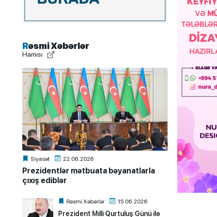
Rəsmi Xəbərlər
Hamısı
Siyasət
22.06.2026
Prezidentlər mətbuata bəyanatlarla
çıxış ediblər
Rəsmi Xəbərlər
15.06.2026
Prezident Milli Qurtuluş Günü ilə