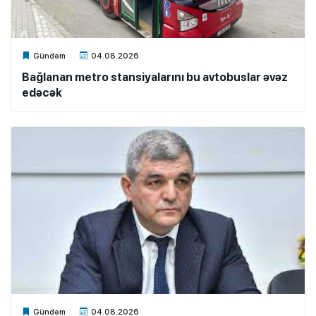
Xalq.Online
Gündəm
04.08.2026
Bağlanan metro stansiyalarını bu avtobuslar əvəz
edəcək
Xalq.Online
Gündəm
04.08.2026