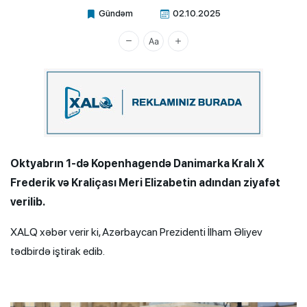
Gündəm
02.10.2025
Xalq.Online
Oktyabrın 1-də Kopenhagendə Danimarka Kralı X
Frederik və Kraliçası Meri Elizabetin adından ziyafət
verilib.
XALQ xəbər verir ki, Azərbaycan Prezidenti İlham Əliyev
tədbirdə iştirak edib.