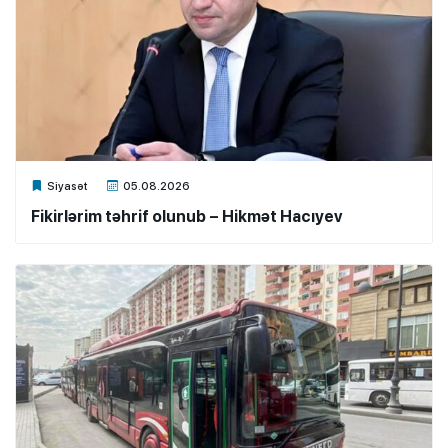
Xalq.Online
Siyasət
05.08.2026
Fikirlərim təhrif olunub – Hikmət Hacıyev