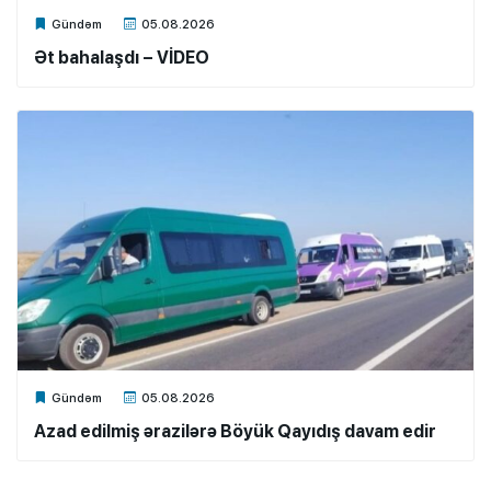
Xalq.Online
Gündəm
05.08.2026
Ət bahalaşdı – VİDEO
Xalq.Online
Gündəm
05.08.2026
Azad edilmiş ərazilərə Böyük Qayıdış davam edir