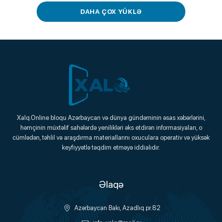
DAHA ÇOX YÜKLƏ
Xalq.Online
Xalq.Online bloqu Azərbaycan və dünya gündəminin əsas xəbərlərini,
həmçinin müxtəlif sahələrdə yenilikləri əks etdirən informasiyaları, o
Onlayn Platforma
cümlədən, təhlil və araşdırma materiallarını oxuculara operativ və yüksək
keyfiyyətlə təqdim etməyə iddialıdır.
Əlaqə
Azərbaycan Bakı, Azadlıq pr.82