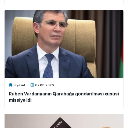
Xalq.Online
Siyasət
07.08.2026
Ruben Vardanyanın Qarabağa göndərilməsi xüsusi
missiya idi