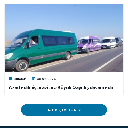
Xalq.Online
Gündəm
05.08.2026
Azad edilmiş ərazilərə Böyük Qayıdış davam edir
DAHA ÇOX YÜKLƏ