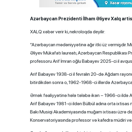
Azərbaycan Prezidenti İlham Əliyev Xalq artist
XALQ xəbər verir ki, nekroloqda deyilir:
“Azərbaycan mədəniyyətinə ağır itki üz vermişdir. M
Əliyev Mükafatı laureatı, Azərbaycan Respublikası P
professoru Arif İmran oğlu Babayev 2025-ci il avqus
Arif Babayev 1938-ci il fevralın 20-də Ağdam rayon
bitirdikdən sonra o, 1962-1968-ci illərdə Azərbaycan
Əmək fəaliyyətinə hələ tələbə ikən – 1966-cı ildə 
Arif Babayev 1981-ci ildən Bülbül adına orta ixtisas
Bakı Musiqi Akademiyasında muğam ixtisası üzrə də
Konservatoriyasında professor və kafedra müdiri vəz