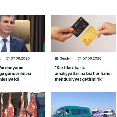
t
07.08.2026
Gündəm
07.08.2026
ne
Xalq.Online
Vardanyanın
“Kartdan-karta
a göndərilməsi
əməliyyatlarına biz hər hansı
issiya idi
məhdudiyyət gətirmirik”