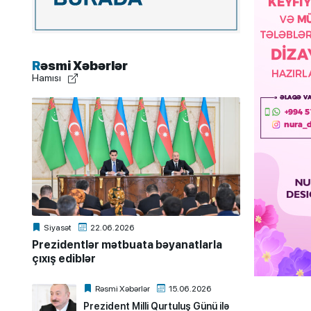
Rəsmi Xəbərlər
Hamısı
Siyasət
22.06.2026
Prezidentlər mətbuata bəyanatlarla
çıxış ediblər
Rəsmi Xəbərlər
15.06.2026
Prezident Milli Qurtuluş Günü ilə