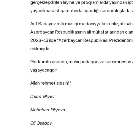
gerçəkləşdirilən layihə və proqramlarda yaxından işt
yaşadılması istiqamətində apardığı səmərəli işlərlə v
Arif Babayev milli musiqi mədəniyyətinin inkişafı s
Azərbaycan Respublikasının ali mükafatlarından olan “
2023-cü ildə “Azərbaycan Respublikası Prezidentinin 
edilmişdir.
Görkəmli xanəndə, mahir pedaqoq və səmimi insan A
yaşayacaqdır.
Allah rəhmət eləsin!”
İlham Əliyev
Mehriban Əliyeva
Əli Əsədov