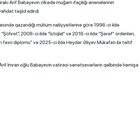
irakı Arif Babayevin ölkədə muğam ifaçılığı ənənələrinin
əhdət təşkil edirdi.
ahəsində qazandığı mühüm nailiyyətlərinə görə 1998-ci ildə
Şöhrət”, 2008-ci ildə “İstiqlal” və 2018-ci ildə “Şərəf” ordenləri,
fəxri diplomu” və 2025-ci ildə Heydər Əliyev Mükafatı ilə təltif
rif İmran oğlu Babayevin xatirəsi sənətsevərlərin qəlbində həmişə