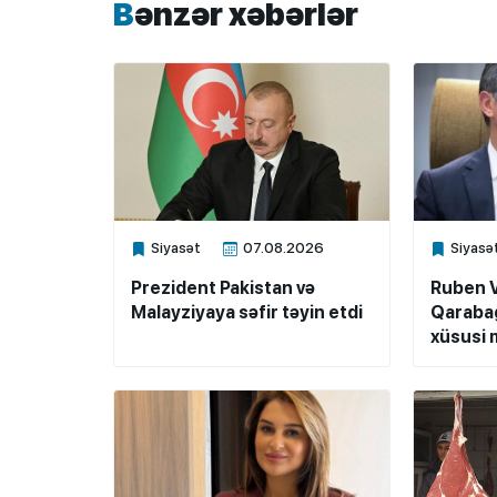
Bənzər xəbərlər
Siyasət
07.08.2026
Siyasə
Xalq.Online
Xalq.Onli
Prezident Pakistan və
Ruben 
Malayziyaya səfir təyin etdi
Qarabağ
xüsusi m