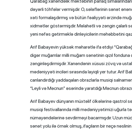
Qarabağ xanəndəlik məktəbinin parlaq simalarından
dəyərli töhfələr vermişdir. O, sələflərinin sənət ənə
xəti formalaşdırmış və bütün fəaliyyəti ərzində muğ
xidmətlər göstərmişdir. Məlahətli və zəngin çalarlı
yeni nəfəs gətirməklə dinləyicilərin məhəbbətini qa
Arif Babayevin yüksək məharətlə ifa etdiyi “Qarabağ ş
digər muğamlar milli muğam sənətinin qızıl fonduna 
zənginləşdirmişdir. Xanəndənin xüsusi zövq və ustal
mədəniyyəti inciləri sırasında layiqli yer tutur. Arif 
canlandırdığı yaddaqalan obrazlarla musiqi salnamə
“Leyli və Məcnun” əsərində yaratdığı Məcnun obrazı 
Arif Babayev dünyanın müxtəlif ölkələrinə qastrol 
musiqi festivallarında milli mədəniyyətimizi uğurla təm
nümayəndələrinə sevdirməyi bacarmışdır. Uzun müd
sənət yolu ilə örnək olmuş, ifaçıların bir neçə nəs