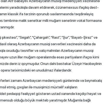
 olan Arif Babayev Azərbaycanın musiqi mədəniyyəti xəzinəsinə
nələrini yaradıcılıqla davam etdirərək, özünəməxsus ifaçılıq dəst-
amın klassik ifa tərzinin qorunub saxlanmasında təqdirəlayiq
 səs tembrinə malik sənətkar milli muğam sənətinin vokal formasına
zanmışdır.
ikəstəsi”, “Segah”, “Çahargah”, “Rast”, “Şur”, “Bayatı-Şiraz” və
daxil olaraq Azərbaycanın musiqi sərvətləri xəzinəsini daha da
ıqla oxuduğu təsniflər və xalq mahnıları Azərbaycanın musiqi
Babayev uzun illər muğam operalarında əsas partiyaların ifaçısı kimi
mizdə dərin iz qoymuşdur. Onun dahi bəstəkar Üzeyir Hacıbəylinin
opera tariximizdəki ən unudulmaz ifalardandır.
səfərləri zamanı Azərbaycan mədəniyyəti günlərində və beynəlxalq
sil etmiş, çıxışları ilə musiqimizi müxtəlif xalqların
dət pedaqoji fəaliyyət göstərən ustad xanəndə keçdiyi həyat və
linin mənsub olduğu böyük məktəb yaratmışdır. Muğamla bağlı