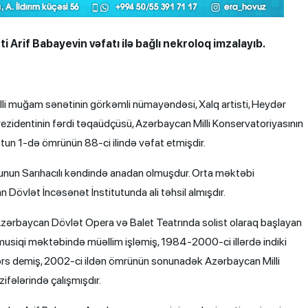
i Arif Babayevin vəfatı ilə bağlı nekroloq imzalayıb.
illi muğam sənətinin görkəmli nümayəndəsi, Xalq artisti, Heydər
rezidentinin fərdi təqaüdçüsü, Azərbaycan Milli Konservatoriyasının
tun 1-də ömrünün 88-ci ilində vəfat etmişdir.
unun Sarıhacılı kəndində anadan olmuşdur. Orta məktəbi
 Dövlət İncəsənət İnstitutunda ali təhsil almışdır.
Azərbaycan Dövlət Opera və Balet Teatrında solist olaraq başlayan
 musiqi məktəbində müəllim işləmiş, 1984-2000-ci illərdə indiki
rs demiş, 2002-ci ildən ömrünün sonunadək Azərbaycan Milli
ifələrində çalışmışdır.