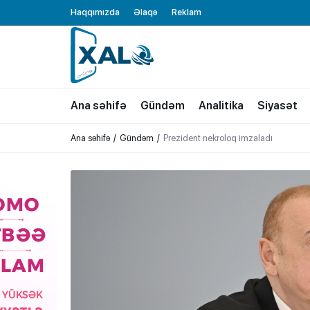
Haqqımızda
Əlaqə
Reklam
XALQ.ONLINE
ONLAYN PLATFORMA
Ana səhifə
Gündəm
Analitika
Siyasət
Ana səhifə
Gündəm
Prezident nekroloq imzaladı