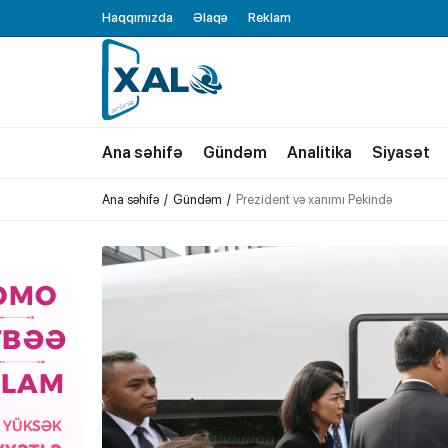
Haqqımızda
Əlaqə
Reklam
XALQ.ONLINE
ONLAYN PLATFORMA
Ana səhifə
Gündəm
Analitika
Siyasət
Ana səhifə
Gündəm
Prezident və xanımı Pekində