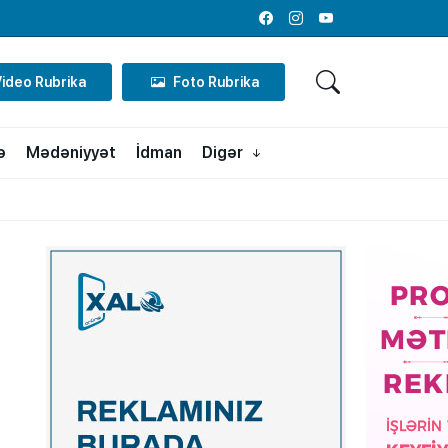
Facebook
Instagram
Youtube
Video Rubrika
Foto Rubrika
ə
Mədəniyyət
İdman
Digər