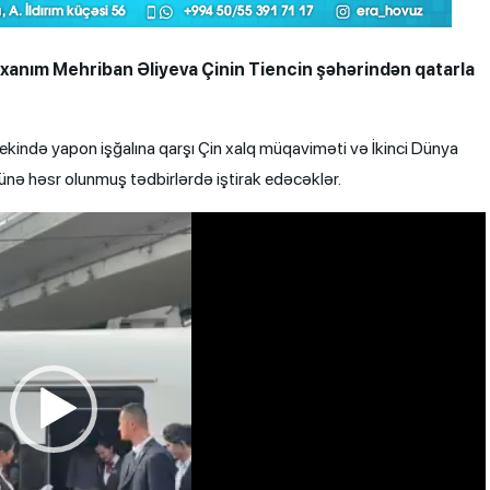
i xanım Mehriban Əliyeva Çinin Tiencin şəhərindən qatarla
 Pekində yapon işğalına qarşı Çin xalq müqaviməti və İkinci Dünya
nə həsr olunmuş tədbirlərdə iştirak edəcəklər.