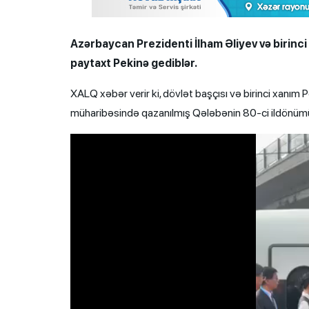
Azərbaycan Prezidenti İlham Əliyev və birinc
paytaxt Pekinə gediblər.
XALQ xəbər verir ki, dövlət başçısı və birinci xanım
müharibəsində qazanılmış Qələbənin 80-ci ildönümü
Video
Player