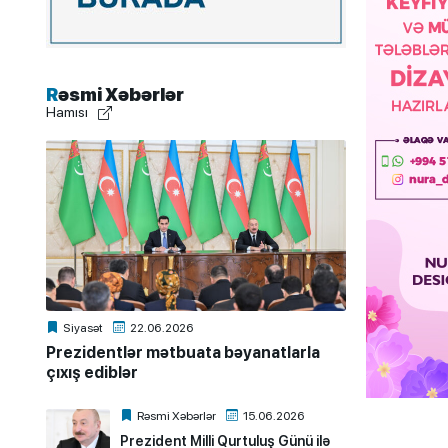
Rəsmi Xəbərlər
Hamısı
Siyasət
22.06.2026
Prezidentlər mətbuata bəyanatlarla
çıxış ediblər
Rəsmi Xəbərlər
15.06.2026
Prezident Milli Qurtuluş Günü ilə