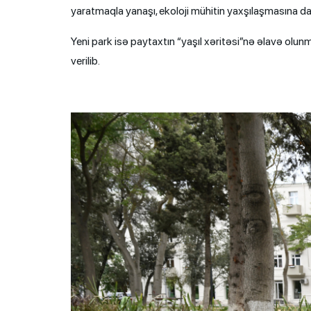
yaratmaqla yanaşı, ekoloji mühitin yaxşılaşmasına da
Yeni park isə paytaxtın “yaşıl xəritəsi”nə əlavə olun
verilib.