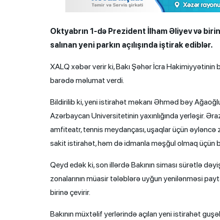
Oktyabrın 1-də Prezident İlham Əliyev və bir
salınan yeni parkın açılışında iştirak ediblər.
XALQ xəbər verir ki, Bakı Şəhər İcra Hakimiyyətinin b
barədə məlumat verdi.
Bildirilib ki, yeni istirahət məkanı Əhməd bəy Ağaoğl
Azərbaycan Universitetinin yaxınlığında yerləşir. Əraz
amfiteatr, tennis meydançası, uşaqlar üçün əyləncə z
sakit istirahət, həm də idmanla məşğul olmaq üçün bü
Qeyd edək ki, son illərdə Bakının siması sürətlə dəyiş
zonalarının müasir tələblərə uyğun yenilənməsi payta
birinə çevirir.
Bakının müxtəlif yerlərində açılan yeni istirahət guşə