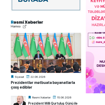
Rəsmi Xəbərlər
Hamısı
Siyasət
22.06.2026
Prezidentlər mətbuata bəyanatlarla
çıxış ediblər
Rəsmi Xəbərlər
15.06.2026
Prezident Milli Qurtuluş Günü ilə