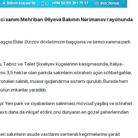
inci xanım Mehriban Əliyeva Bakının Nərimanov rayonunda
aşçısı Eldar Əzizov dövlətimizin başçısına və birinci xanıma park
u, Təbriz və Tələt Şıxəliyev küçələrinin kəsişməsində, İtaliya-
isi 3,5 hektar olan parkda sakinlərin istirahəti üçün söhbətgahlar,
onaları salınıb, müasir işıqlandırma sistemi qurulub. Burada həm
tün imkanlar yaradılıb.
ir. Yeni park və xiyabanların salınması, mövcud yaşıllıq və istirahət
xtı daha da inkişaf etdirir, onu dünyanın ən gözəl şəhərlərindən
ləri sakinlərin asudə vaxtlarını səmərəli keçirmələrinə şərait