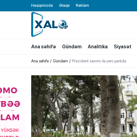
Haqqımızda
Əlaqə
Reklam
XALQ.ONLINE
ONLAYN PLATFORMA
Ana səhifə
Gündəm
Analitika
Siyasət
Ana səhifə
Gündəm
Prezident xanımı ilə yeni parkda