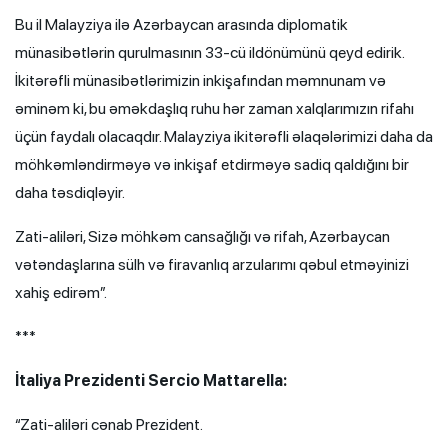
Bu il Malayziya ilə Azərbaycan arasında diplomatik
münasibətlərin qurulmasının 33-cü ildönümünü qeyd edirik.
İkitərəfli münasibətlərimizin inkişafından məmnunam və
əminəm ki, bu əməkdaşlıq ruhu hər zaman xalqlarımızın rifahı
üçün faydalı olacaqdır. Malayziya ikitərəfli əlaqələrimizi daha da
möhkəmləndirməyə və inkişaf etdirməyə sadiq qaldığını bir
daha təsdiqləyir.
Zati-aliləri, Sizə möhkəm cansağlığı və rifah, Azərbaycan
vətəndaşlarına sülh və firavanlıq arzularımı qəbul etməyinizi
xahiş edirəm”.
***
İtaliya Prezidenti Sercio Mattarella:
“Zati-aliləri cənab Prezident.