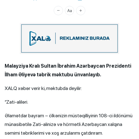
Xalq.Online
Malayziya Kralı Sultan İbrahim Azərbaycan Prezidenti
İlham Əliyevə təbrik məktubu ünvanlayıb.
XALQ xəbər verir ki, məktubda deyilir:
“Zati-aliləri.
Əlamətdar bayram – ölkənizin müstəqilliyinin 108-ci ildönümü
münasibətilə Zati-alinizə və hörmətli Azərbaycan xalqına
səmimi təbriklərimi və xoş arzularımı çatdırıram.