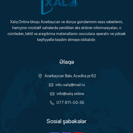
Xalq.Online
Xalq.Online bloqu Azərbaycan və dünya gündəminin əsas xəbərlərini,
həmçinin müxtəlif sahələrdə yenilikləri əks etdirən informasiyaları, o
Onlayn Platforma
cümlədən, təhlil və araşdırma materiallarını oxuculara operativ və yüksək
keyfiyyətlə təqdim etməyə iddialıdır.
Əlaqə
Azərbaycan Bakı, Azadlıq pr.82
info-xalq@mail.ru
info@xalq.online
077 611-00-55
Sosial şəbəkələr