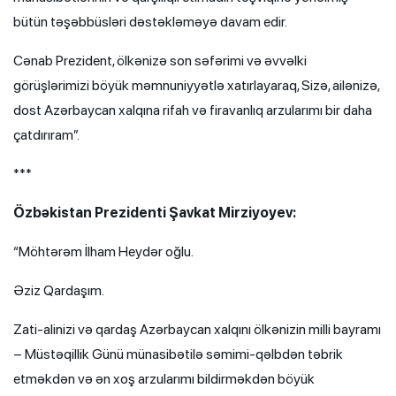
bütün təşəbbüsləri dəstəkləməyə davam edir.
Cənab Prezident, ölkənizə son səfərimi və əvvəlki
görüşlərimizi böyük məmnuniyyətlə xatırlayaraq, Sizə, ailənizə,
dost Azərbaycan xalqına rifah və firavanlıq arzularımı bir daha
çatdırıram”.
***
Özbəkistan Prezidenti Şavkat Mirziyoyev:
“Möhtərəm İlham Heydər oğlu.
Əziz Qardaşım.
Zati-alinizi və qardaş Azərbaycan xalqını ölkənizin milli bayramı
– Müstəqillik Günü münasibətilə səmimi-qəlbdən təbrik
etməkdən və ən xoş arzularımı bildirməkdən böyük