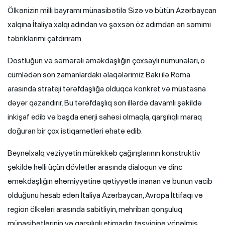
Ölkənizin milli bayramı münasibətilə Sizə və bütün Azərbaycan
xalqına İtaliya xalqı adından və şəxsən öz adımdan ən səmimi
təbriklərimi çatdırıram.
Dostluğun və səmərəli əməkdaşlığın çoxsaylı nümunələri, o
cümlədən son zamanlardakı əlaqələrimiz Bakı ilə Roma
arasında strateji tərəfdaşlığa olduqca konkret və müstəsna
dəyər qazandırır. Bu tərəfdaşlıq son illərdə davamlı şəkildə
inkişaf edib və başda enerji sahəsi olmaqla, qarşılıqlı maraq
doğuran bir çox istiqamətləri əhatə edib.
Beynəlxalq vəziyyətin mürəkkəb çağırışlarının konstruktiv
şəkildə həlli üçün dövlətlər arasında dialoqun və dinc
əməkdaşlığın əhəmiyyətinə qətiyyətlə inanan və bunun vacib
olduğunu hesab edən İtaliya Azərbaycan, Avropa İttifaqı və
region ölkələri arasında sabitliyin, mehriban qonşuluq
münasibətlərinin və qarşılıqlı etimadın təşviqinə yönəlmiş