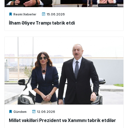
Xalq.Online
Rəsmi Xəbərlər
15.06.2026
İlham Əliyev Trampı təbrik etdi
Xalq.Online
Gündəm
12.06.2026
Millət vəkilləri Prezident və Xanımını təbrik etdilər