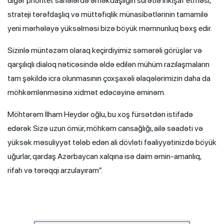
digər prioritet sahələrdə əməkdaşlığın sürətlə inkişaf etməsi,
strateji tərəfdaşlıq və müttəfiqlik münasibətlərinin tamamilə
yeni mərhələyə yüksəlməsi bizə böyük məmnunluq bəxş edir.
Sizinlə müntəzəm olaraq keçirdiyimiz səmərəli görüşlər və
qarşılıqlı dialoq nəticəsində əldə edilən mühüm razılaşmaların
tam şəkildə icra olunmasının çoxşaxəli əlaqələrimizin daha da
möhkəmlənməsinə xidmət edəcəyinə əminəm.
Möhtərəm İlham Heydər oğlu, bu xoş fürsətdən istifadə
edərək Sizə uzun ömür, möhkəm cansağlığı, ailə səadəti və
yüksək məsuliyyət tələb edən ali dövləti fəaliyyətinizdə böyük
uğurlar, qardaş Azərbaycan xalqına isə daim əmin-amanlıq,
rifah və tərəqqi arzulayıram”.