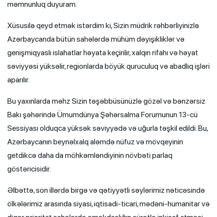
məmnunluq duyuram.
Xüsusilə qeyd etmək istərdim ki, Sizin müdrik rəhbərliyinizlə
Azərbaycanda bütün sahələrdə mühüm dəyişikliklər və
genişmiqyaslı islahatlar həyata keçirilir, xalqın rifahı və həyat
səviyyəsi yüksəlir, regionlarda böyük quruculuq və abadlıq işləri
aparılır.
Bu yaxınlarda məhz Sizin təşəbbüsünüzlə gözəl və bənzərsiz
Bakı şəhərində Ümumdünya Şəhərsalma Forumunun 13-cü
Sessiyası olduqca yüksək səviyyədə və uğurla təşkil edildi. Bu,
Azərbaycanın beynəlxalq aləmdə nüfuz və mövqeyinin
getdikcə daha da möhkəmləndiyinin növbəti parlaq
göstəricisidir.
Əlbəttə, son illərdə birgə və qətiyyətli səylərimiz nəticəsində
ölkələrimiz arasında siyasi, iqtisadi-ticari, mədəni-humanitar və