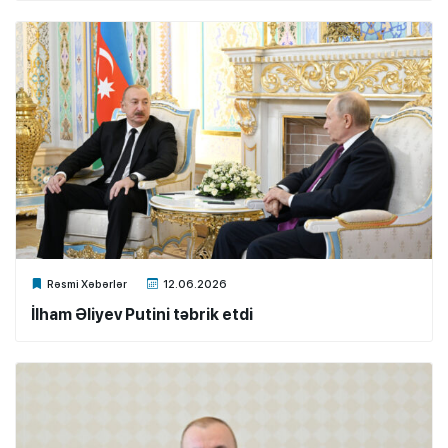
Xalq.Online
Rəsmi Xəbərlər
12.06.2026
İlham Əliyev Putini təbrik etdi