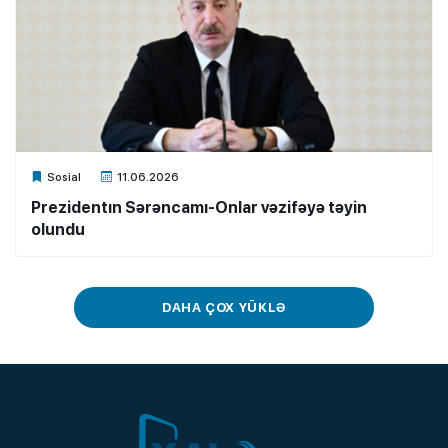
Xalq.Online
Sosial
11.06.2026
Prezidentın Sərəncamı-Onlar vəzifəyə təyin
olundu
DAHA ÇOX YÜKLƏ