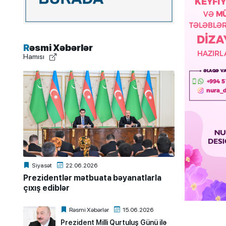
Rəsmi Xəbərlər
Hamısı
Siyasət
22.06.2026
Prezidentlər mətbuata bəyanatlarla
çıxış ediblər
Rəsmi Xəbərlər
15.06.2026
Prezident Milli Qurtuluş Günü ilə