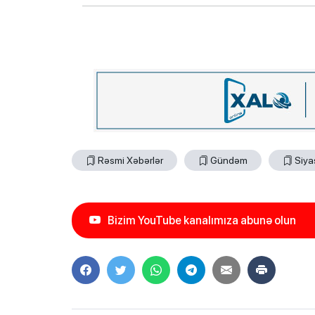
Rəsmi Xəbərlər
Gündəm
Siya
Bizim YouTube kanalımıza abunə olun