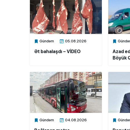
Gündəm
05.08.2026
Gündə
Xalq.Online
Xalq.Onli
Ət bahalaşdı – VİDEO
Azad ed
Böyük Q
Gündəm
04.08.2026
Gündə
Xalq.Online
Xalq.Onli