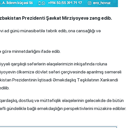
zbəkistan Prezidenti Şavkat Mirziyoyevə zəng edib.
vi ad günü münasibətilə təbrik edib, ona cansağlığı və
 görə minnətdarlığını ifadə edib.
li qarşılıqlı səfərlərin əlaqələrimizin inkişafında roluna
iyoyevin ölkəmizə dövlət səfəri çərçivəsində aparılmış səmərəli
istan Prezidentinin İqtisadi Əməkdaşlıq Təşkilatının Xankəndi
dilib.
ardaşlıq, dostluq və müttəfiqlik əlaqələrinin gələcəkdə də bütün
tərəfli gündəliklə bağlı əməkdaşlığın perspektivlərini müzakirə ediblər.