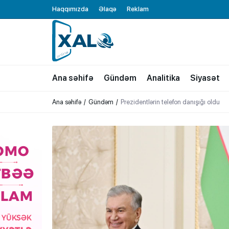
Haqqımızda
Əlaqə
Reklam
XALQ.ONLINE
ONLAYN PLATFORMA
Ana səhifə
Gündəm
Analitika
Siyasət
Ana səhifə
Gündəm
Prezidentlərin telefon danışığı oldu