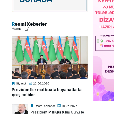
Rəsmi Xəbərlər
Hamısı
Siyasət
22.06.2026
Prezidentlər mətbuata bəyanatlarla
çıxış ediblər
Rəsmi Xəbərlər
15.06.2026
Prezident Milli Qurtuluş Günü ilə