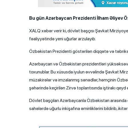
Bu gün Azərbaycan Prezidenti İlham Əliyev Ö
XALQ xəbər verir ki, dövlət başçısı Şavkat Mirziyoye
fəaliyyətində yeni uğurlar arzulayıb.
Özbəkistan Prezidenti göstərilən diqqətə və təbrikə
Azərbaycan və Özbəkistan prezidentləri yüksəksəviyyə
toxunublar. Bu xüsusda iyulun əvvəlində Şavkat Mirz
müzakirələr və imzalanmış sənədlər, həmçinin Özbək
şəhərində keçirilən Zirvə toplantısında iştirakı qeyd e
Dövlət başçıları Azərbaycanla Özbəkistan arasında q
sahələrdə uğurlu inkişafına əminliklərini bildirib, iki