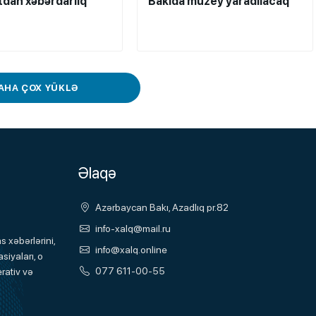
dan xəbərdarlıq
Bakıda muzey yaradılacaq
AHA ÇOX YÜKLƏ
Əlaqə
Azərbaycan Bakı, Azadlıq pr.82
info-xalq@mail.ru
 xəbərlərini,
info@xalq.online
siyaları, o
077 611-00-55
rativ və