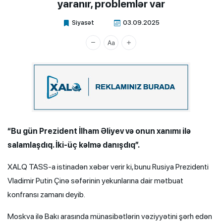
yaranır, problemlər var
Siyasət
03.09.2025
Xalq.Online
“Bu gün Prezident İlham Əliyev və onun xanımı ilə
salamlaşdıq. İki-üç kəlmə danışdıq”.
XALQ TASS-a istinadən xəbər verir ki, bunu Rusiya Prezidenti
Vladimir Putin Çinə səfərinin yekunlarına dair mətbuat
konfransı zamanı deyib.
Moskva ilə Bakı arasında münasibətlərin vəziyyətini şərh edən