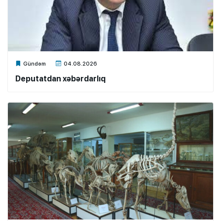
Xalq.Online
Gündəm
04.08.2026
Deputatdan xəbərdarlıq