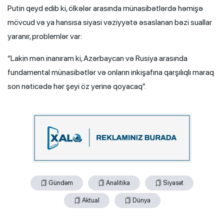
Putin qeyd edib ki, ölkələr arasında münasibətlərdə həmişə
mövcud və ya hansısa siyasi vəziyyətə əsaslanan bəzi suallar
yaranır, problemlər var:
“Lakin mən inanıram ki, Azərbaycan və Rusiya arasında
fundamental münasibətlər və onların inkişafına qarşılıqlı maraq
son nəticədə hər şeyi öz yerinə qoyacaq”.
Gündəm
Analitika
Siyasət
Aktual
Dünya