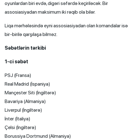
oyunlardan biri evdə, digəri səfərdə keçiriləcək. Bir
assosiasiyadan maksimum iki rəqib ola bilər.
Liqa mərhələsində eyni assosiasiyadan olan komandalar isə
bir-birilə qarşılaşa bilməz.
Səbətlərin tərkibi
1-ci səbət
PSJ (Fransa)
Real Madrid (İspaniya)
Mançester Siti (İngiltərə)
Bavariya (Almaniya)
Liverpul (İngiltərə)
İnter (İtaliya)
Çelsi (İngiltərə)
Borussiya Dortmund (Almaniya)