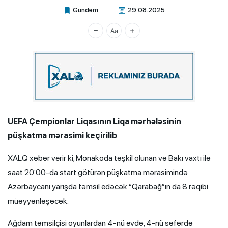
Gündəm
29.08.2025
Xalq.Online
UEFA Çempionlar Liqasının Liqa mərhələsinin
püşkatma mərasimi keçirilib
XALQ xəbər verir ki, Monakoda təşkil olunan və Bakı vaxtı ilə
saat 20:00-da start götürən püşkatma mərasimində
Azərbaycanı yarışda təmsil edəcək “Qarabağ”ın da 8 rəqibi
müəyyənləşəcək.
Ağdam təmsilçisi oyunlardan 4-nü evdə, 4-nü səfərdə