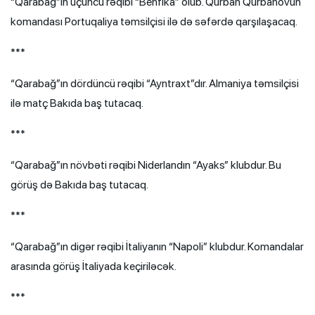
“Qarabağ”ın üçüncü rəqibi “Benfika” olub. Qurban Qurbanovun
komandası Portuqaliya təmsilçisi ilə də səfərdə qarşılaşacaq.
***
“Qarabağ”ın dördüncü rəqibi “Ayntraxt”dır. Almaniya təmsilçisi
ilə matç Bakıda baş tutacaq.
***
“Qarabağ”ın növbəti rəqibi Niderlandın “Ayaks” klubdur. Bu
görüş də Bakıda baş tutacaq.
***
“Qarabağ”ın digər rəqibi İtaliyanın “Napoli” klubdur. Komandalar
arasında görüş İtaliyada keçiriləcək.
***