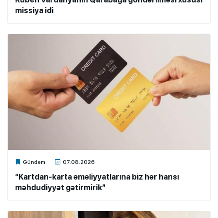
missiya idi
Xalq.Online
Gündəm
07.08.2026
“Kartdan-karta əməliyyatlarına biz hər hansı
məhdudiyyət gətirmirik”