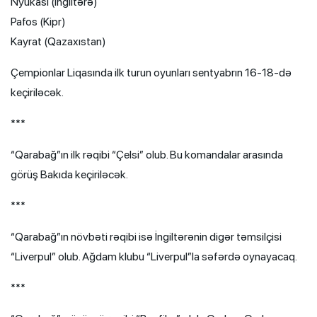
Nyukasl (İngiltərə)
Pafos (Kipr)
Kayrat (Qazaxıstan)
Çempionlar Liqasında ilk turun oyunları sentyabrın 16-18-də
keçiriləcək.
***
“Qarabağ”ın ilk rəqibi “Çelsi” olub. Bu komandalar arasında
görüş Bakıda keçiriləcək.
***
“Qarabağ”ın növbəti rəqibi isə İngiltərənin digər təmsilçisi
“Liverpul” olub. Ağdam klubu “Liverpul”la səfərdə oynayacaq.
***