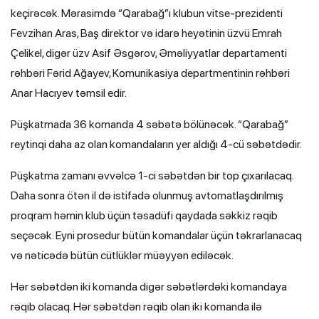
keçirəcək. Mərasimdə “Qarabağ”ı klubun vitse-prezidenti
Fevzihan Aras, Baş direktor və idarə heyətinin üzvü Emrah
Çelikel, digər üzv Asif Əsgərov, Əməliyyatlar departamenti
rəhbəri Fərid Ağayev, Komunikasiya departmentinin rəhbəri
Anar Hacıyev təmsil edir.
Püşkatmada 36 komanda 4 səbətə bölünəcək. “Qarabağ”
reytinqi daha az olan komandaların yer aldığı 4-cü səbətdədir.
Püşkatma zamanı əvvəlcə 1-ci səbətdən bir top çıxarılacaq.
Daha sonra ötən il də istifadə olunmuş avtomatlaşdırılmış
proqram həmin klub üçün təsadüfi qaydada səkkiz rəqib
seçəcək. Eyni prosedur bütün komandalar üçün təkrarlanacaq
və nəticədə bütün cütlüklər müəyyən ediləcək.
Hər səbətdən iki komanda digər səbətlərdəki komandaya
rəqib olacaq. Hər səbətdən rəqib olan iki komanda ilə