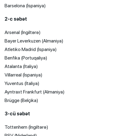
Barselona (İspaniya)
2-c səbət
Arsenal (İngiltərə)
Bayer Leverkuzen (Almaniya)
Atletiko Madrid (İspaniya)
Benfika (Portuqaliya)
Atalanta (İtaliya)
Villarreal (İspaniya)
Yuventus (İtaliya)
Ayntraxt Frankfurt (Almaniya)
Brügge (Belçika)
3-cü səbət
Tottenhem (İngiltərə)
PSV (Niderland)