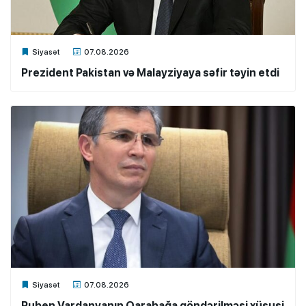
Xalq.Online
Siyasət
07.08.2026
Prezident Pakistan və Malayziyaya səfir təyin etdi
Xalq.Online
Siyasət
07.08.2026
Ruben Vardanyanın Qarabağa göndərilməsi xüsusi