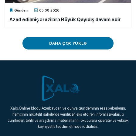
Xalq.Online
Gündəm
05.08.2026
Azad edilmiş ərazilərə Böyük Qayıdış davam edir
DAHA ÇOX YÜKLƏ
Xalq.Online
Xalq.Online bloqu Azərbaycan və dünya gündəminin əsas xəbərlərini,
həmçinin müxtəlif sahələrdə yenilikləri əks etdirən informasiyaları, o
Onlayn Platforma
cümlədən, təhlil və araşdırma materiallarını oxuculara operativ və yüksək
keyfiyyətlə təqdim etməyə iddialıdır.