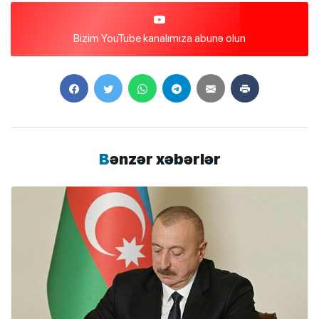
Bizim YouTube kanalımıza abunə olun
Bənzər xəbərlər