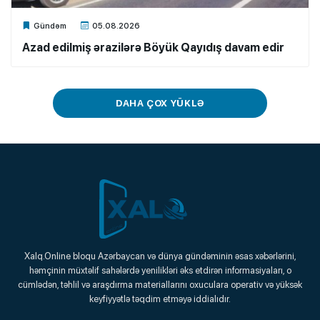
Xalq.Online
Gündəm
05.08.2026
Azad edilmiş ərazilərə Böyük Qayıdış davam edir
DAHA ÇOX YÜKLƏ
Xalq.Online
Xalq.Online bloqu Azərbaycan və dünya gündəminin əsas xəbərlərini,
həmçinin müxtəlif sahələrdə yenilikləri əks etdirən informasiyaları, o
Onlayn Platforma
cümlədən, təhlil və araşdırma materiallarını oxuculara operativ və yüksək
keyfiyyətlə təqdim etməyə iddialıdır.