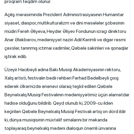
proqram təqdim olunur.
Açılış mərasimində Prezident Administrasiyasının Humanitar
siyasət, diaspor, multikulturalizm və dini məsələlər şöbəsinin
müdiri Fərəh Əliyeva, Heydər Əliyev Fondunun icraçı direktoru
Anar Ələkbərov, mədəniyyət naziri Adil Kərimli və digər rəsmi
çəxslər, tanınmış ictimai xadimlər, Qəbələ sakinləri və qonaqlar
iştirak edib.
Üzeyir Hacıbəyli adına Bakı Musiqi Akademiyasının rektoru,
Xalq artisti, festivalın bədii rəhbəri Fərhad Bədəlbəyli çıxış
edərək ölkəmizdə ənənəvi olaraq təşkil edilən Qəbələ
Beynəlxalq Musiqi Festivalının mədəniyyətimiz üçün əlamətdar
hadisə olduğunu bildirib. Qeyd olunub ki, 2009-cu ildən
keçirilən Qəbələ Beynəlxalq Musiqi Festivalı artıq on dörd ildir
ki, dünya musiqisinin müxtəlif simalarını bir məkanda
toplayaraq beynəlxalq mədəni dialoqun önəmli ünvanına