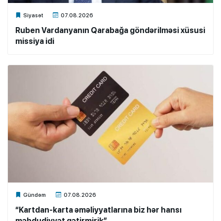
Xalq.Online
Siyasət
07.08.2026
Ruben Vardanyanın Qarabağa göndərilməsi xüsusi
missiya idi
Xalq.Online
Gündəm
07.08.2026
“Kartdan-karta əməliyyatlarına biz hər hansı
məhdudiyyət gətirmirik”