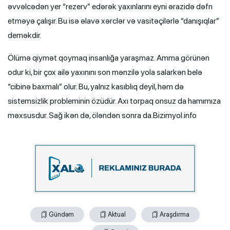
əvvəlcədən yer “rezerv” edərək yaxınlarını eyni ərazidə dəfn
etməyə çalışır. Bu isə əlavə xərclər və vasitəçilərlə “danışıqlar”
deməkdir.
Ölümə qiymət qoymaq insanlığa yaraşmaz. Amma görünən
odur ki, bir çox ailə yaxınını son mənzilə yola salarkən belə
“cibinə baxmalı” olur. Bu, yalnız kasıblıq deyil, həm də
sistemsizlik probleminin özüdür. Axı torpaq onsuz da hamımıza
məxsusdur. Sağ ikən də, öləndən sonra da.Bizimyol.info
Gündəm
Aktual
Araşdırma