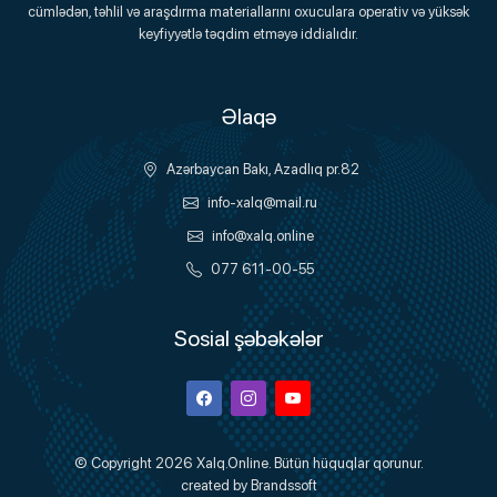
Onlayn Platforma
cümlədən, təhlil və araşdırma materiallarını oxuculara operativ və yüksək
keyfiyyətlə təqdim etməyə iddialıdır.
Əlaqə
Azərbaycan Bakı, Azadlıq pr.82
info-xalq@mail.ru
info@xalq.online
077 611-00-55
Sosial şəbəkələr
Facebook
Instagram
Youtube
© Copyright 2026
Xalq.Online
. Bütün hüquqlar qorunur.
created by
Brandssoft