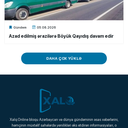
Xalq.Online
Gündəm
05.08.2026
Azad edilmiş ərazilərə Böyük Qayıdış davam edir
DAHA ÇOX YÜKLƏ
Xalq.Online
Xalq.Online bloqu Azərbaycan və dünya gündəminin əsas xəbərlərini,
həmçinin müxtəlif sahələrdə yenilikləri əks etdirən informasiyaları, o