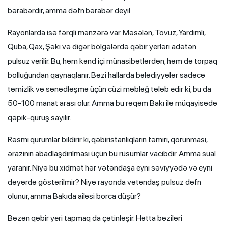
bərabərdir, amma dəfn bərabər deyil.
Rayonlarda isə fərqli mənzərə var. Məsələn, Tovuz, Yardımlı,
Quba, Qax, Şəki və digər bölgələrdə qəbir yerləri adətən
pulsuz verilir. Bu, həm kənd içi münasibətlərdən, həm də torpaq
bolluğundan qaynaqlanır. Bəzi hallarda bələdiyyələr sadəcə
təmizlik və sənədləşmə üçün cüzi məbləğ tələb edir ki, bu da
50-100 manat arası olur. Amma bu rəqəm Bakı ilə müqayisədə
qəpik-quruş sayılır.
Rəsmi qurumlar bildirir ki, qəbiristanlıqların təmiri, qorunması,
ərazinin abadlaşdırılması üçün bu rüsumlar vacibdir. Amma sual
yaranır. Niyə bu xidmət hər vətəndaşa eyni səviyyədə və eyni
dəyərdə göstərilmir? Niyə rayonda vətəndaş pulsuz dəfn
olunur, amma Bakıda ailəsi borca düşür?
Bəzən qəbir yeri tapmaq da çətinləşir. Hətta bəziləri