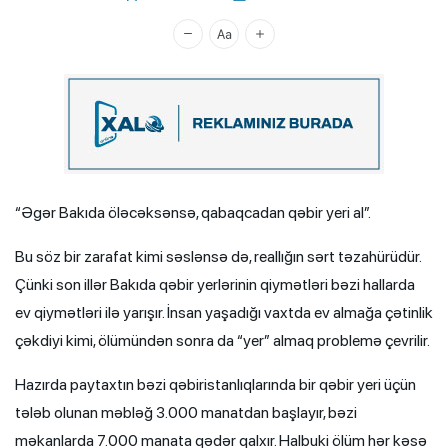
Xalq.Online
“Əgər Bakıda öləcəksənsə, qabaqcadan qəbir yeri al”.
Bu söz bir zarafat kimi səslənsə də, reallığın sərt təzahürüdür.
Çünki son illər Bakıda qəbir yerlərinin qiymətləri bəzi hallarda
ev qiymətləri ilə yarışır. İnsan yaşadığı vaxtda ev almağa çətinlik
çəkdiyi kimi, ölümündən sonra da “yer” almaq problemə çevrilir.
Hazırda paytaxtın bəzi qəbiristanlıqlarında bir qəbir yeri üçün
tələb olunan məbləğ 3.000 manatdan başlayır, bəzi
məkanlarda 7.000 manata qədər qalxır. Halbuki ölüm hər kəsə