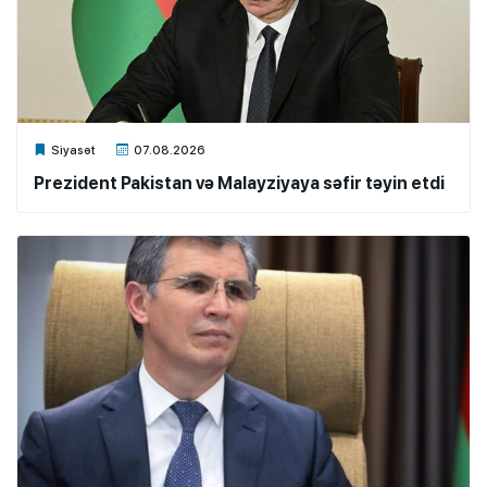
Xalq.Online
Siyasət
07.08.2026
Prezident Pakistan və Malayziyaya səfir təyin etdi