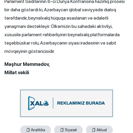
Parlament Sədrlərinin 6-cı Dünya Konfransına hazırlıq prosesi
bir daha göstərdi ki, Azərbaycan qlobal səviyyədə dialoq
tərəfdarıdır, beynəlxalq hüquqa əsaslanan və ədalətli
yanaşmanı dəstəkləyir. Ölkəmizin bu sahədəki aktivliyi,
xüsusilə parlament rəhbərliyinin beynəlxalq platformalarda
təşəbbüskar rolu, Azərbaycanın siyasi iradəsinin və sabit
mövqeyinin göstəricisidir.
Məşhur Məmmədov,
Millət vəkili
Analitika
Siyasət
Aktual