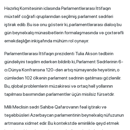
Hazırlıq Komitəsinin iclasında Parlamentlərarası İttifaqın
müxtəlif coğrafi qruplarından seçilmiş parlament sədrləri
iştirak edib. Bu isə onu göstərir ki, parlamentlərarası dialoq bu
gün beynəlxalq münasibətlərin formalaşmasında və çoxtərəfli
əməkdaşlığın inkişafında mühüm rol oynayır.
Parlamentlərarası İttifaqın prezidenti Tulia Akson tədbirin
gündəliyini təqdim edərkən bildirib ki, Parlament Sədrlərinin 6-
cı Dünya Konfransına 120-dən artıq nümayəndə heyətinin, o
cümlədən 102 ölkənin parlament sədrinin qatılması gözlənilir.
Bu, qlobal problemlərin müzakirəsi və ortaq həll yollarının
tapılması baxımından parlamentlər üçün misilsiz fürsətdir.
Milli Məclisin sədri Sahibə Qafarovanın fəal iştirakı və
təşəbbüsləri Azərbaycan parlamentinin beynəlxalq nüfuzunun
artmasına xidmət edir. Bu kontekstdə əminliklə qeyd etmək