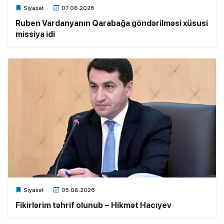
Xalq.Online
Siyasət
07.08.2026
Ruben Vardanyanın Qarabağa göndərilməsi xüsusi
missiya idi
Xalq.Online
Siyasət
05.08.2026
Fikirlərim təhrif olunub – Hikmət Hacıyev