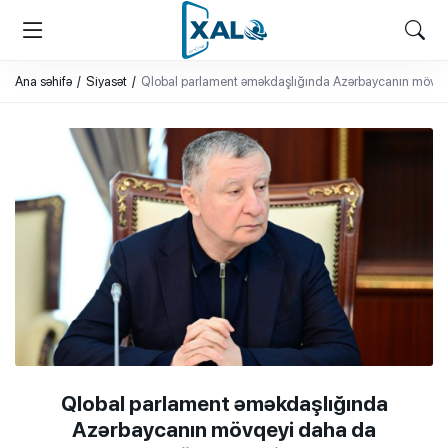
XALQ.ONLINE
ONLAYN PLATFORMA
Ana səhifə
Siyasət
Qlobal parlament əməkdaşlığında Azərbaycanın mövq
Qlobal parlament əməkdaşlığında
Azərbaycanın mövqeyi daha da