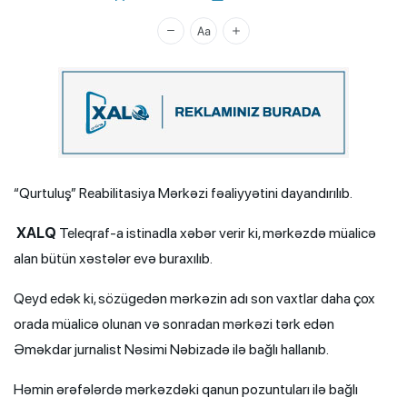
Xalq.Online
“Qurtuluş” Reabilitasiya Mərkəzi fəaliyyətini dayandırılıb.
XALQ
Teleqraf-a istinadla xəbər verir ki, mərkəzdə müalicə
alan bütün xəstələr evə buraxılıb.
Qeyd edək ki, sözügedən mərkəzin adı son vaxtlar daha çox
orada müalicə olunan və sonradan mərkəzi tərk edən
Əməkdar jurnalist Nəsimi Nəbizadə ilə bağlı hallanıb.
Həmin ərəfələrdə mərkəzdəki qanun pozuntuları ilə bağlı