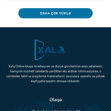
DAHA ÇOX YÜKLƏ
Xalq.Online
Xalq.Online bloqu Azərbaycan və dünya gündəminin əsas xəbərlərini,
həmçinin müxtəlif sahələrdə yenilikləri əks etdirən informasiyaları, o
Onlayn Platforma
cümlədən, təhlil və araşdırma materiallarını oxuculara operativ və yüksək
keyfiyyətlə təqdim etməyə iddialıdır.
Əlaqə