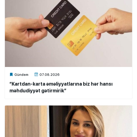
Xalq.Online
Gündəm
07.08.2026
“Kartdan-karta əməliyyatlarına biz hər hansı
məhdudiyyət gətirmirik”