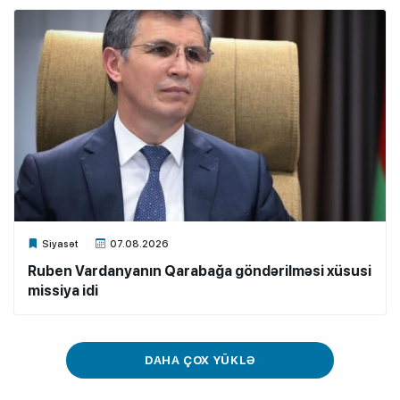
Xalq.Online
Siyasət
07.08.2026
Ruben Vardanyanın Qarabağa göndərilməsi xüsusi
missiya idi
DAHA ÇOX YÜKLƏ