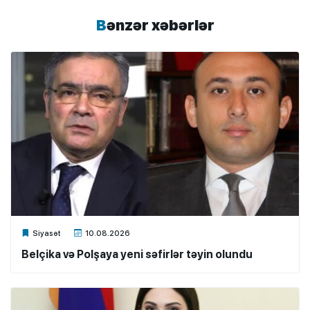
Bənzər xəbərlər
Xalq.Online
Siyasət
10.08.2026
Belçika və Polşaya yeni səfirlər təyin olundu