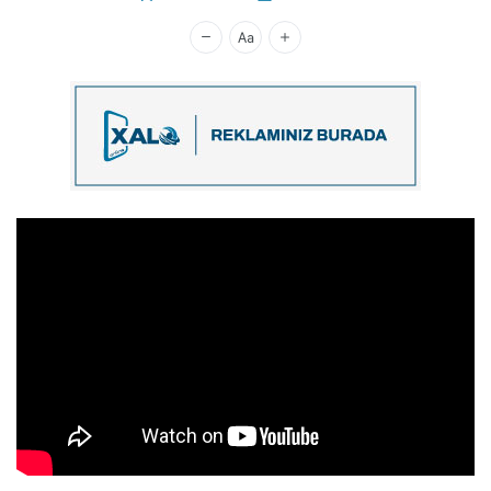
Xalq.Online