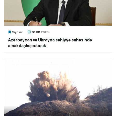
Xalq.Online
Siyasət
10.08.2026
Azərbaycan və Ukrayna səhiyyə sahəsində
əməkdaşlıq edəcək