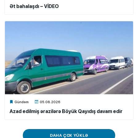
Ət bahalaşdı – VİDEO
Xalq.Online
Gündəm
05.08.2026
Azad edilmiş ərazilərə Böyük Qayıdış davam edir
DAHA ÇOX YÜKLƏ