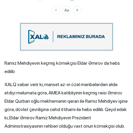
Xalq.Online
Ramiz Mehdiyevin keçmiş köməkçisi Eldar Əmirov da həbs
edilib
XALQ xəbər verir ki, manset.az-ın özəl mənbələrdən əldə
etdiyi məlumata görə, AMEA katibliyinin keçmiş rəisi Əmirov
Eldar Qurban oğlu məkhəmənin qərarı ilə Ramiz Mehdiyev işinə
görə, dövlət çevrilişinə cəhd ittihamı ilə həbs edilib. Qeyd edək
ki, Eldar Əmirov Ramiz Mehdiyevin Prezident
Administrasiyasının rəhbəri olduğu vaxt onun köməkçisi olub.