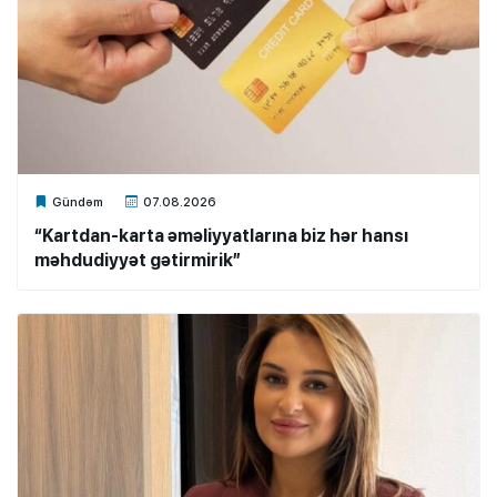
Xalq.Online
Gündəm
07.08.2026
“Kartdan-karta əməliyyatlarına biz hər hansı
məhdudiyyət gətirmirik”