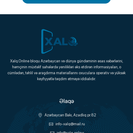
Xalq.Online
Xalq.Online bloqu Azərbaycan və dünya gündəminin əsas xəbərlərini,
həmçinin müxtəlif sahələrdə yenilikləri əks etdirən informasiyaları, o
Onlayn Platforma
cümlədən, təhlil və araşdırma materiallarını oxuculara operativ və yüksək
keyfiyyətlə təqdim etməyə iddialıdır.
Əlaqə
Azərbaycan Bakı, Azadlıq pr.82
info-xalq@mail.ru
info@xalq.online