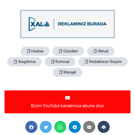
Hadise
Gündəm
Aktual
Araşdırma
Kriminal
Redaktorun Seçimi
Manşet
Bizim YouTube kanalımıza abunə olun