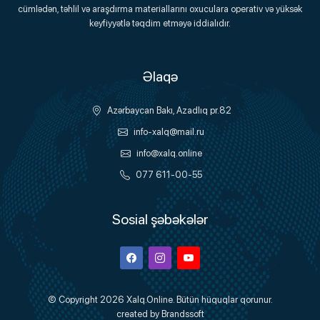
Onlayn Platforma
cümlədən, təhlil və araşdırma materiallarını oxuculara operativ və yüksək
keyfiyyətlə təqdim etməyə iddialıdır.
Əlaqə
Azərbaycan Bakı, Azadlıq pr.82
info-xalq@mail.ru
info@xalq.online
077 611-00-55
Sosial şəbəkələr
Facebook
Instagram
Youtube
© Copyright 2026
Xalq.Online
. Bütün hüquqlar qorunur.
created by
Brandssoft