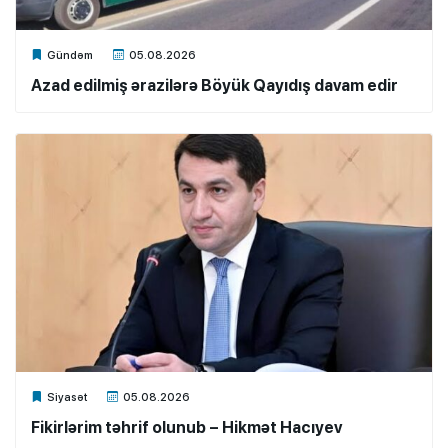
Xalq.Online
Gündəm
05.08.2026
Azad edilmiş ərazilərə Böyük Qayıdış davam edir
Xalq.Online
Siyasət
05.08.2026
Fikirlərim təhrif olunub – Hikmət Hacıyev