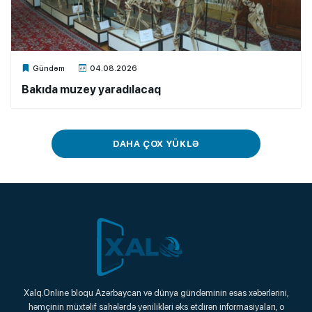
Xalq.Online
Gündəm
04.08.2026
Bakıda muzey yaradılacaq
DAHA ÇOX YÜKLƏ
Xalq.Online
Xalq.Online bloqu Azərbaycan və dünya gündəminin əsas xəbərlərini,
həmçinin müxtəlif sahələrdə yenilikləri əks etdirən informasiyaları, o