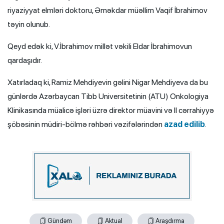
riyaziyyat elmləri doktoru, Əməkdar müəllim Vaqif İbrahimov
təyin olunub.
Qeyd edək ki, V.İbrahimov millət vəkili Eldar İbrahimovun
qardaşıdır.
Xatırladaq ki, Ramiz Mehdiyevin gəlini Nigar Mehdiyeva da bu
günlərdə Azərbaycan Tibb Universitetinin (ATU) Onkologiya
Klinikasında müalicə işləri üzrə direktor müavini və II cərrahiyyə
şöbəsinin müdiri-bölmə rəhbəri vəzifələrindən
azad edilib
.
Gündəm
Aktual
Araşdırma