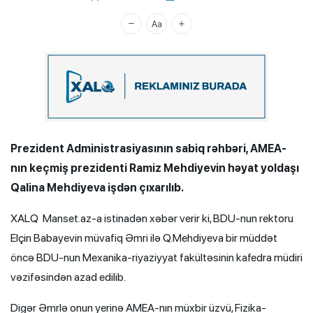
Xalq.Online
Prezident Administrasiyasının sabiq rəhbəri, AMEA-
nın keçmiş prezidenti Ramiz Mehdiyevin həyat yoldaşı
Qalina Mehdiyeva işdən çıxarılıb.
XALQ Manset.az-a istinadən xəbər verir ki, BDU-nun rektoru
Elçin Babayevin müvafiq Əmri ilə Q.Mehdiyeva bir müddət
öncə BDU-nun Mexanika-riyaziyyat fakültəsinin kafedra müdiri
vəzifəsindən azad edilib.
Digər Əmrlə onun yerinə AMEA-nın müxbir üzvü, Fizika-