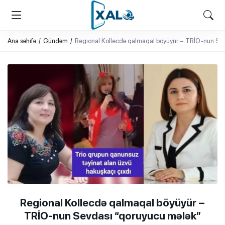
XALQ.ONLINE
ONLAYN PLATFORMA
Ana səhifə
Gündəm
Regional Kollecdə qalmaqal böyüyür – TRİO-nun Sev
Regional Kollecdə qalmaqal böyüyür –
TRİO-nun Sevdası “qoruyucu mələk”