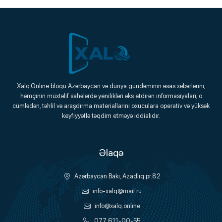
Xalq.Online
Xalq.Online bloqu Azərbaycan və dünya gündəminin əsas xəbərlərini,
həmçinin müxtəlif sahələrdə yenilikləri əks etdirən informasiyaları, o
Onlayn Platforma
cümlədən, təhlil və araşdırma materiallarını oxuculara operativ və yüksək
keyfiyyətlə təqdim etməyə iddialıdır.
Əlaqə
Azərbaycan Bakı, Azadlıq pr.82
info-xalq@mail.ru
info@xalq.online
077 611-00-55