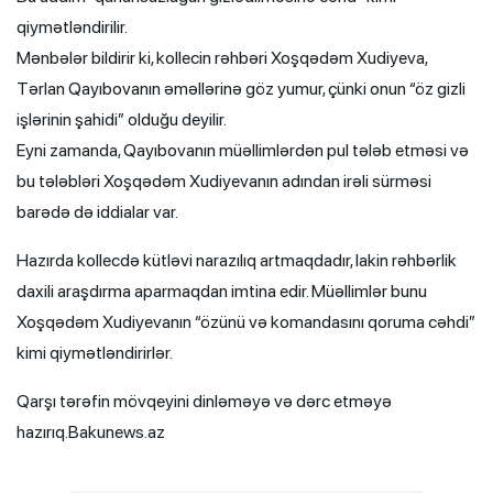
qiymətləndirilir.
Mənbələr bildirir ki, kollecin rəhbəri Xoşqədəm Xudiyeva,
Tərlan Qayıbovanın əməllərinə göz yumur, çünki onun “öz gizli
işlərinin şahidi” olduğu deyilir.
Eyni zamanda, Qayıbovanın müəllimlərdən pul tələb etməsi və
bu tələbləri Xoşqədəm Xudiyevanın adından irəli sürməsi
barədə də iddialar var.
Hazırda kollecdə kütləvi narazılıq artmaqdadır, lakin rəhbərlik
daxili araşdırma aparmaqdan imtina edir. Müəllimlər bunu
Xoşqədəm Xudiyevanın “özünü və komandasını qoruma cəhdi”
kimi qiymətləndirirlər.
Qarşı tərəfin mövqeyini dinləməyə və dərc etməyə
hazırıq.Bakunews.az