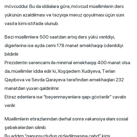
mövcuddur. Bu da iddialara görə, mövcud müəllimlərin dərs
yükünün azaldılması və təzyiqə məruz qoyulması üçün süni
vasitə kimi istifadə olunub.
Bəzi müəllimlərə 500 saatdan artıq dərs yükü verildiyi,
digərlərinə isə ayda cəmi 178 manat əməkhaqqı ödənildiyi
bildirilir.
Prezidentin sərəncamı ilə minimal əməkhaqqı 400 manat olsa
da, müəllimlər iddia edir ki, Xoşqədəm Xudiyeva, Tərlan
Qayıbova və Sevda Qarayeva tərəfindən əməkhaqları 232
manatdan yuxarı qaldırılmır.
Etiraz edənlərə isə “bəyənməyənlərə qapı göstərilir” cavabı
verilir.
Müəllimlərin etirazlarından dərhal sonra vakansiya elanı sosial
şəbəkələrdən silinib.
Bu addım “qanunsuzluğun gizlədilməsinə cəhd” kimi