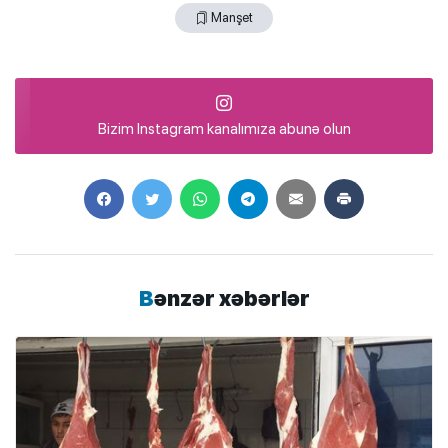
Manşet
Bizim Instagram kanalımıza abunə olun
Bənzər xəbərlər