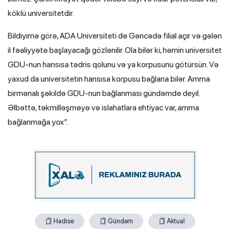
köklü universitetdir.
Bildiyimə görə, ADA Universiteti də Gəncədə filial açır və gələn
il fəaliyyətə başlayacağı gözlənilir. Ola bilər ki, həmin universitet
GDU-nun hansısa tədris qolunu və ya korpusunu götürsün. Və
yaxud da universitetin hansısa korpusu bağlana bilər. Amma
birmənalı şəkildə GDU-nun bağlanması gündəmdə deyil.
Əlbəttə, təkmilləşməyə və islahatlara ehtiyac var, amma
bağlanmağa yox”.
Hadise
Gündəm
Aktual