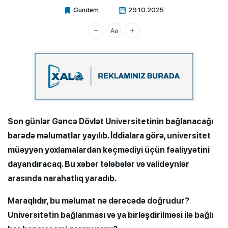
Gündəm
29.10.2025
Xalq.Online
Son günlər Gəncə Dövlət Universitetinin bağlanacağı
barədə məlumatlar yayılıb. İddialara görə, universitet
müəyyən yoxlamalardan keçmədiyi üçün fəaliyyətini
dayandıracaq. Bu xəbər tələbələr və valideynlər
arasında narahatlıq yaradıb.
Maraqlıdır, bu məlumat nə dərəcədə doğrudur?
Universitetin bağlanması və ya birləşdirilməsi ilə bağlı