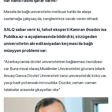
hər hansı rəsmi qərar varmı?
Məsələ ilə bağlı universitetin mətbuat katibi ilə əlaqə
saxlamağa çalışsaq da, zənglərimizə cavab verən olmadı.
XALQ xəbər verir ki, təhsil eksperti Kamran Əsədov isə
Publika.az-a açıqlamasında bildirdi ki, sözügedən
universitetin akreditasiyadan keçməsi ilə bağlı
müəyyən problemi var:
“Azərbaycanda dövlət universitetinin bağlanması təcrübəsi
var. Buna misal olaraq Müəllimlər Universitetini göstərə bilərik.
Ancaq Gəncə Dövlət Universiteti tarixi universitetdir, kökü var,
yaxşı kadr potensialı mövcuddur. Düzdür, zaman-zaman
tələbələr arasında şikayətlər olur”.