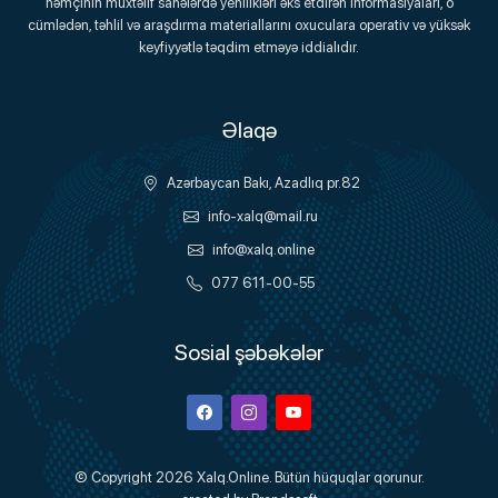
həmçinin müxtəlif sahələrdə yenilikləri əks etdirən informasiyaları, o
Onlayn Platforma
cümlədən, təhlil və araşdırma materiallarını oxuculara operativ və yüksək
keyfiyyətlə təqdim etməyə iddialıdır.
Əlaqə
Azərbaycan Bakı, Azadlıq pr.82
info-xalq@mail.ru
info@xalq.online
077 611-00-55
Sosial şəbəkələr
Facebook
Instagram
Youtube
© Copyright 2026
Xalq.Online
. Bütün hüquqlar qorunur.