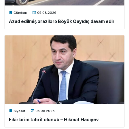
Xalq.Online
Gündəm
05.08.2026
Azad edilmiş ərazilərə Böyük Qayıdış davam edir
Xalq.Online
Siyasət
05.08.2026
Fikirlərim təhrif olunub – Hikmət Hacıyev