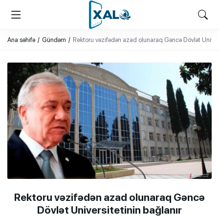
XALQ.ONLINE
ONLAYN PLATFORMA
Ana səhifə
Gündəm
Rektoru vəzifədən azad olunaraq Gəncə Dövlət Univers
Rektoru vəzifədən azad olunaraq Gəncə
Dövlət Universitetinin bağlanır