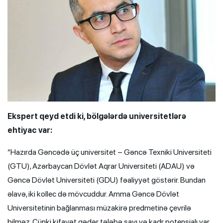
Ekspert qeyd etdi ki, bölgələrdə universitetlərə
ehtiyac var:
“Hazırda Gəncədə üç universitet – Gəncə Texniki Universiteti
(GTU), Azərbaycan Dövlət Aqrar Universiteti (ADAU) və
Gəncə Dövlət Universiteti (GDU) fəaliyyət göstərir. Bundan
əlavə, iki kollec də mövcuddur. Amma Gəncə Dövlət
Universitetinin bağlanması müzakirə predmetinə çevrilə
bilməz. Çünki kifayət qədər tələbə sayı və kadr potensialı var,