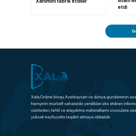
İlham Əl
Xanımını təbrik etdilər
etdi
D
Xalq.Online
Xalq.Online bloqu Azərbaycan və dünya gündəminin əsas
həmçinin müxtəlif sahələrdə yenilikləri əks etdirən informa
Onlayn Platforma
cümlədən, təhlil və araşdırma materiallarını oxuculara ope
yüksək keyfiyyətlə təqdim etməyə iddialıdır.