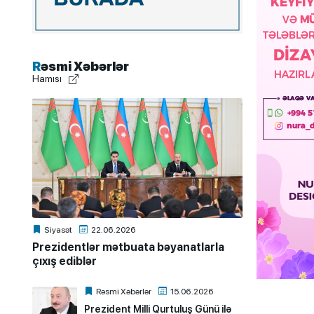
Rəsmi Xəbərlər
Hamısı
Siyasət
22.06.2026
Prezidentlər mətbuata bəyanatlarla
çıxış ediblər
Rəsmi Xəbərlər
15.06.2026
Prezident Milli Qurtuluş Günü ilə