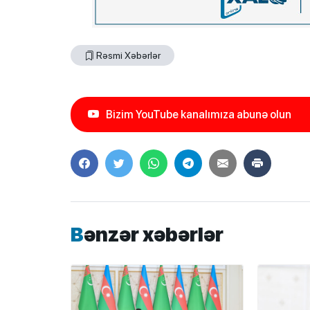
Rəsmi Xəbərlər
Bizim YouTube kanalımıza abunə olun
Bənzər xəbərlər