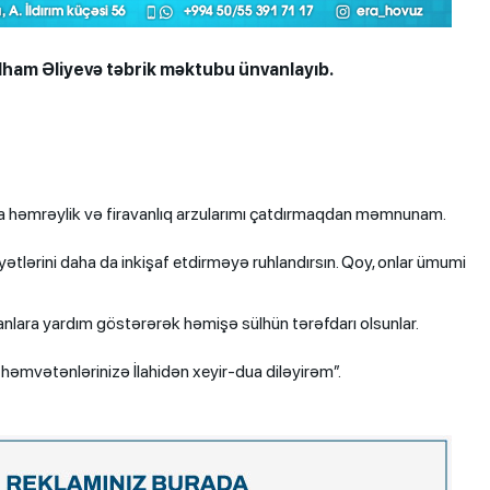
lham Əliyevə təbrik məktubu ünvanlayıb.
nıza həmrəylik və firavanlıq arzularımı çatdırmaqdan məmnunam.
yətlərini daha da inkişaf etdirməyə ruhlandırsın. Qoy, onlar ümumi
lanlara yardım göstərərək həmişə sülhün tərəfdarı olsunlar.
 həmvətənlərinizə İlahidən xeyir-dua diləyirəm”.