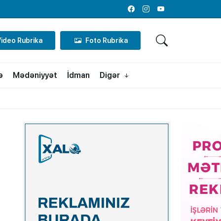
Facebook
Instagram
Youtube
Video Rubrika
Foto Rubrika
ə
Mədəniyyət
İdman
Digər