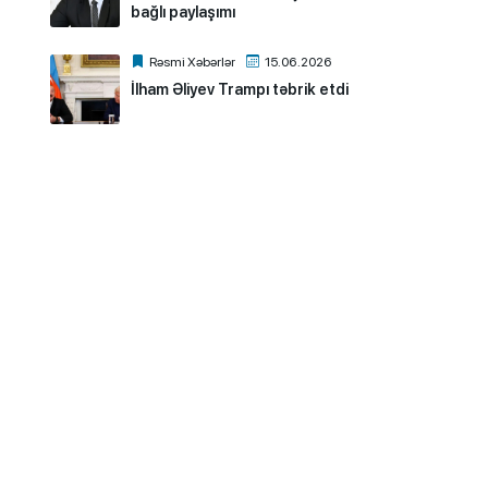
bağlı paylaşımı
Rəsmi Xəbərlər
15.06.2026
İlham Əliyev Trampı təbrik etdi