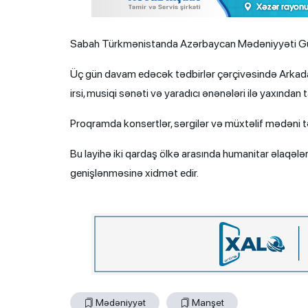
Sabah Türkmənistanda Azərbaycan Mədəniyyəti Günl
Üç gün davam edəcək tədbirlər çərçivəsində Arkada
irsi, musiqi sənəti və yaradıcı ənənələri ilə yaxından
Proqramda konsertlər, sərgilər və müxtəlif mədəni tə
Bu layihə iki qardaş ölkə arasında humanitar əlaqə
genişlənməsinə xidmət edir.
Mədəniyyət
Manşet