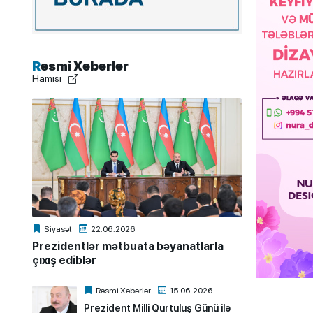
Rəsmi Xəbərlər
Hamısı
Siyasət
22.06.2026
Prezidentlər mətbuata bəyanatlarla
çıxış ediblər
Rəsmi Xəbərlər
15.06.2026
Prezident Milli Qurtuluş Günü ilə