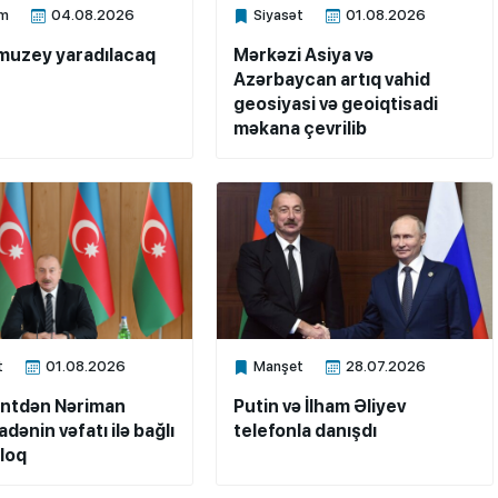
m
04.08.2026
Siyasət
01.08.2026
ne
Xalq.Online
muzey yaradılacaq
Mərkəzi Asiya və
Azərbaycan artıq vahid
geosiyasi və geoiqtisadi
məkana çevrilib
t
01.08.2026
Manşet
28.07.2026
ne
Xalq.Online
entdən Nəriman
Putin və İlham Əliyev
ənin vəfatı ilə bağlı
telefonla danışdı
loq