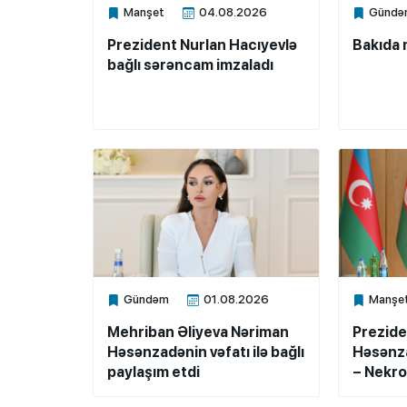
Manşet
04.08.2026
Gündə
Xalq.Online
Xalq.Onli
Prezident Nurlan Hacıyevlə
Bakıda 
bağlı sərəncam imzaladı
Gündəm
01.08.2026
Manşe
Xalq.Online
Xalq.Onli
Mehriban Əliyeva Nəriman
Prezid
Həsənzadənin vəfatı ilə bağlı
Həsənzad
paylaşım etdi
– Nekro