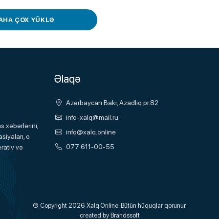
AHA ÇOX YÜKLƏ
Əlaqə
Azərbaycan Bakı, Azadlıq pr.82
info-xalq@mail.ru
 xəbərlərini,
info@xalq.online
siyaları, o
077 611-00-55
rativ və
© Copyright 2026
Xalq.Online
. Bütün hüquqlar qorunur.
created by
Brandssoft