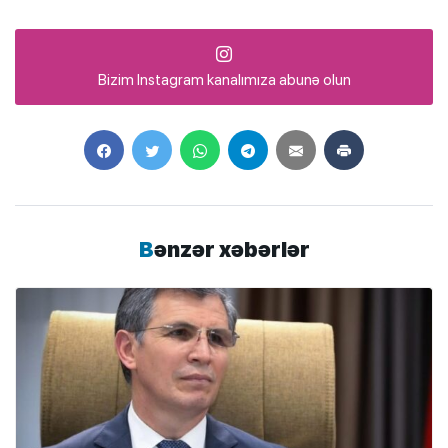
Bizim Instagram kanalımıza abunə olun
Bənzər xəbərlər