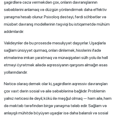
şagirdlərə cəza verməkdən çox, onların davranışlarının
səbəblərini anlamaq və düzgün yönləndirmək daha effektiv
yanaşma hesab olunur. Psixoloq dəstəyi, fərdi söhbətlər və
müsbət davranış modellərinin təşviqi bu istiqamətdə mühüm
addımlardır.
Valideynlər də bu prosesdə məsuliyyət daşıyırlar. Uşaqlarla
sağlam ünsiyyət qurmaq, onları dinləmək, hisslərini ifadə
etmələrinə imkan yaratmaq və münaqişələri sülh yolu ilə həll
etməyi öyrətmək ailədə aqressiyanın qarşısını almağın əsas
yollarındandır.
Nəticə olaraq demək olar ki, şagirdlərin aqressiv davranışları
çox vaxt dərin sosial və ailə səbəblərinə bağlıdır. Problemin
yalnız nəticəsi ilə deyil, kökü ilə məşğul olmaq — həm ailə, həm
də məktəb tərəfindən birgə yanaşma tələb edir. Sağlam və
anlayışlı mühitdə böyüyən uşaqlar isə daha balanslı və sosial