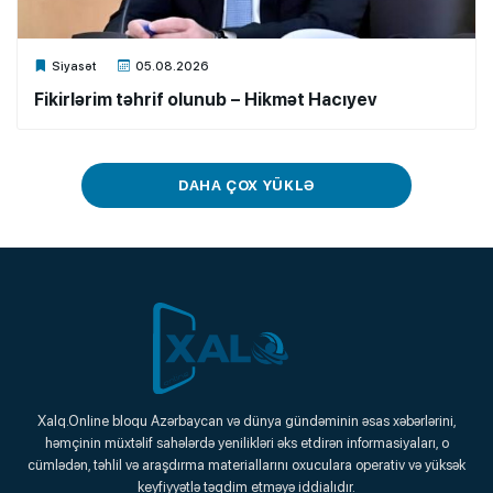
Xalq.Online
Siyasət
05.08.2026
Fikirlərim təhrif olunub – Hikmət Hacıyev
DAHA ÇOX YÜKLƏ
Xalq.Online
Xalq.Online bloqu Azərbaycan və dünya gündəminin əsas xəbərlərini,
həmçinin müxtəlif sahələrdə yenilikləri əks etdirən informasiyaları, o
Onlayn Platforma
cümlədən, təhlil və araşdırma materiallarını oxuculara operativ və yüksək
keyfiyyətlə təqdim etməyə iddialıdır.