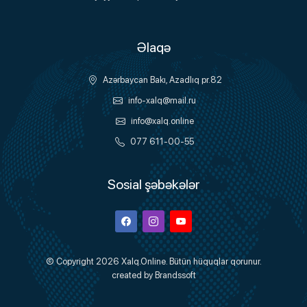
Əlaqə
Azərbaycan Bakı, Azadlıq pr.82
info-xalq@mail.ru
info@xalq.online
077 611-00-55
Sosial şəbəkələr
Facebook
Instagram
Youtube
© Copyright 2026
Xalq.Online
. Bütün hüquqlar qorunur.
created by
Brandssoft