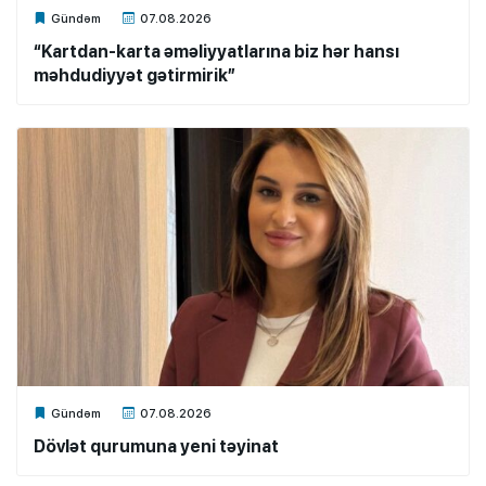
Xalq.Online
Gündəm
07.08.2026
“Kartdan-karta əməliyyatlarına biz hər hansı
məhdudiyyət gətirmirik”
Xalq.Online
Gündəm
07.08.2026
Dövlət qurumuna yeni təyinat