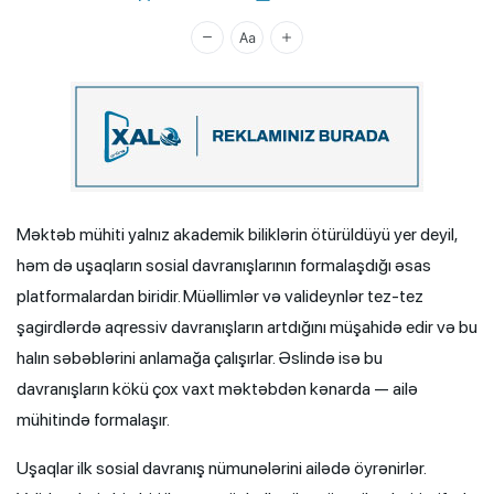
Xalq.Online
Məktəb mühiti yalnız akademik biliklərin ötürüldüyü yer deyil,
həm də uşaqların sosial davranışlarının formalaşdığı əsas
platformalardan biridir. Müəllimlər və valideynlər tez-tez
şagirdlərdə aqressiv davranışların artdığını müşahidə edir və bu
halın səbəblərini anlamağa çalışırlar. Əslində isə bu
davranışların kökü çox vaxt məktəbdən kənarda — ailə
mühitində formalaşır.
Uşaqlar ilk sosial davranış nümunələrini ailədə öyrənirlər.