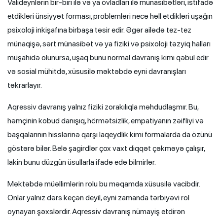
Valideynlərin bir-biri ilə və ya övladları ilə münasibətləri, istifadə
etdikləri ünsiyyət forması, problemləri necə həll etdikləri uşağın
psixoloji inkişafına birbaşa təsir edir. Əgər ailədə tez-tez
münaqişə, sərt münasibət və ya fiziki və psixoloji təzyiq halları
müşahidə olunursa, uşaq bunu normal davranış kimi qəbul edir
və sosial mühitdə, xüsusilə məktəbdə eyni davranışları
təkrarlayır.
Aqressiv davranış yalnız fiziki zorakılıqla məhdudlaşmır. Bu,
həmçinin kobud danışıq, hörmətsizlik, empatiyanın zəifliyi və
başqalarının hisslərinə qarşı laqeydlik kimi formalarda da özünü
göstərə bilər. Belə şagirdlər çox vaxt diqqət çəkməyə çalışır,
lakin bunu düzgün üsullarla ifadə edə bilmirlər.
Məktəbdə müəllimlərin rolu bu məqamda xüsusilə vacibdir.
Onlar yalnız dərs keçən deyil, eyni zamanda tərbiyəvi rol
oynayan şəxslərdir. Aqressiv davranış nümayiş etdirən