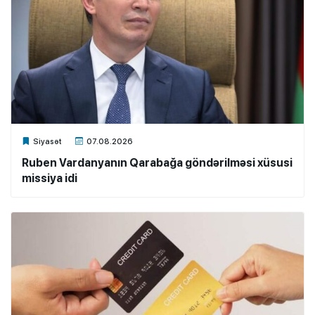
Xalq.Online
Siyasət
07.08.2026
Ruben Vardanyanın Qarabağa göndərilməsi xüsusi
missiya idi