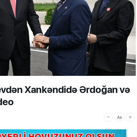
yevdən Xankəndidə Ərdoğan və
ideo