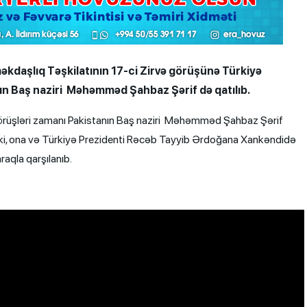
əkdaşlıq Təşkilatının 17-ci Zirvə görüşünə Türkiyə
ın Baş naziri Məhəmməd Şahbaz Şərif də qatılıb.
örüşləri zamanı Pakistanın Baş naziri Məhəmməd Şahbaz Şərif
 ki, ona və Türkiyə Prezidenti Rəcəb Tayyib Ərdoğana Xankəndidə
raqla qarşılanıb.