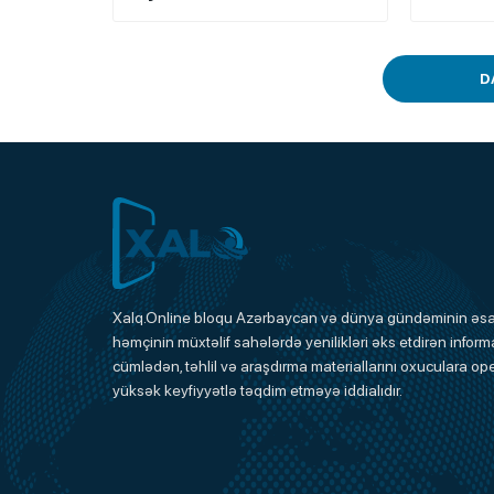
D
Xalq.Online
Xalq.Online bloqu Azərbaycan və dünya gündəminin əsas
həmçinin müxtəlif sahələrdə yenilikləri əks etdirən informa
Onlayn Platforma
cümlədən, təhlil və araşdırma materiallarını oxuculara ope
yüksək keyfiyyətlə təqdim etməyə iddialıdır.