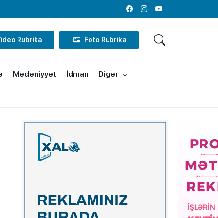
Facebook
Instagram
Youtube
Video Rubrika
Foto Rubrika
ə
Mədəniyyət
İdman
Digər