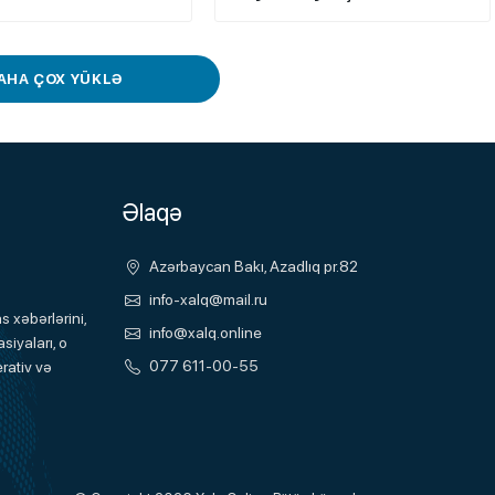
AHA ÇOX YÜKLƏ
Əlaqə
Azərbaycan Bakı, Azadlıq pr.82
info-xalq@mail.ru
 xəbərlərini,
info@xalq.online
siyaları, o
077 611-00-55
rativ və