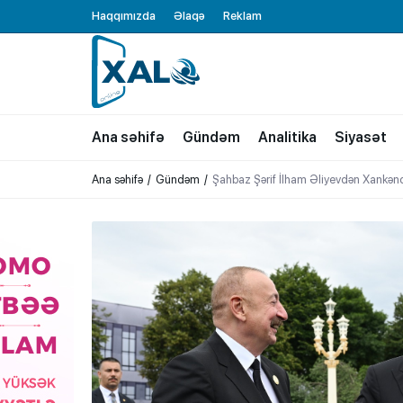
Haqqımızda
Əlaqə
Reklam
XALQ.ONLINE
ONLAYN PLATFORMA
Ana səhifə
Gündəm
Analitika
Siyasət
Ana səhifə
Gündəm
Şahbaz Şərif İlham Əliyevdən Xankənd