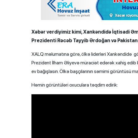
Xəbər verdiyimiz kimi, Xankəndidə İqtisadi Əm
Prezidenti Rəcəb Tayyib Ərdoğan və Pakistan
XALQ məlumatına görə, ölkə liderləri Xankəndidə g
Prezident İlham Əliyevə müraciət edərək xahiş edib
ev bağışlasın. Ölkə başçılarının səmimi görüntüsü ma
Həmin görüntüləri oxuculara təqdim edirik: