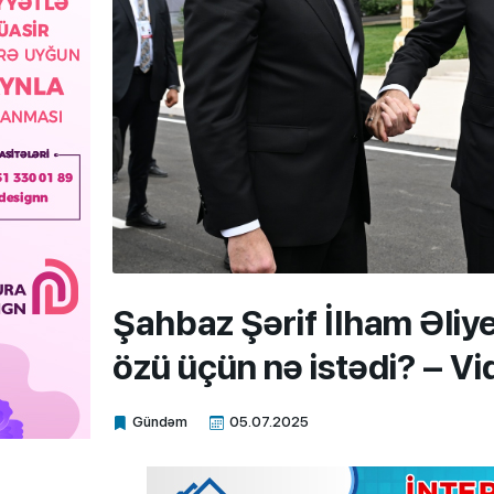
Şahbaz Şərif İlham Əli
özü üçün nə istədi? – V
Gündəm
05.07.2025
Xalq.Online