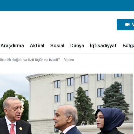
Araşdırma
Aktual
Sosial
Dünya
İqtisadiyyat
Bölg
idə Ərdoğan və özü üçün nə istədi? – Video