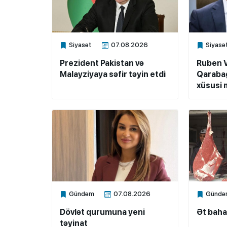
Siyasət
07.08.2026
Siyasə
Xalq.Online
Xalq.Onli
Prezident Pakistan və
Ruben 
Malayziyaya səfir təyin etdi
Qarabağ
xüsusi m
Gündəm
07.08.2026
Gündə
Xalq.Online
Xalq.Onli
Dövlət qurumuna yeni
Ət baha
təyinat