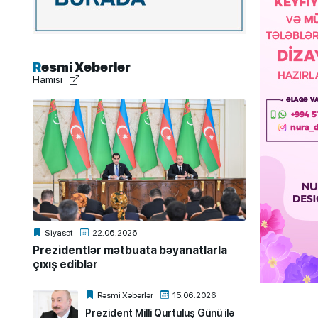
Rəsmi Xəbərlər
Hamısı
Siyasət
22.06.2026
Prezidentlər mətbuata bəyanatlarla
çıxış ediblər
Rəsmi Xəbərlər
15.06.2026
Prezident Milli Qurtuluş Günü ilə