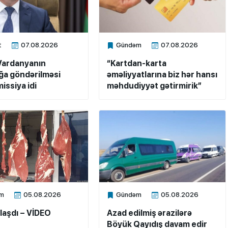
t
07.08.2026
Gündəm
07.08.2026
ne
Xalq.Online
Vardanyanın
“Kartdan-karta
a göndərilməsi
əməliyyatlarına biz hər hansı
issiya idi
məhdudiyyət gətirmirik”
m
05.08.2026
Gündəm
05.08.2026
ne
Xalq.Online
laşdı – VİDEO
Azad edilmiş ərazilərə
Böyük Qayıdış davam edir