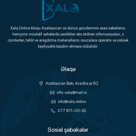
Xalq.Online
Xalq.Online bloqu Azərbaycan və dünya gündəminin əsas xəbərlərini,
həmçinin müxtəlif sahələrdə yenilikləri əks etdirən informasiyaları, o
Onlayn Platforma
cümlədən, təhlil və araşdırma materiallarını oxuculara operativ və yüksək
keyfiyyətlə təqdim etməyə iddialıdır.
Əlaqə
Azərbaycan Bakı, Azadlıq pr.82
info-xalq@mail.ru
info@xalq.online
077 611-00-55
Sosial şəbəkələr