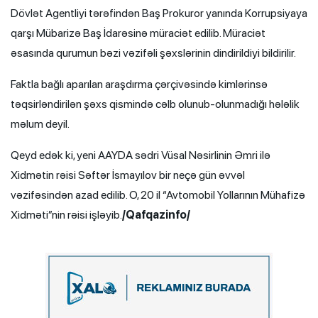
Dövlət Agentliyi tərəfindən Baş Prokuror yanında Korrupsiyaya
qarşı Mübarizə Baş İdarəsinə müraciət edilib. Müraciət
əsasında qurumun bəzi vəzifəli şəxslərinin dindirildiyi bildirilir.
Faktla bağlı aparılan araşdırma çərçivəsində kimlərinsə
təqsirləndirilən şəxs qismində cəlb olunub-olunmadığı hələlik
məlum deyil.
Qeyd edək ki, yeni AAYDA sədri Vüsal Nəsirlinin Əmri ilə
Xidmətin rəisi Səftər İsmayılov bir neçə gün əvvəl
vəzifəsindən azad edilib. O, 20 il “Avtomobil Yollarının Mühafizə
Xidməti”nin rəisi işləyib.
/Qafqazinfo/