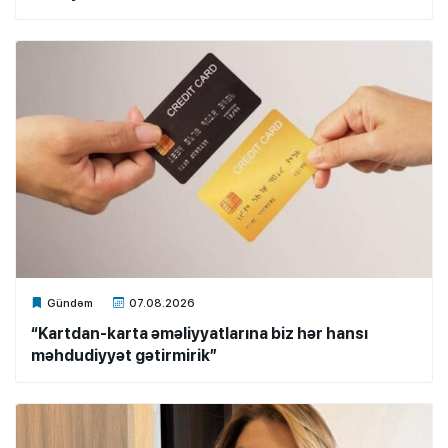
Xalq.Online
Gündəm
07.08.2026
“Kartdan-karta əməliyyatlarına biz hər hansı
məhdudiyyət gətirmirik”