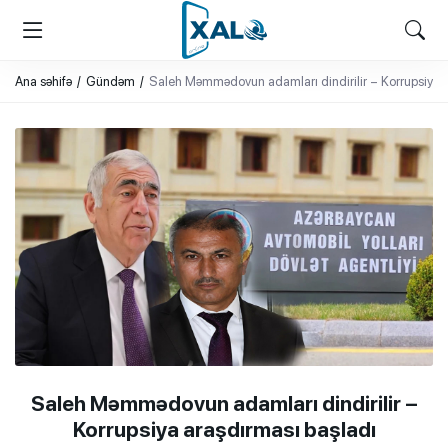
XALQ.ONLINE
ONLAYN PLATFORMA
Ana səhifə
Gündəm
Saleh Məmmədovun adamları dindirilir – Korrupsiya a
Saleh Məmmədovun adamları dindirilir –
Korrupsiya araşdırması başladı