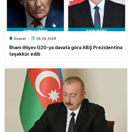
Xalq.Online
Siyasət
08.08.2026
İlham Əliyev G20-yə dəvətə görə ABŞ Prezidentinə
təşəkkür edib