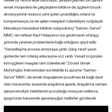
hələlik bir nəticə əldə olunmayıb. Şikayətçilərdən biri qanuni
əmək müqaviləsi ilə çalışdıqlarını bildirsə də, işçilərin böyük
əksəriyyətinin əsassız yerə işdən çıxarıldığını, onlara nə
kompensasiya, nə də qalan maaşların ödənildiyini vurğulayıb.
Məsələyə münasibət bildirən subpodratçı “Santex-Servis”
MMC-nin rəhbəri Rauf Hidayətov isə gecikmənin sifarişçi
şirkətdə yaranan problemlərlə bağlı olduğunu qeyd edib:
“Sənədləşmə prosesi artıq başa çatıb. Qarşı tərəf yaxın
günlərdə tam ödəniş edəcəyinə söz verib. Vəsait köçürülən
kimi işçilərin maaşları tam ödəniləcək”. Dövlət Əmək
Müfəttişliyi Xidmətindən isə bildirilib ki, quruma “Santex-
Servis” MMC-də əmək hüquqlarının pozulması ilə bağlı daxil
olan müraciətlər əsasında araşdırma aparılır. Araşdırma zamanı
qanunvericiliyin tələblərinin pozulduğu müəyyən edilərsə,
işəgötürən barəsində qanunauyğun tədbirlər görüləcək.