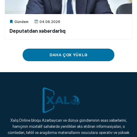
Xalq.Online
Gündəm
04.08.2026
Deputatdan xəbərdarlıq
DAHA ÇOX YÜKLƏ
Xalq.Online
Xalq.Online bloqu Azərbaycan və dünya gündəminin əsas xəbərlərini,
həmçinin müxtəlif sahələrdə yenilikləri əks etdirən informasiyaları, o
Onlayn Platforma
cümlədən, təhlil və araşdırma materiallarını oxuculara operativ və yüksək