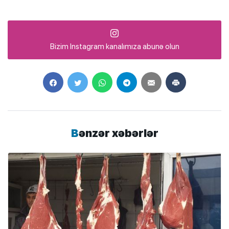
Bizim Instagram kanalımıza abunə olun
Bənzər xəbərlər