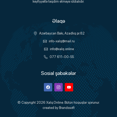
keyfiyyətlə təqdim etməyə iddialıdır.
Əlaqə
Azərbaycan Bakı, Azadlıq pr.82
info-xalq@mail.ru
info@xalq.online
077 611-00-55
Sosial şəbəkələr
Facebook
Instagram
Youtube
© Copyright 2026
Xalq.Online
. Bütün hüquqlar qorunur.
created by
Brandssoft