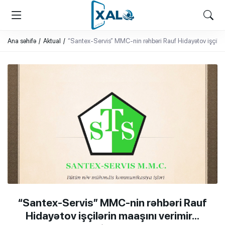
XALQ.ONLINE
ONLAYN PLATFORMA
Ana səhifə
Aktual
“Santex-Servis” MMC-nin rəhbəri Rauf Hidayətov işçilər
“Santex-Servis” MMC-nin rəhbəri Rauf
Hidayətov işçilərin maaşını verimir…