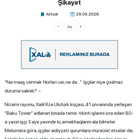
Şikayət
Aktual
29.05.2026
Xalq.Online
“Nə maaş vermək fikirləri var, nə də…” İşçilər niyə çıxılmaz
duruma salınıb? –
Nizami rayonu, Xəlil Rza Ulutürk küçəsi, 41 ünvanında yerləşən
“Baku Tower” adlanan binada təmir-tikinti işlərini icra edən 80-
ə yaxın işçi 3 aya yaxındır ki, əməkhaqlarını ala bilmirlər.
Məlumata görə, işçilər aidiyyəti qurumlara müraciət etsələr də,