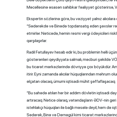
Məcəlləsinə əsasən sahibkar fəaliyyət göstərirsə, V
Ekspertin sözlərinə görə, bu vəziyyət yalnız alıcılara
“Sədərəkdə və Binədə topdansatış edən şəxslər rəs
etmirlər. Nəticədə, həmin rəsmi vergi ödəyiciləri risk
qarşılaşırlar.
Radil Fətullayev hesab edir ki, bu problemin həlli üçün
göstərənləri qeydiyyata salmalı, məcburi şəkildə VÖ
bu ticarət mərkəzlərində dövriyyə çox böyükdür. A
itirir. Eyni zamanda alıcılar hüquqlarından məhrum ol
əlçatan olacaq, ümumi iqtisadi mühit şəffaflaşacaq.
“Bu sahədə atılan hər bir addım dövlətin iqtisadi day
artıracaq. Nəticə olaraq, vətəndaşların ƏDV-nin ger
istehlakçı hüquqları ilə bağlı məsələ deyil, həm də iqt
Sədərək, Binə və Dərnəgül kimi ticarət mərkəzlərind