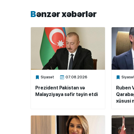
Bənzər xəbərlər
Siyasət
07.08.2026
Siyasə
Xalq.Online
Xalq.Onli
Prezident Pakistan və
Ruben 
Malayziyaya səfir təyin etdi
Qarabağ
xüsusi m