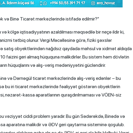
k və Binə Ticarət mərkəzlərində istifadə edilmir?”
ə kölgə iqtisadiyyatının azaldılması məqsədilə bir neçə ildir ki,
izmi tətbiq olunur. Vergi Məcəlləsinə görə, fiziki şəxslər
ndə satış obyektlərindən nağdsız qaydada məhsul və xidmət aldıqda
10 faizini geri almaq hüququna malikdirlər. Bu sistem həm dövlətin
arın hüquqlarını və alış-veriş mədəniyyətini gücləndirir.
Binə və Dərnəgül ticarət mərkəzlərində alış-veriş edənlər – bu
 isə bu iri ticarət mərkəzlərində fəaliyyət göstərən obyektlərin
, nəzarət-kassa aparatlarının quraşdırılmaması və VÖEN-siz
i, bu vəziyyət ciddi problem yaradır. Bu gün Sədərəkdə, Binədə və
sa aparatına malikdir və ƏDV geri qaytarma sisteminə qoşulub.
əndaş elektron qəbz alır, nə də ƏDV-ni geri ala bilir. Halbuki, Vergi