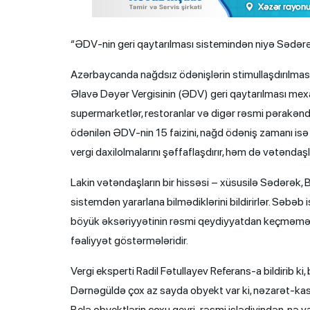
“ƏDV-nin geri qaytarılması sistemindən niyə Sədərə
Azərbaycanda nağdsız ödənişlərin stimullaşdırılması v
Əlavə Dəyər Vergisinin (ƏDV) geri qaytarılması mexan
supermarketlər, restoranlar və digər rəsmi pərakə
ödənilən ƏDV-nin 15 faizini, nağd ödəniş zamanı isə 
vergi daxilolmalarını şəffaflaşdırır, həm də vətəndaşl
Lakin vətəndaşların bir hissəsi – xüsusilə Sədərək, 
sistemdən yararlana bilmədiklərini bildirirlər. Səbəb
böyük əksəriyyətinin rəsmi qeydiyyatdan keçməməsi
fəaliyyət göstərmələridir.
Vergi eksperti Radil Fətullayev Referans-a bildirib k
Dərnəgüldə çox az sayda obyekt var ki, nəzarət-kas
Belə obyektlərin çoxu qeyri-rəsmi işlədiyindən, nə vət