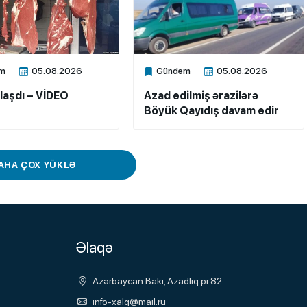
m
05.08.2026
Gündəm
05.08.2026
ne
Xalq.Online
laşdı – VİDEO
Azad edilmiş ərazilərə
Böyük Qayıdış davam edir
AHA ÇOX YÜKLƏ
Əlaqə
Azərbaycan Bakı, Azadlıq pr.82
info-xalq@mail.ru