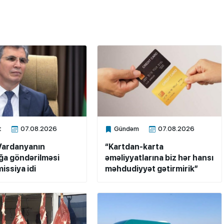
t
07.08.2026
Gündəm
07.08.2026
ne
Xalq.Online
Vardanyanın
“Kartdan-karta
a göndərilməsi
əməliyyatlarına biz hər hansı
issiya idi
məhdudiyyət gətirmirik”