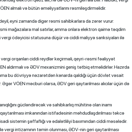
ÖEN almalı və bütün əməliyyatlarını rəsmiləşdirməlidir.
 deyil, eyni zamanda digər rəsmi sahibkarlara da zərər vurur:
mi mağazalara mal satırlar, amma onlara elektron qaimə təqdim
li vergi ödəyicisi statusuna düşür və ciddi maliyyə sanksiyaları ilə
 vergi orqanları ciddi reydlər keçirməli, qeyri-rəsmi fəaliyyət
EN aldırmalı və ƏDV mexanizmini geniş tətbiq etməlidirlər. Hazırda
mma bu dövriyyə nəzarətdən kənarda qaldığı üçün dövlət vəsait
ur. Əgər VÖEN məcburi olarsa, ƏDV geri qaytarılması alıcılar üçün də
anıqlığını gücləndirəcək və sahibkarlıq mühitinə olan inamı
i qaytarılması imkanından istifadəsinin məhdudlaşdırılması təkcə
isadi sistemin şəffaflığı və ədalətliliyi baxımından ciddi məsələdir.
ə vergi intizamının təmin olunması, ƏDV-nin geri qaytarılması