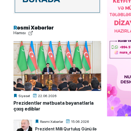
Rəsmi Xəbərlər
Hamısı
Siyasət
22.06.2026
Prezidentlər mətbuata bəyanatlarla
çıxış ediblər
Rəsmi Xəbərlər
15.06.2026
Prezident Milli Qurtuluş Günü ilə