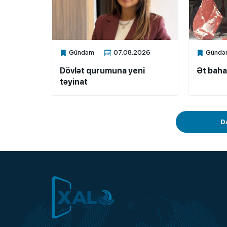
Gündəm
07.08.2026
Gündə
Xalq.Online
Xalq.Onli
Dövlət qurumuna yeni
Ət baha
təyinat
D