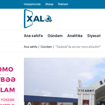
Haqqımızda
Əlaqə
Reklam
XALQ.ONLINE
ONLAYN PLATFORMA
Ana səhifə
Gündəm
Analitika
Siyasət
Ana səhifə
Gündəm
“Sədərək”də alıcılar necə aldadılır?