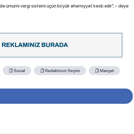
 həm də ümumi vergi sistemi üçün böyük əhəmiyyət kəsb edir”, – deyə
Sosial
Redaktorun Seçimi
Manşet